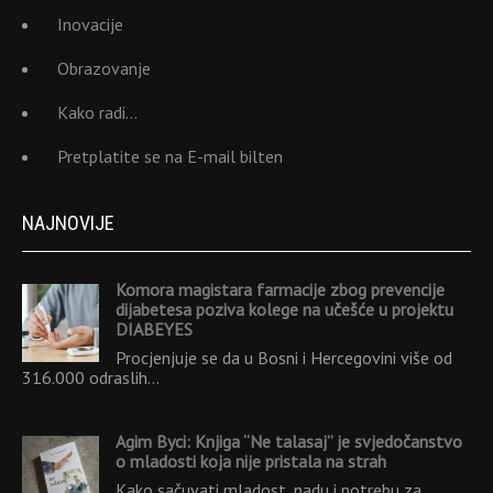
Inovacije
Obrazovanje
Kako radi…
Pretplatite se na E-mail bilten
NAJNOVIJE
Komora magistara farmacije zbog prevencije
dijabetesa poziva kolege na učešće u projektu
DIABEYES
Procjenjuje se da u Bosni i Hercegovini više od
316.000 odraslih…
Agim Byci: Knjiga “Ne talasaj” je svjedočanstvo
o mladosti koja nije pristala na strah
Kako sačuvati mladost, nadu i potrebu za