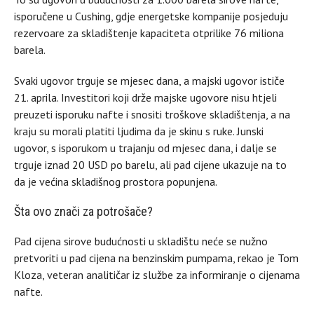
isporučene u Cushing, gdje energetske kompanije posjeduju
rezervoare za skladištenje kapaciteta otprilike 76 miliona
barela.
Svaki ugovor trguje se mjesec dana, a majski ugovor ističe
21. aprila. Investitori koji drže majske ugovore nisu htjeli
preuzeti isporuku nafte i snositi troškove skladištenja, a na
kraju su morali platiti ljudima da je skinu s ruke. Junski
ugovor, s isporukom u trajanju od mjesec dana, i dalje se
trguje iznad 20 USD po barelu, ali pad cijene ukazuje na to
da je većina skladišnog prostora popunjena.
Šta ovo znači za potrošače?
Pad cijena sirove budućnosti u skladištu neće se nužno
pretvoriti u pad cijena na benzinskim pumpama, rekao je Tom
Kloza, veteran analitičar iz službe za informiranje o cijenama
nafte.