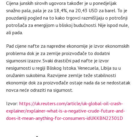
Cijena junskih sirovih ugovora također je u ponedjeljak
snažno pala, pala je za 18,4%, na 20,43 USD za barel. To je
pouzdaniji pogled na to kako trgovci razmišljaju o potrošnji
potrošača za energijom u bliskoj budućnosti. Nije ispod nule,
ali pada.
Pad cijene nafte za napredne ekonomije je izvor ekonomskih
problema dok je za zemlje proizvođače to dodatni
sigurnosni izazov. Svaki drastični pad nafte je izvor
nesigurnosti u regiji Bliskog Istoka. Venecuela, Libija su u
oružanim sukobima. Razvijene zemlje teže stabilnosti
ekonomije dok za proizvođače ostaje nada da se nedostatak
novca neće odraziti na sigurnost.
Izvor:
https://uk.reuters.com/article/uk-global-oil-crash-
explainer/explainer-what-is-a-negative-crude-future-and-
does-it-mean-anything-for-consumers-idUKKBN22301D