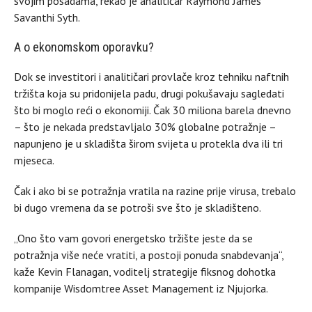
svojim posadama, rekao je analitičar Raymond James
Savanthi Syth.
A o ekonomskom oporavku?
Dok se investitori i analitičari provlače kroz tehniku naftnih
tržišta koja su pridonijela padu, drugi pokušavaju sagledati
što bi moglo reći o ekonomiji. Čak 30 miliona barela dnevno
– što je nekada predstavljalo 30% globalne potražnje –
napunjeno je u skladišta širom svijeta u protekla dva ili tri
mjeseca.
Čak i ako bi se potražnja vratila na razine prije virusa, trebalo
bi dugo vremena da se potroši sve što je skladišteno.
„Ono što vam govori energetsko tržište jeste da se
potražnja više neće vratiti, a postoji ponuda snabdevanja“,
kaže Kevin Flanagan, voditelj strategije fiksnog dohotka
kompanije Wisdomtree Asset Management iz Njujorka.