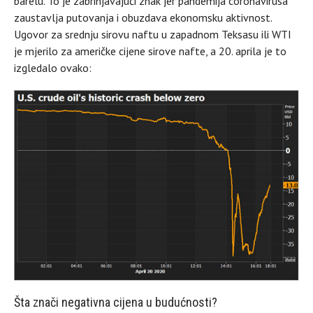
barelu. To je zabrinjavajući znak jer pandemija coronavirusa
zaustavlja putovanja i obuzdava ekonomsku aktivnost.
Ugovor za srednju sirovu naftu u zapadnom Teksasu ili WTI
je mjerilo za američke cijene sirove nafte, a 20. aprila je to
izgledalo ovako:
Šta znači negativna cijena u budućnosti?