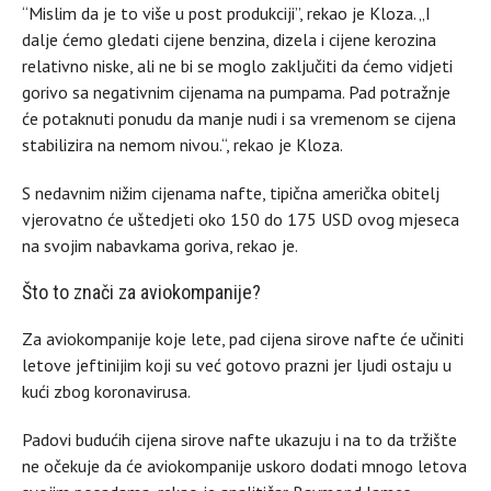
“Mislim da je to više u post produkciji”, rekao je Kloza. „I
dalje ćemo gledati cijene benzina, dizela i cijene kerozina
relativno niske, ali ne bi se moglo zaključiti da ćemo vidjeti
gorivo sa negativnim cijenama na pumpama. Pad potražnje
će potaknuti ponudu da manje nudi i sa vremenom se cijena
stabilizira na nemom nivou.“, rekao je Kloza.
S nedavnim nižim cijenama nafte, tipična američka obitelj
vjerovatno će uštedjeti oko 150 do 175 USD ovog mjeseca
na svojim nabavkama goriva, rekao je.
Što to znači za aviokompanije?
Za aviokompanije koje lete, pad cijena sirove nafte će učiniti
letove jeftinijim koji su već gotovo prazni jer ljudi ostaju u
kući zbog koronavirusa.
Padovi budućih cijena sirove nafte ukazuju i na to da tržište
ne očekuje da će aviokompanije uskoro dodati mnogo letova