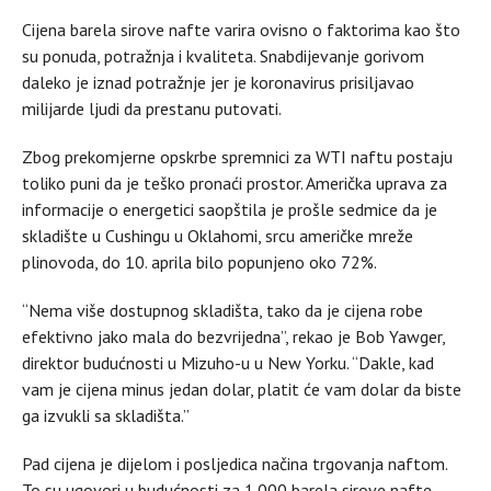
Cijena barela sirove nafte varira ovisno o faktorima kao što
su ponuda, potražnja i kvaliteta. Snabdijevanje gorivom
daleko je iznad potražnje jer je koronavirus prisiljavao
milijarde ljudi da prestanu putovati.
Zbog prekomjerne opskrbe spremnici za WTI naftu postaju
toliko puni da je teško pronaći prostor. Američka uprava za
informacije o energetici saopštila je prošle sedmice da je
skladište u Cushingu u Oklahomi, srcu američke mreže
plinovoda, do 10. aprila bilo popunjeno oko 72%.
“Nema više dostupnog skladišta, tako da je cijena robe
efektivno jako mala do bezvrijedna”, rekao je Bob Yawger,
direktor budućnosti u Mizuho-u u New Yorku. “Dakle, kad
vam je cijena minus jedan dolar, platit će vam dolar da biste
ga izvukli sa skladišta.”
Pad cijena je dijelom i posljedica načina trgovanja naftom.
To su ugovori u budućnosti za 1.000 barela sirove nafte,