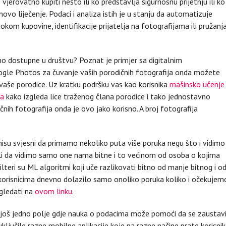
erovatno kupiti nešto ili ko predstavlja sigurnosnu prijetnju ili ko
 novo liječenje. Podaci i analiza istih je u stanju da automatizuje
kom kupovine, identifikacije prijatelja na fotografijama ili pružanj
 dostupne u društvu? Poznat je primjer sa digitalnim
oogle Photos za čuvanje vaših porodičnih fotografija onda možete
vaše porodice. Uz kratku podršku vas kao korisnika
mašinsko učenje
ma
kako izgleda lice traženog člana porodice i tako jednostavno
ičnih fotografija onda je ovo jako korisno. A broj fotografija
 nisu svjesni da primamo nekoliko puta više poruka negu što i vidimo
ćili da vidimo samo one nama bitne i to većinom od osoba o kojima
teri su ML algoritmi koji uče razlikovati bitno od manje bitnog i o
korisnicima dnevno dolazilo samo onoliko poruka koliko i očekujem
gledati na
ovom linku
.
 još jedno polje gdje nauka o podacima može pomoći da se zaustav
uključile razne mobilne aplikacije koje na razne načine prate korisni