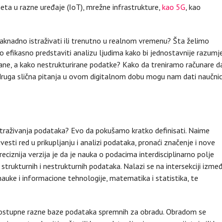
eta u razne uređaje (IoT), mrežne infrastrukture,
kao 5G
, kao
aknadno istraživati ili trenutno u realnom vremenu? Šta želimo
o efikasno predstaviti analizu ljudima kako bi jednostavnije razumje
irane, a kako nestrukturirane podatke? Kako da treniramo računare d
druga slična pitanja u ovom digitalnom dobu mogu nam dati naučni
 istraživanja podataka? Evo da pokušamo kratko definisati. Naime
uvesti red u prikupljanju i analizi podataka, pronaći značenje i nove
eciznija verzija je da je nauka o podacima interdisciplinarno polje
iz strukturnih i nestrukturnih podataka. Nalazi se na intersekciji izme
auke i informacione tehnologije, matematika i statistika, te
 dostupne razne baze podataka spremnih za obradu. Obradom se