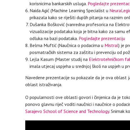
korisnicima bankarskih usluga.
Pogledajte prezentac
Naida Agić (Machine Learning Specialist u
NeuraLegi
prikazala kako se riješiti duplih pitanja na raznim 
Dušanka Bošković (vanredna profesorica na Elektrot
vizualizacije podataka koja je bitna kako za samu ef
odluka na bazi podataka.
Pogledajte prezentaciju
Belma Muftić (Naučnica o podacima u
Mistral
) je 
posmatračkih sistema za zaštitu i prevenciju od po
Lejla Kasum (Master studij na
Elektrotehničkom fak
imala utjecaj uspjeha u srednjoj školi na uspjeh u prv
Navedene prezentacije su pokazale da je ova oblast ja
oblast istraživanja.
O popularnosti ove oblasti govori i činjenica da je 
ponovo glavnu riječ voditi naučnici i naučnice o podac
Sarajevo School of Science and Technology
. Snimak k