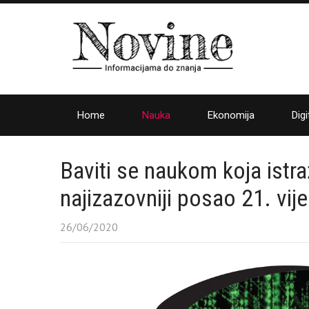
Home
Nauka
Ekonomija
Digi
Baviti se naukom koja istra
najizazovniji posao 21. vij
26/06/2020