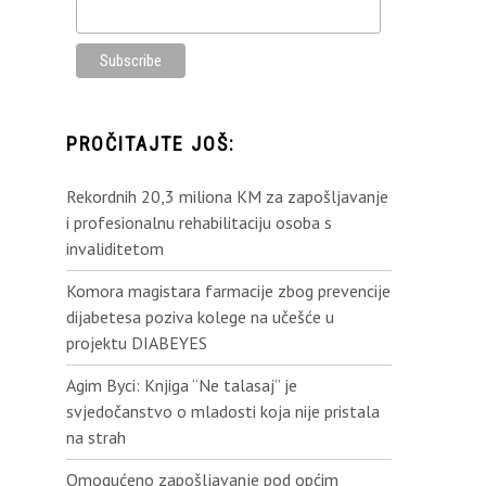
PROČITAJTE JOŠ:
Rekordnih 20,3 miliona KM za zapošljavanje
i profesionalnu rehabilitaciju osoba s
invaliditetom
Komora magistara farmacije zbog prevencije
dijabetesa poziva kolege na učešće u
projektu DIABEYES
Agim Byci: Knjiga “Ne talasaj” je
svjedočanstvo o mladosti koja nije pristala
na strah
Omogućeno zapošljavanje pod općim