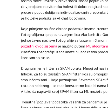
recimo može utvrditi vjerovatnoća ishoda poput ko će vj
će vjerojatno razviti neku bolest ili dobro reagirati na
procese poput dobijanja individualizovanih preporuka to
psihološke podrške sa AI chat botovima.
Koje primjene naučne obrade podataka imamo trenutno
fotografijama i prepoznavanjem lica. Ako koristite G
jednostavno naći sve fotografije sa traženim članom 
pozadini ovog sistema
je naučilo putem
ML algorita
klasificira fotografije. Kada imate hiljade raznih porod
konstantno raste.
Drugi primjer je filter za SPAM poruke. Mnogi od nas i
Inboxu. Za to su zaslužni SPAM filteri koji su omogu
smo informisani ili koje poznajemo. Savremeni SPAM fil
totalno nebitnog. I to rade konstantno kako bi nama 
A kako da napraviti svoj SPAM filter sa ML možete po
Trenutna “poplava” podataka vezanih za pandemiju je
širenje virusa i umanji broj oboljelih. Mnoge države su 