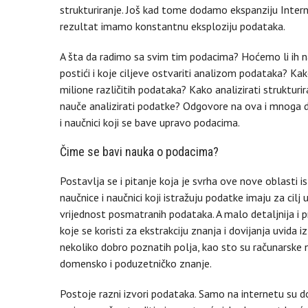
strukturiranje. Još kad tome dodamo ekspanziju Intern
rezultat imamo konstantnu eksploziju podataka.
A šta da radimo sa svim tim podacima? Hoćemo li ih n
postići i koje ciljeve ostvariti analizom podataka? Kak
milione različitih podataka? Kako analizirati struktur
nauče analizirati podatke? Odgovore na ova i mnoga 
i naučnici koji se bave upravo podacima.
Čime se bavi nauka o podacima?
Postavlja se i pitanje koja je svrha ove nove oblasti
naučnice i naučnici koji istražuju podatke imaju za cilj 
vrijednost posmatranih podataka. A malo detaljnija i pr
koje se koristi za ekstrakciju znanja i dovijanja uvida 
nekoliko dobro poznatih polja, kao sto su računarske n
domensko i poduzetničko znanje.
Postoje razni izvori podataka. Samo na internetu su