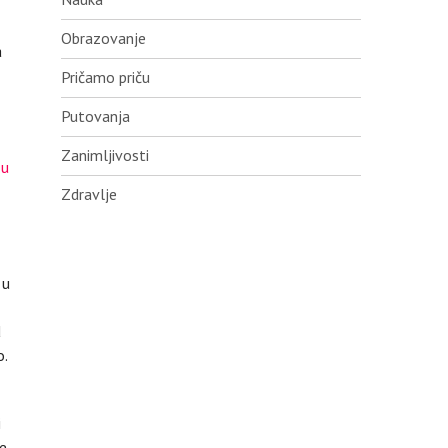
Obrazovanje
a
Pričamo priču
Putovanja
Zanimljivosti
 u
Zdravlje
 u
d
o.
i
ke