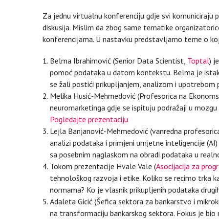
Za jednu virtualnu konferenciju gdje svi komuniciraju 
diskusija. Mislim da zbog same tematike organizatorice
konferencijama. U nastavku predstavljamo teme o koj
Belma Ibrahimović (Senior Data Scientist,
Toptal
) j
pomoć podataka u datom kontekstu. Belma je istakla va
se žali postići prikupljanjem, analizom i upotrebom
Melika Husić-Mehmedović (Profesorica na Ekonomskom
neuromarketinga gdje se ispituju podražaji u mozgu
Pogledajte prezentaciju
Lejla Banjanović-Mehmedović (vanredna profesoric
analizi podataka i primjeni umjetne inteligencije (AI
sa posebnim naglaskom na obradi podataka u real
Tokom prezentacije Hvale Vale (
Asocijacija za prog
tehnološkog razvoja i etike. Koliko se recimo trka 
normama? Ko je vlasnik prikupljenih podataka drug
Adaleta Gicić (Šefica sektora za bankarstvo i mikrok
na transformaciju bankarskog sektora. Fokus je bio n