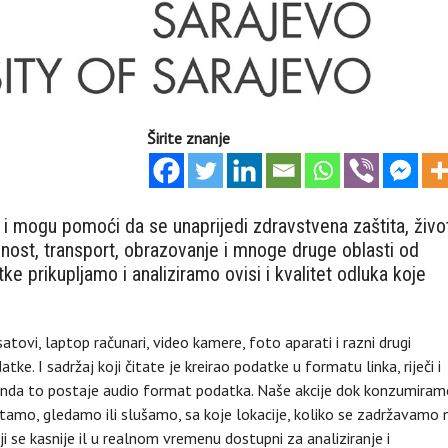
Širite znanje
 i mogu pomoći da se unaprijedi zdravstvena zaštita, živo
vnost, transport, obrazovanje i mnoge druge oblasti od
ke prikupljamo i analiziramo ovisi i kvalitet odluka koje
satovi, laptop računari, video kamere, foto aparati i razni drugi
ke. I sadržaj koji čitate je kreirao podatke u formatu linka, riječi i
i onda to postaje audio format podatka. Naše akcije dok konzumira
itamo, gledamo ili slušamo, sa koje lokacije, koliko se zadržavamo 
i se kasnije il u realnom vremenu dostupni za analiziranje i