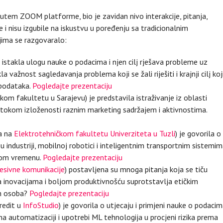
putem ZOOM platforme, bio je zavidan nivo interakcije, pitanja,
 i nisu izgubile na iskustvu u poređenju sa tradicionalnim
ima se razgovaralo:
e istakla ulogu nauke o podacima i njen cilj rješava probleme uz
žnost sagledavanja problema koji se žali riješiti i krajnji cilj koj
 podataka.
Pogledajte prezentaciju
 fakultetu u Sarajevu) je predstavila istraživanje iz oblasti
 tokom izloženosti raznim marketing sadržajem i aktivnostima.
a na
Elektrotehničkom fakultetu Univerziteta u Tuzli
) je govorila o
) u industriji, mobilnoj robotici i inteligentnim transportnim sistemi
nom vremenu.
Pogledajte prezentaciju
resivne komunikacije
) postavljena su mnoga pitanja koja se tiču
ka inovacijama i boljom produktivnošću suprotstavlja etičkim
ih osoba?
Pogledajte prezentaciju
redit u
InfoStudio
) je govorila o utjecaju i primjeni nauke o podaci
a automatizaciji i upotrebi ML tehnologija u procjeni rizika prema