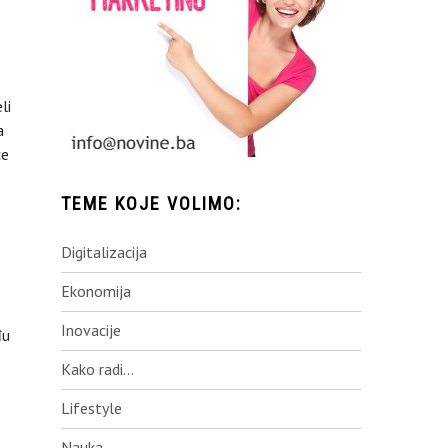
li
a
ce
TEME KOJE VOLIMO:
Digitalizacija
Ekonomija
Inovacije
đu
Kako radi…
Lifestyle
Nauka