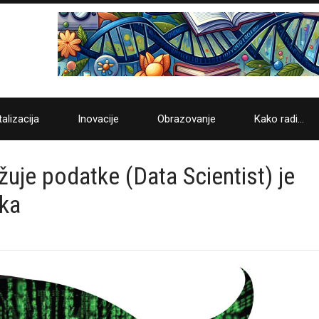
talizacija
Inovacije
Obrazovanje
Kako radi…
žuje podatke (Data Scientist) je
eka