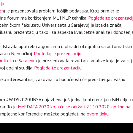
iju
on
) je prezentovala problem lošijih podataka. Kroz primjer je
online forumima korištenjem ML i NLP tehnika.
Pogledajte prezentaci
ehničkom fakultetu Univerziteta u Sarajevu) je istakla značaj
ikasnu prezentaciju tako i sa aspekta kvalitetne analize i donošenj
predstavila upotrebu algoritama u obradi fotografija sa automatskih
žara u Njemačkoj.
Pogledajte prezentaciju
ultetu u Sarajevu
) je prezentovala rezultate analize koja je za cilj
oj godini studija.
Pogledajte prezentaciju
ko interesantna, izazovna i u budućnosti će predstavljat važnu
tokom #WiDS2020UNSA najavljena još jedna konferencija u BiH gdje ć
ima. To je
MeFDATA 2020 koja će se održati 24.10.2020. godine na
ompletne konferencije možete pogledati na
ovom linku
.