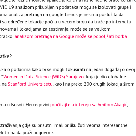
COVID.19 analizom prikupljenih podataka mogu se izolovati grupe i
Sama analiza pretraga na google trends je nekima poslužila da
ci sa određene lokacije počnu u većem broju da traže po internetu
novama i lokacijama za testiranje, može se sa velikom
Kratko,
analizom pretraga na Google može se poboljšati borba
datke?
auka o podacima kako bi se mogli fokusirati na jedan događaj o ovoj
 “
Women in Data Science (WiDS) Sarajevo
” koja je dio globalne
a na
Stanford Univerzitetu
, kao i na preko 200 drugih lokacija širom
cima u Bosni i Hercegovini
pročitajte u intervju sa Amilom Akagić
,
raživanja gdje su prisutni imali priliku čuti veoma interesantne
tek treba da pruži odgovore.