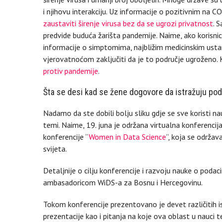
i njihovu interakciju. Uz informacije o pozitivnim na 
zaustaviti širenje virusa bez da se ugrozi privatnost
. 
predvide buduća žarišta pandemije. Naime, ako korisni
informacije o simptomima, najbližim medicinskim usta
vjerovatnoćom zaključiti da je to područje ugroženo. 
protiv pandemije
.
Šta se desi kad se žene dogovore da istražuju po
Nadamo da ste dobili bolju sliku gdje se sve koristi n
temi. Naime, 19. juna je održana virtualna konferencija
konferencije “
Women in Data Science
”, koja se održav
svijeta.
Detaljnije o cilju konferencije i razvoju nauke o poda
ambasadoricom WiDS-a za Bosnu i Hercegovinu.
Tokom konferencije prezentovano je devet različitih ist
prezentacije kao i pitanja na koje ova oblast u nauci 