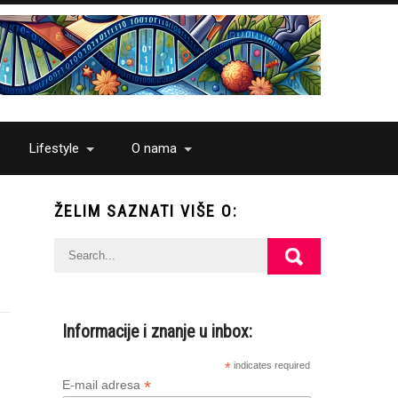
Lifestyle
O nama
ŽELIM SAZNATI VIŠE O:
Informacije i znanje u inbox:
*
indicates required
*
E-mail adresa