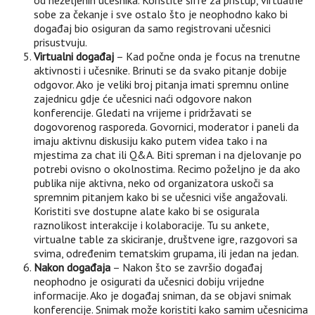
sobe za čekanje i sve ostalo što je neophodno kako bi
događaj bio osiguran da samo registrovani učesnici
prisustvuju.
Virtualni događaj
– Kad počne onda je focus na trenutne
aktivnosti i učesnike. Brinuti se da svako pitanje dobije
odgovor. Ako je veliki broj pitanja imati spremnu online
zajednicu gdje će učesnici naći odgovore nakon
konferencije. Gledati na vrijeme i pridržavati se
dogovorenog rasporeda. Govornici, moderator i paneli da
imaju aktivnu diskusiju kako putem videa tako i na
mjestima za chat ili Q&A. Biti spreman i na djelovanje po
potrebi ovisno o okolnostima. Recimo poželjno je da ako
publika nije aktivna, neko od organizatora uskoči sa
spremnim pitanjem kako bi se učesnici više angažovali.
Koristiti sve dostupne alate kako bi se osigurala
raznolikost interakcije i kolaboracije. Tu su ankete,
virtualne table za skiciranje, društvene igre, razgovori sa
svima, određenim tematskim grupama, ili jedan na jedan.
Nakon doga
đaja
– Nakon što se završio događaj
neophodno je osigurati da učesnici dobiju vrijedne
informacije. Ako je događaj sniman, da se objavi snimak
konferencije. Snimak može koristiti kako samim učesnicima