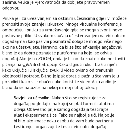
zanima. Velika je vjerovatnoća da dobijete pravovremeni
odgovor.
Prilika je i za uvezivanjem sa ostalim učesnicima gdje i vi možete
prenositi svoje znanje i iskustvo. Mnoge virtualne konferencije
omogućuju i priliku za umrežavanje gdje se mogu stvoriti nove
poslovne prilike. U svakom slučaju učestvovanjem na virtualnim
događajima i kao pasivni posmatrač dobijate mnogo više nego
ako ne učestvujete. Naravno, da bi se što efikasnije angažovali
bitno je da dobro poznajete platformu na kojoj se odvija
događaj. Ako je to ZOOM, onda je bitno da znate kako postaviti
pitanja na Q&A ili chat opciji. Kako dignuti ruku i tražiti riječ i
kako uključiti ili isključiti zvuk ili video ovisno od trenutnih
okolnosti i potrebe. Bitno je ipak obratiti pažnju šta vam je u
pozadini i kako ste obučeni ako koristite video. A za audio je
bitno da se nalazite na nekoj mirnoj i tihoj lokaciji.
Savjet za učesnike:
Nakon što se registrujete za
događaj pogledajte na kojoj se platformi ili alatima
odvija. Obavezno prije samog događaja testirajte
alat i eksperimentišite. Tako se najbolje uči. Najbolje
bi bilo ako imate neku osobu da vam bude partner u
testiranju i organizujete testni virtualni događaj