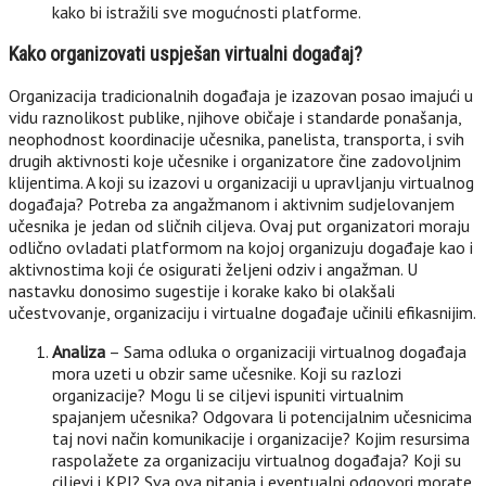
kako bi istražili sve mogućnosti platforme.
Kako organizovati uspješan virtualni događaj?
Organizacija tradicionalnih događaja je izazovan posao imajući u
vidu raznolikost publike, njihove običaje i standarde ponašanja,
neophodnost koordinacije učesnika, panelista, transporta, i svih
drugih aktivnosti koje učesnike i organizatore čine zadovoljnim
klijentima. A koji su izazovi u organizaciji u upravljanju virtualnog
događaja? Potreba za angažmanom i aktivnim sudjelovanjem
učesnika je jedan od sličnih ciljeva. Ovaj put organizatori moraju
odlično ovladati platformom na kojoj organizuju događaje kao i
aktivnostima koji će osigurati željeni odziv i angažman. U
nastavku donosimo sugestije i korake kako bi olakšali
učestvovanje, organizaciju i virtualne događaje učinili efikasnijim.
Analiza
– Sama odluka o organizaciji virtualnog događaja
mora uzeti u obzir same učesnike. Koji su razlozi
organizacije? Mogu li se ciljevi ispuniti virtualnim
spajanjem učesnika? Odgovara li potencijalnim učesnicima
taj novi način komunikacije i organizacije? Kojim resursima
raspolažete za organizaciju virtualnog događaja? Koji su
ciljevi i KPI? Sva ova pitanja i eventualni odgovori morate