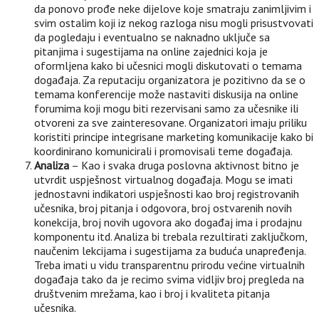
da ponovo prođe neke dijelove koje smatraju zanimljivim i
svim ostalim koji iz nekog razloga nisu mogli prisustvovati
da pogledaju i eventualno se naknadno uključe sa
pitanjima i sugestijama na online zajednici koja je
oformljena kako bi učesnici mogli diskutovati o temama
događaja. Za reputaciju organizatora je pozitivno da se o
temama konferencije može nastaviti diskusija na online
forumima koji mogu biti rezervisani samo za učesnike ili
otvoreni za sve zainteresovane. Organizatori imaju priliku
koristiti principe integrisane marketing komunikacije kako bi
koordinirano komunicirali i promovisali teme događaja.
Analiza
– Kao i svaka druga poslovna aktivnost bitno je
utvrdit uspješnost virtualnog događaja. Mogu se imati
jednostavni indikatori uspješnosti kao broj registrovanih
učesnika, broj pitanja i odgovora, broj ostvarenih novih
konekcija, broj novih ugovora ako događaj ima i prodajnu
komponentu itd. Analiza bi trebala rezultirati zaključkom,
naučenim lekcijama i sugestijama za buduća unapređenja.
Treba imati u vidu transparentnu prirodu većine virtualnih
događaja tako da je recimo svima vidljiv broj pregleda na
društvenim mrežama, kao i broj i kvaliteta pitanja
učesnika.