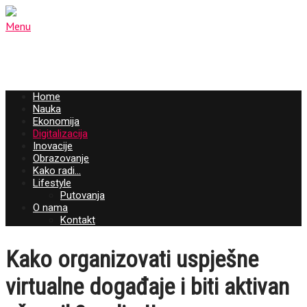
Menu
Home
Nauka
Ekonomija
Digitalizacija
Inovacije
Obrazovanje
Kako radi…
Lifestyle
Putovanja
O nama
Kontakt
Kako organizovati uspješne
virtualne događaje i biti aktivan