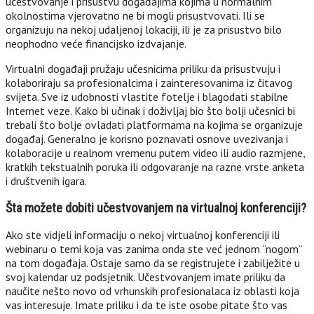
učestvovanje i prisustvu događajima kojima u normalnim
okolnostima vjerovatno ne bi mogli prisustvovati. Ili se
organizuju na nekoj udaljenoj lokaciji, ili je za prisustvo bilo
neophodno veće financijsko izdvajanje.
Virtualni događaji pružaju učesnicima priliku da prisustvuju i
kolaboriraju sa profesionalcima i zainteresovanima iz čitavog
svijeta. Sve iz udobnosti vlastite fotelje i blagodati stabilne
Internet veze. Kako bi učinak i doživljaj bio što bolji učesnici bi
trebali što bolje ovladati platformama na kojima se organizuje
događaj. Generalno je korisno poznavati osnove uvezivanja i
kolaboracije u realnom vremenu putem video ili audio razmjene,
kratkih tekstualnih poruka ili odgovaranje na razne vrste anketa
i društvenih igara.
Šta možete dobiti učestvovanjem na virtualnoj konferenciji?
Ako ste vidjeli informaciju o nekoj virtualnoj konferenciji ili
webinaru o temi koja vas zanima onda ste već jednom “nogom”
na tom događaja. Ostaje samo da se registrujete i zabilježite u
svoj kalendar uz podsjetnik. Učestvovanjem imate priliku da
naučite nešto novo od vrhunskih profesionalaca iz oblasti koja
vas interesuje. Imate priliku i da te iste osobe pitate što vas