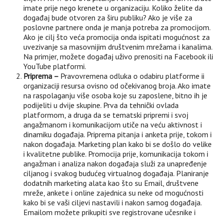
imate prije nego krenete u organizaciju. Koliko želite da
događaj bude otvoren za širu publiku? Ako je više za
poslovne partnere onda je manja potreba za promocijom.
Ako je cilj što veća promocija onda ispitati mogućnost za
uvezivanje sa masovnijim društvenim mrežama i kanalima.
Na primjer, možete događaj uživo prenositi na Facebook ili
YouTube platformi.
Priprema –
Pravovremena odluka o odabiru platforme ii
organizaciji resursa ovisno od očekivanog broja. Ako imate
na raspolaganju više osoba koje su zaposlene, bitno ih je
podijeliti u dvije skupine. Prva da tehnički ovlada
platformom, a druga da se tematski pripremi i svoj
angažmanom i komunikacijom utiče na veću aktivnost i
dinamiku događaja. Priprema pitanja i anketa prije, tokom i
nakon događaja. Marketing plan kako bi se došlo do velike
i kvalitetne publike. Promocija prije, komunikacija tokom i
angažman i analiza nakon događaja služi za unapređenje
ciljanog i svakog budućeg virtualnog događaja. Planiranje
dodatnih marketing alata kao što su Email, društvene
mreže, ankete i online zajednica su neke od mogućnosti
kako bi se vaši ciljevi nastavili i nakon samog događaja.
Emailom možete prikupiti sve registrovane učesnike i