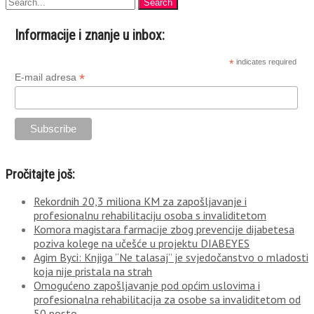
Informacije i znanje u inbox:
*
indicates required
*
E-mail adresa
Pročitajte još:
Rekordnih 20,3 miliona KM za zapošljavanje i
profesionalnu rehabilitaciju osoba s invaliditetom
Komora magistara farmacije zbog prevencije dijabetesa
poziva kolege na učešće u projektu DIABEYES
Agim Byci: Knjiga “Ne talasaj” je svjedočanstvo o mladosti
koja nije pristala na strah
Omogućeno zapošljavanje pod općim uslovima i
profesionalna rehabilitacija za osobe sa invaliditetom od
50 posto