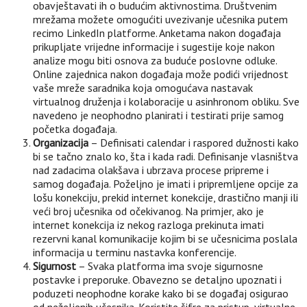
obavještavati ih o budućim aktivnostima. Društvenim
mrežama možete omogućiti uvezivanje učesnika putem
recimo LinkedIn platforme. Anketama nakon događaja
prikupljate vrijedne informacije i sugestije koje nakon
analize mogu biti osnova za buduće poslovne odluke.
Online zajednica nakon događaja može podići vrijednost
vaše mreže saradnika koja omogućava nastavak
virtualnog druženja i kolaboracije u asinhronom obliku. Sve
navedeno je neophodno planirati i testirati prije samog
početka događaja.
Organizacija
– Definisati calendar i raspored dužnosti kako
bi se tačno znalo ko, šta i kada radi. Definisanje vlasništva
nad zadacima olakšava i ubrzava procese pripreme i
samog događaja. Poželjno je imati i pripremljene opcije za
lošu konekciju, prekid internet konekcije, drastično manji ili
veći broj učesnika od očekivanog. Na primjer, ako je
internet konekcija iz nekog razloga prekinuta imati
rezervni kanal komunikacije kojim bi se učesnicima poslala
informacija u terminu nastavka konferencije.
Sigurnost
– Svaka platforma ima svoje sigurnosne
postavke i preporuke. Obavezno se detaljno upoznati i
poduzeti neophodne korake kako bi se događaj osigurao
od neželjenih učesnika. Koristite šifre za pristup, virtualne