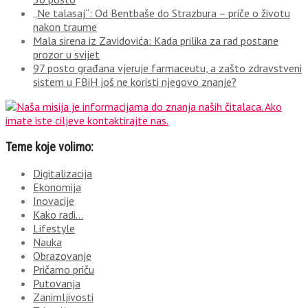
„Ne talasaj“: Od Bentbaše do Strazbura – priče o životu
nakon traume
Mala sirena iz Zavidovića: Kada prilika za rad postane
prozor u svijet
97 posto građana vjeruje farmaceutu, a zašto zdravstveni
sistem u FBiH još ne koristi njegovo znanje?
Teme koje volimo:
Digitalizacija
Ekonomija
Inovacije
Kako radi…
Lifestyle
Nauka
Obrazovanje
Pričamo priču
Putovanja
Zanimljivosti