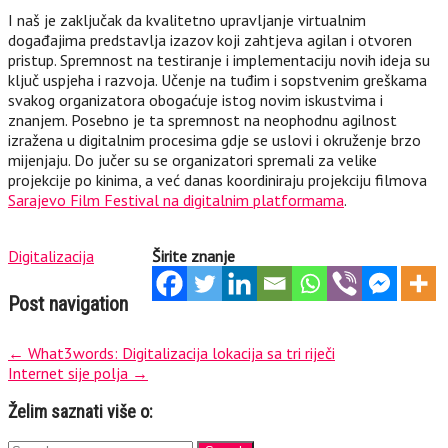
I naš je zaključak da kvalitetno upravljanje virtualnim
događajima predstavlja izazov koji zahtjeva agilan i otvoren
pristup. Spremnost na testiranje i implementaciju novih ideja su
ključ uspjeha i razvoja. Učenje na tuđim i sopstvenim greškama
svakog organizatora obogaćuje istog novim iskustvima i
znanjem. Posebno je ta spremnost na neophodnu agilnost
izražena u digitalnim procesima gdje se uslovi i okruženje brzo
mijenjaju. Do jučer su se organizatori spremali za velike
projekcije po kinima, a već danas koordiniraju projekciju filmova
Sarajevo Film Festival na digitalnim platformama
.
Digitalizacija
Širite znanje
Post navigation
←
What3words: Digitalizacija lokacija sa tri riječi
Internet sije polja
→
Želim saznati više o: