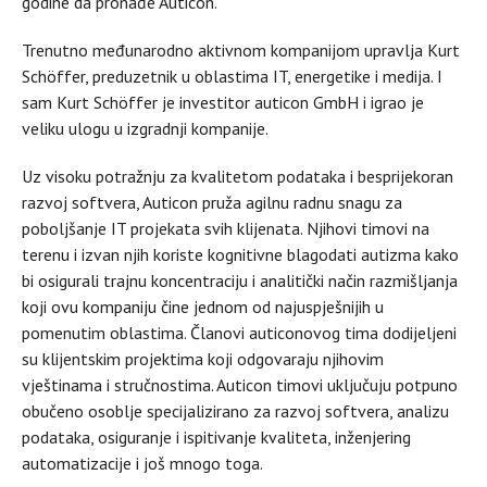
godine da pronađe Auticon.
Trenutno međunarodno aktivnom kompanijom upravlja Kurt
Schöffer, preduzetnik u oblastima IT, energetike i medija. I
sam Kurt Schöffer je investitor auticon GmbH i igrao je
veliku ulogu u izgradnji kompanije.
Uz visoku potražnju za kvalitetom podataka i besprijekoran
razvoj softvera, Auticon pruža agilnu radnu snagu za
poboljšanje IT projekata svih klijenata. Njihovi timovi na
terenu i izvan njih koriste kognitivne blagodati autizma kako
bi osigurali trajnu koncentraciju i analitički način razmišljanja
koji ovu kompaniju čine jednom od najuspješnijih u
pomenutim oblastima. Članovi auticonovog tima dodijeljeni
su klijentskim projektima koji odgovaraju njihovim
vještinama i stručnostima. Auticon timovi uključuju potpuno
obučeno osoblje specijalizirano za razvoj softvera, analizu
podataka, osiguranje i ispitivanje kvaliteta, inženjering
automatizacije i još mnogo toga.