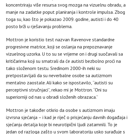
koncentriraju više resursa svog mozga na vizuelnu obradu, a
manje na zadatke poput planiranja i kontrole impulsa. Zbog
toga su, kao što je pokazao 2009. godine, autisti i do 40
posto brži u rješavanju problema.
Mottron je koristio test nazvan Ravenove standardne
progresivne matrice, koji se oslanja na prepoznavanje
vizuelnog uzorka. U to su se vrijeme on i drugi suočavali sa
kritičarima koji su smatrali da će autisti bezbolno proći na
tako složenom testu. Sredinom 2000-ih neki su
pretpostavljali da su neverbalne osobe sa autizmom
mentalno zaostale. Ali kako se ispostavilo, “autisti su
perceptivni stručnjaci”, rekao mi je Mottron. “Oni su
superiorniji od nas u obradi složenih obrazaca.”
Mottron je također otkrio da osobe s autizmom imaju
izvrsna sjećanja – i kad je riječ o prisjećanju davnih događaja i
sjećanju detalja koje bi neurotipični ljudi zatamnili. To je
jedan od razloga zašto u svom laboratoriju usko surađuje s