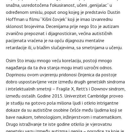
snažna, usredotočena fokusiranost, učeni „genijalac“ u
određenom smislu, poput onog kojeg je predstavio Dustin
Hoffman u filmu “Kišni čovjek” koji je imao izvanrednu
sklonost brojevima. Decenijama prije nego što je autizam
zvanično prepoznat i dijagnosticiran, većina autističnih
pacijenata vraćena je na opću dijagnozu mentalne
retardacije ili, u blažim slučajevima, sa smetnjama u učenju.
Osim što imaju mnogo veću korelaciju, postoji mnogo
nagađanja da ta dva stanja mogu imati uzročni odnos.
Doprinosu ovom uvjerenju pridonosi činjenica da postoje
dobro uspostavljene veze između drugih genetskih sindroma
i intelektualnih smetnji – Fragile X, Rett’s i Downov sindrom,
između ostalih. Godine 2015. Univerzitet Cambridge proveo
je studiju na gotovo pola miliona ljudi i otkrio intrigantne
dokaze da su autistične osobine češće među ljudima koji se
bave naukom, tehnologijom, inžinjerstvom i matematikom.
Drugo istraživanje te iste godine otkrilo je vjerovatnu
genetsku vezu između autizma i genija – porodice za koje je