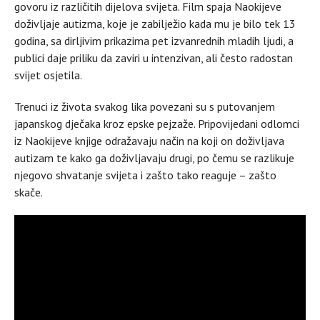
govoru iz različitih dijelova svijeta. Film spaja Naokijeve
doživljaje autizma, koje je zabilježio kada mu je bilo tek 13
godina, sa dirljivim prikazima pet izvanrednih mladih ljudi, a
publici daje priliku da zaviri u intenzivan, ali često radostan
svijet osjetila.
Trenuci iz života svakog lika povezani su s putovanjem
japanskog dječaka kroz epske pejzaže. Pripovijedani odlomci
iz Naokijeve knjige odražavaju način na koji on doživljava
autizam te kako ga doživljavaju drugi, po čemu se razlikuje
njegovo shvatanje svijeta i zašto tako reaguje – zašto
skače.