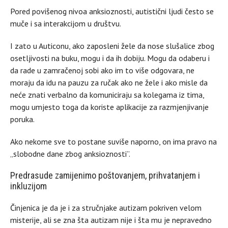
Pored povišenog nivoa anksioznosti, autistični ljudi često se
muče i sa interakcijom u društvu.
I zato u Auticonu, ako zaposleni žele da nose slušalice zbog
osetljivosti na buku, mogu i da ih dobiju. Mogu da odaberu i
da rade u zamračenoj sobi ako im to više odgovara, ne
moraju da idu na pauzu za ručak ako ne žele i ako misle da
neće znati verbalno da komuniciraju sa kolegama iz tima,
mogu umjesto toga da koriste aplikacije za razmjenjivanje
poruka.
Ako nekome sve to postane suviše naporno, on ima pravo na
„slobodne dane zbog anksioznosti”.
Predrasude zamijenimo poštovanjem, prihvatanjem i
inkluzijom
Činjenica je da je i za stručnjake autizam pokriven velom
misterije, ali se zna šta autizam nije i šta mu je nepravedno