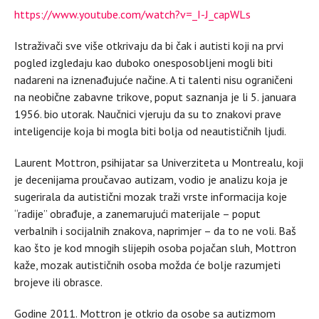
https://www.youtube.com/watch?v=_I-J_capWLs
Istraživači sve više otkrivaju da bi čak i autisti koji na prvi
pogled izgledaju kao duboko onesposobljeni mogli biti
nadareni na iznenađujuće načine. A ti talenti nisu ograničeni
na neobične zabavne trikove, poput saznanja je li 5. januara
1956. bio utorak. Naučnici vjeruju da su to znakovi prave
inteligencije koja bi mogla biti bolja od neautističnih ljudi.
Laurent Mottron, psihijatar sa Univerziteta u Montrealu, koji
je decenijama proučavao autizam, vodio je analizu koja je
sugerirala da autistični mozak traži vrste informacija koje
“radije” obrađuje, a zanemarujući materijale – poput
verbalnih i socijalnih znakova, naprimjer – da to ne voli. Baš
kao što je kod mnogih slijepih osoba pojačan sluh, Mottron
kaže, mozak autističnih osoba možda će bolje razumjeti
brojeve ili obrasce.
Godine 2011. Mottron je otkrio da osobe sa autizmom