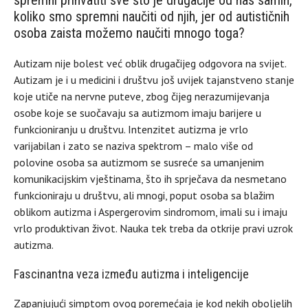
spremni prihvatiti sve što je drugačije od nas samih,
koliko smo spremni naučiti od njih, jer od autističnih
osoba zaista možemo naučiti mnogo toga?
Autizam nije bolest već oblik drugačijeg odgovora na svijet.
Autizam je i u medicini i društvu još uvijek tajanstveno stanje
koje utiče na nervne puteve, zbog čijeg nerazumijevanja
osobe koje se suočavaju sa autizmom imaju barijere u
funkcioniranju u društvu. Intenzitet autizma je vrlo
varijabilan i zato se naziva spektrom – malo više od
polovine osoba sa autizmom se susreće sa umanjenim
komunikacijskim vještinama, što ih sprječava da nesmetano
funkcioniraju u društvu, ali mnogi, poput osoba sa blažim
oblikom autizma i Aspergerovim sindromom, imali su i imaju
vrlo produktivan život. Nauka tek treba da otkrije pravi uzrok
autizma.
Fascinantna veza između autizma i inteligencije
Zapanjujući simptom ovog poremećaja je kod nekih oboljelih