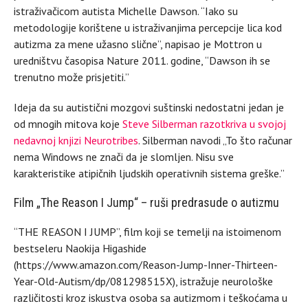
istraživačicom autista Michelle Dawson. “Iako su
metodologije korištene u istraživanjima percepcije lica kod
autizma za mene užasno slične”, napisao je Mottron u
uredništvu časopisa Nature 2011. godine, “Dawson ih se
trenutno može prisjetiti.”
Ideja da su autistični mozgovi suštinski nedostatni jedan je
od mnogih mitova koje
Steve Silberman razotkriva u svojoj
nedavnoj knjizi Neurotribes
. Silberman navodi „To što računar
nema Windows ne znači da je slomljen. Nisu sve
karakteristike atipičnih ljudskih operativnih sistema greške.”
Film „The Reason I Jump“ – ruši predrasude o autizmu
“THE REASON I JUMP”, film koji se temelji na istoimenom
bestseleru Naokija Higashide
(https://www.amazon.com/Reason-Jump-Inner-Thirteen-
Year-Old-Autism/dp/081298515X), istražuje neurološke
različitosti kroz iskustva osoba sa autizmom i teškoćama u