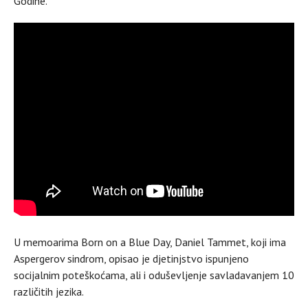
Godine.
U memoarima Born on a Blue Day, Daniel Tammet, koji ima
Aspergerov sindrom, opisao je djetinjstvo ispunjeno
socijalnim poteškoćama, ali i oduševljenje savladavanjem 10
različitih jezika.