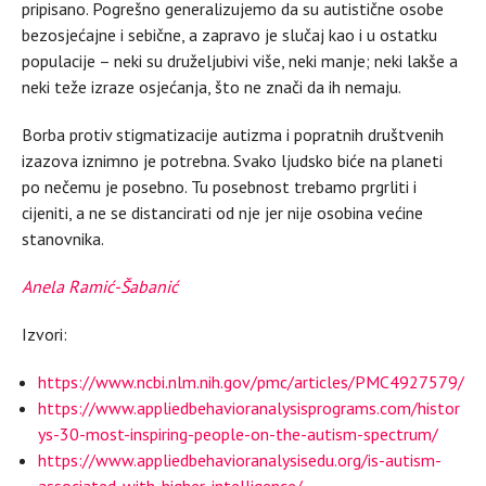
pripisano. Pogrešno generalizujemo da su autistične osobe
bezosjećajne i sebične, a zapravo je slučaj kao i u ostatku
populacije – neki su druželjubivi više, neki manje; neki lakše a
neki teže izraze osjećanja, što ne znači da ih nemaju.
Borba protiv stigmatizacije autizma i popratnih društvenih
izazova iznimno je potrebna. Svako ljudsko biće na planeti
po nečemu je posebno. Tu posebnost trebamo prgrliti i
cijeniti, a ne se distancirati od nje jer nije osobina većine
stanovnika.
Anela Ramić-Šabanić
Izvori:
https://www.ncbi.nlm.nih.gov/pmc/articles/PMC4927579/
https://www.appliedbehavioranalysisprograms.com/histor
ys-30-most-inspiring-people-on-the-autism-spectrum/
https://www.appliedbehavioranalysisedu.org/is-autism-