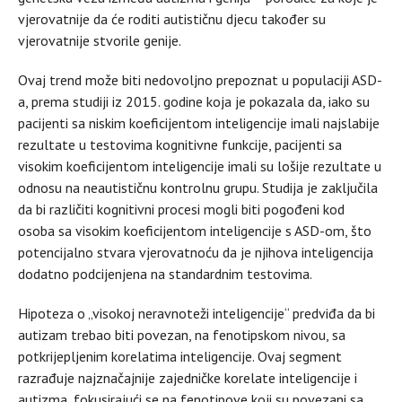
vjerovatnije da će roditi autističnu djecu također su
vjerovatnije stvorile genije.
Ovaj trend može biti nedovoljno prepoznat u populaciji ASD-
a, prema studiji iz 2015. godine koja je pokazala da, iako su
pacijenti sa niskim koeficijentom inteligencije imali najslabije
rezultate u testovima kognitivne funkcije, pacijenti sa
visokim koeficijentom inteligencije imali su lošije rezultate u
odnosu na neautističnu kontrolnu grupu. Studija je zaključila
da bi različiti kognitivni procesi mogli biti pogođeni kod
osoba sa visokim koeficijentom inteligencije s ASD-om, što
potencijalno stvara vjerovatnoću da je njihova inteligencija
dodatno podcijenjena na standardnim testovima.
Hipoteza o „visokoj neravnoteži inteligencije“ predviđa da bi
autizam trebao biti povezan, na fenotipskom nivou, sa
potkrijepljenim korelatima inteligencije. Ovaj segment
razrađuje najznačajnije zajedničke korelate inteligencije i
autizma, fokusirajući se na fenotipove koji su povezani sa