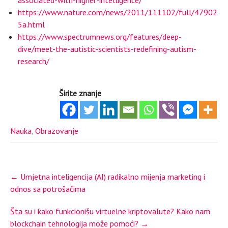
associated-with-higher-intelligence/
https://www.nature.com/news/2011/111102/full/47902
5a.html
https://www.spectrumnews.org/features/deep-
dive/meet-the-autistic-scientists-redefining-autism-
research/
Širite znanje
Nauka
,
Obrazovanje
Post
←
Umjetna inteligencija (AI) radikalno mijenja marketing i
navigation
odnos sa potrošačima
Šta su i kako funkcionišu virtuelne kriptovalute? Kako nam
blockchain tehnologija može pomoći?
→