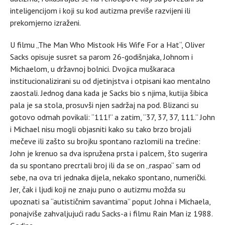
inteligencijom i koji su kod autizma previše razvijeni ili
prekomjerno izraženi.
U filmu „The Man Who Mistook His Wife For a Hat“, Oliver
Sacks opisuje susret sa parom 26-godišnjaka, Johnom i
Michaelom, u državnoj bolnici. Dvojica muškaraca
institucionalizirani su od djetinjstva i otpisani kao mentalno
zaostali. Jednog dana kada je Sacks bio s njima, kutija šibica
pala je sa stola, prosuvši njen sadržaj na pod. Blizanci su
gotovo odmah povikali: “111!” a zatim, “37, 37, 37, 111.” John
i Michael nisu mogli objasniti kako su tako brzo brojali
mečeve ili zašto su brojku spontano razlomili na trećine:
John je krenuo sa dva ispružena prsta i palcem, što sugerira
da su spontano precrtali broj ili da se on „raspao“ sam od
sebe, na ova tri jednaka dijela, nekako spontano, numerički.
Jer, čak i ljudi koji ne znaju puno o autizmu možda su
upoznati sa “autističnim savantima” poput Johna i Michaela,
ponajviše zahvaljujući radu Sacks-a i filmu Rain Man iz 1988.