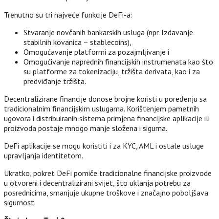
Trenutno su tri najveće funkcije DeFi-a:
Stvaranje novčanih bankarskih usluga (npr. Izdavanje
stabilnih kovanica – stablecoins),
Omogućavanje platformi za pozajmljivanje i
Omogućivanje naprednih financijskih instrumenata kao što
su platforme za tokenizaciju, tržišta derivata, kao i za
predviđanje tržišta.
Decentralizirane financije donose brojne koristi u poređenju sa
tradicionalnim financijskim uslugama. Korištenjem pametnih
ugovora i distribuiranih sistema primjena financijske aplikacije ili
proizvoda postaje mnogo manje složena i sigurna.
DeFi aplikacije se mogu koristiti i za KYC, AML i ostale usluge
upravljanja identitetom.
Ukratko, pokret DeFi pomiče tradicionalne financijske proizvode
u otvoreni i decentralizirani svijet, što uklanja potrebu za
posrednicima, smanjuje ukupne troškove i značajno poboljšava
sigurnost.