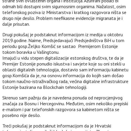
strane svih ovlaštenih organa i institucija. Ažurirani podaci bi
odmah bili dostupni svim sigurnosnim organima. Nažalost, osim
telefonskog poziva iz Ministarstva i kratkog razgovora ništa se
drugo nije desilo. Problem neefikasne evidencije migranata je i
dalje prisutan.
Drugi pokušaj je podstaknut informacijom iz medija u oktobru
2019.godine. Naime, Predsjedavajući Predsjedništva BiH u tom
periodu gosp.Željko Komšić se sastao Premijerom Estonije
tokom boravka u Vašingtonu.
Imajući u vidu stepen digitalizacije estonskog društva, te da je
Premijer Estonije ponudio iskustva i savjete koje su oni stekli u
oblasti digitalnih tehnologija, dostavio sam informaciju kabinetu
gosp.Komšića da je, na osnovu informacija do kojih sam došao
tokom naučno-istraživačkog rada, većina digitalne infrastrukture
Estonije bazirana na Blockchain tehnologiji.
Skrenuo sam pažnju da je navedena ponuda od neprocjenjivog
značaja za Bosnu i Hercegovinu. Međutim, osim nekoliko prepiski
e-mailom i par telefonskih razgovora sa kabinetom ništa se
posebno nije desilo.
Treći pokušaj je podstaknut informacijom da je Hrvatski