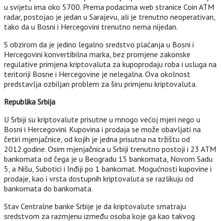
u svijetu ima oko 5700. Prema podacima web stranice Coin ATM
radar, postojao je jedan u Sarajevu, ali je trenutno neoperativan,
tako da u Bosni i Hercegovini trenutno nema nijedan.
S obzirom da je jedino legalno sredstvo plaćanja u Bosni i
Hercegovini konvertibilna marka, bez promjene zakonske
regulative primjena kriptovaluta za kupoprodaju roba i usluga na
teritoriji Bosne i Hercegovine je nelegalna. Ova okolnost
predstavlja ozbiljan problem za širu primjenu kriptovaluta.
Republika Srbija
U Srbiji su kriptovalute prisutne u mnogo većoj mjeri nego u
Bosni i Hercegovini. Kupovina i prodaja se može obavljati na
četiri mjenjačnice, od kojih je jedna prisutna na tržištu od
2012.godine. Osim mjenjačnica u Srbiji trenutno postoji i 23 ATM
bankomata od čega je u Beogradu 15 bankomata, Novom Sadu
5, a Nišu, Subotici i Inđiji po 1 bankomat. Mogućnosti kupovine i
prodaje, kao i vrsta dostupnih kriptovaluta se razlikuju od
bankomata do bankomata.
Stav Centralne banke Srbije je da kriptovalute smatraju
sredstvom za razmjenu između osoba koje ga kao takvog