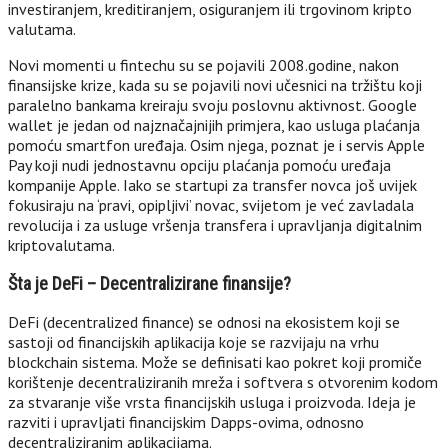
investiranjem, kreditiranjem, osiguranjem ili trgovinom kripto
valutama.
Novi momenti u fintechu su se pojavili 2008.godine, nakon
finansijske krize, kada su se pojavili novi učesnici na tržištu koji
paralelno bankama kreiraju svoju poslovnu aktivnost. Google
wallet je jedan od najznačajnijih primjera, kao usluga plaćanja
pomoću smartfon uređaja. Osim njega, poznat je i servis Apple
Pay koji nudi jednostavnu opciju plaćanja pomoću uređaja
kompanije Apple. Iako se startupi za transfer novca još uvijek
fokusiraju na ‘pravi, opipljivi’ novac, svijetom je već zavladala
revolucija i za usluge vršenja transfera i upravljanja digitalnim
kriptovalutama.
Šta je DeFi – Decentralizirane finansije?
DeFi (decentralized finance) se odnosi na ekosistem koji se
sastoji od financijskih aplikacija koje se razvijaju na vrhu
blockchain sistema. Može se definisati kao pokret koji promiče
korištenje decentraliziranih mreža i softvera s otvorenim kodom
za stvaranje više vrsta financijskih usluga i proizvoda. Ideja je
razviti i upravljati financijskim Dapps-ovima, odnosno
decentraliziranim aplikacijama.