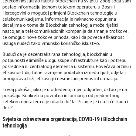
telecom instalirao najbrži blockchain na svijetu. Zbog toga sam
poslao informaciju jednom telekom operateru u Bosni i
Hercegovini o mogućoj primjeni Blockchain tehnologije u
telekomunikacijama. Informacija je naknadno dopunjena
detaljima o tome da Blockchain tehnologija može riješiti
nastojanja telekomunikacionih kompanija da smanje troškove,
te omogući nove tokove prihoda, kao i da poveća efikasnost
usluga nudeći tako vrhunsko korisničko iskustvo.
Budući da je decentralizirana tehnologija, blockchain u
potpunosti eliminiše ulogu skupe infrastrukture kao i potrebu
posrednika ili centralnog elementa u sistemu. Povećava brzinu i
efikasnost digitalne razmjene podataka između ljudi, odjela i
omogućava brži, efikasniji i nesmetani prenos informacija.
I ovaj pokušaj, iako je u određenoj mjeri odgođen, ostao je na
pokušaju. Konkretna povratna informacija od predmetnog
telekom operatera nije nikada došla. Pitanje je i da li će ikada i
doći?
Svjetska zdravstvena organizacija, COVID-19 i Blockchain
tehnologija