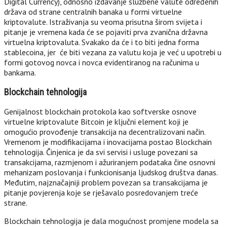
Digital Currency), odnosno izdavanje službene valute određenih
država od strane centralnih banaka u formi virtuelne
kriptovalute. Istraživanja su veoma prisutna širom svijeta i
pitanje je vremena kada će se pojaviti prva zvanična državna
virtuelna kriptovaluta. Svakako da će i to biti jedna forma
stablecoina, jer će biti vezana za valutu koja je već u upotrebi u
formi gotovog novca i novca evidentiranog na računima u
bankama.
Blockchain tehnologija
Genijalnost blockchain protokola kao softverske osnove
virtuelne kriptovalute Bitcoin je ključni element koji je
omogućio provođenje transakcija na decentralizovani način.
Vremenom je modifikacijama i inovacijama postao Blockchain
tehnologija. Činjenica je da svi servisi i usluge povezani sa
transakcijama, razmjenom i ažuriranjem podataka čine osnovni
mehanizam poslovanja i funkcionisanja ljudskog društva danas.
Međutim, najznačajniji problem povezan sa transakcijama je
pitanje povjerenja koje se rješavalo posredovanjem treće
strane.
Blockchain tehnologija je dala mogućnost promjene modela sa