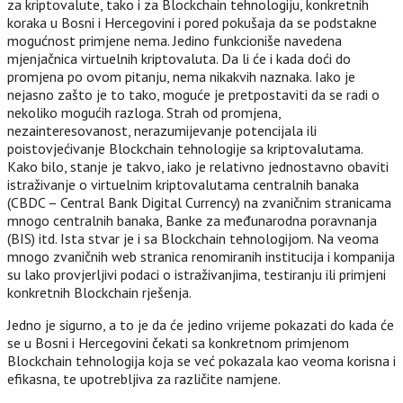
za kriptovalute, tako i za Blockchain tehnologiju, konkretnih
koraka u Bosni i Hercegovini i pored pokušaja da se podstakne
mogućnost primjene nema. Jedino funkcioniše navedena
mjenjačnica virtuelnih kriptovaluta. Da li će i kada doći do
promjena po ovom pitanju, nema nikakvih naznaka. Iako je
nejasno zašto je to tako, moguće je pretpostaviti da se radi o
nekoliko mogućih razloga. Strah od promjena,
nezainteresovanost, nerazumijevanje potencijala ili
poistovjećivanje Blockchain tehnologije sa kriptovalutama.
Kako bilo, stanje je takvo, iako je relativno jednostavno obaviti
istraživanje o virtuelnim kriptovalutama centralnih banaka
(CBDC – Central Bank Digital Currency) na zvaničnim stranicama
mnogo centralnih banaka, Banke za međunarodna poravnanja
(BIS) itd. Ista stvar je i sa Blockchain tehnologijom. Na veoma
mnogo zvaničnih web stranica renomiranih institucija i kompanija
su lako provjerljivi podaci o istraživanjima, testiranju ili primjeni
konkretnih Blockchain rješenja.
Jedno je sigurno, a to je da će jedino vrijeme pokazati do kada će
se u Bosni i Hercegovini čekati sa konkretnom primjenom
Blockchain tehnologija koja se već pokazala kao veoma korisna i
efikasna, te upotrebljiva za različite namjene.