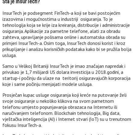
Šta je InsurTech?
InsurTech je podsegment FinTech-a koji se bavi postojećim
izazovima i mogućnostima u industriji osiguranja. To je
tehnologija koja se krije iza kreiranja, distribucije i administracije
osiguranja. Aplikacije za pametne telefone, alati za obradu
zahteva, upravljanje polisama online i automatska obrada su
primjeri InsurTech-a. Osim toga, InsurTech donosi korist i kroz
prikupljanje i analizu korisničkih podataka kako bi se pružila bolja
usluga.
Samo u Velikoj Britaniji InsurTech je imao značajan napredak i
privukao je 1,7 milijardi US dolara investicija u 2018.godini, a
startup-i počinju da ulaze na teritorij osiguravajućih korporacija
koje i same počinju menjajati modele usluga.
Prosječan kupac usluge osiguranja koji kreće na putovanje želi
svoje osiguranje u nekoliko klikova na svom pametnom
telefonu umjesto popunjavanja obrazaca na Internetu ili
naručivanjem telefonom. Blockchain tehnologija, Big data,
vještačka inteligencija (AI) i Internet stvari (IoT) su u trenutnom
fokusu InsurTech-a.