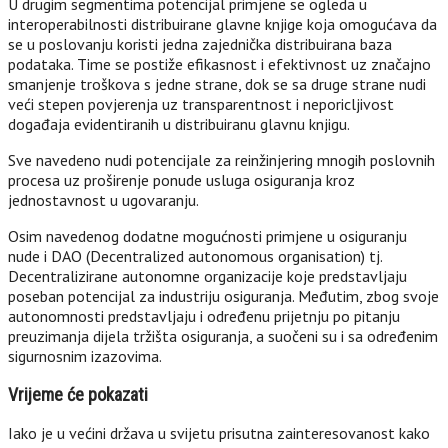
U drugim segmentima potencijal primjene se ogleda u
interoperabilnosti distribuirane glavne knjige koja omogućava da
se u poslovanju koristi jedna zajednička distribuirana baza
podataka. Time se postiže efikasnost i efektivnost uz značajno
smanjenje troškova s jedne strane, dok se sa druge strane nudi
veći stepen povjerenja uz transparentnost i neporicljivost
događaja evidentiranih u distribuiranu glavnu knjigu.
Sve navedeno nudi potencijale za reinžinjering mnogih poslovnih
procesa uz proširenje ponude usluga osiguranja kroz
jednostavnost u ugovaranju.
Osim navedenog dodatne mogućnosti primjene u osiguranju
nude i DAO (Decentralized autonomous organisation) tj.
Decentralizirane autonomne organizacije koje predstavljaju
poseban potencijal za industriju osiguranja. Međutim, zbog svoje
autonomnosti predstavljaju i određenu prijetnju po pitanju
preuzimanja dijela tržišta osiguranja, a suočeni su i sa određenim
sigurnosnim izazovima.
Vrijeme će pokazati
Iako je u većini država u svijetu prisutna zainteresovanost kako