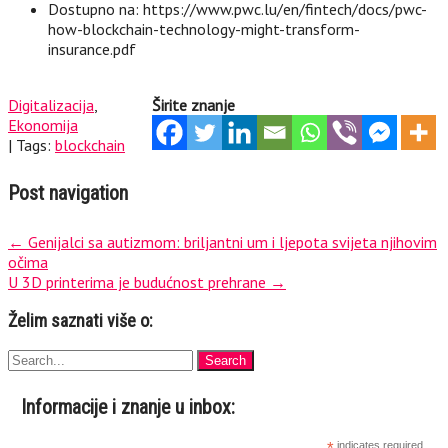
Dostupno na: https://www.pwc.lu/en/fintech/docs/pwc-
how-blockchain-technology-might-transform-
insurance.pdf
Digitalizacija
,
Širite znanje
Ekonomija
| Tags:
blockchain
Post navigation
←
Genijalci sa autizmom: briljantni um i ljepota svijeta njihovim
očima
U 3D printerima je budućnost prehrane
→
Želim saznati više o:
Informacije i znanje u inbox:
*
indicates required