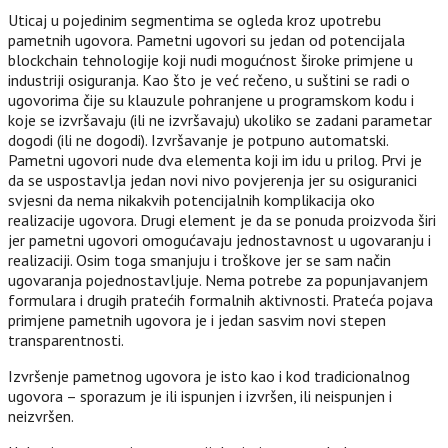
Uticaj u pojedinim segmentima se ogleda kroz upotrebu
pametnih ugovora. Pametni ugovori su jedan od potencijala
blockchain tehnologije koji nudi mogućnost široke primjene u
industriji osiguranja. Kao što je već rečeno, u suštini se radi o
ugovorima čije su klauzule pohranjene u programskom kodu i
koje se izvršavaju (ili ne izvršavaju) ukoliko se zadani parametar
dogodi (ili ne dogodi). Izvršavanje je potpuno automatski.
Pametni ugovori nude dva elementa koji im idu u prilog. Prvi je
da se uspostavlja jedan novi nivo povjerenja jer su osiguranici
svjesni da nema nikakvih potencijalnih komplikacija oko
realizacije ugovora. Drugi element je da se ponuda proizvoda širi
jer pametni ugovori omogućavaju jednostavnost u ugovaranju i
realizaciji. Osim toga smanjuju i troškove jer se sam način
ugovaranja pojednostavljuje. Nema potrebe za popunjavanjem
formulara i drugih pratećih formalnih aktivnosti. Prateća pojava
primjene pametnih ugovora je i jedan sasvim novi stepen
transparentnosti.
Izvršenje pametnog ugovora je isto kao i kod tradicionalnog
ugovora – sporazum je ili ispunjen i izvršen, ili neispunjen i
neizvršen.