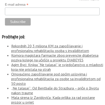
*
E-mail adresa
Pročitajte još:
Rekordnih 20,3 miliona KM za zapošljavanje i
profesionalnu rehabilitaciju osoba s invaliditetom
Komora magistara farmacije zbog prevencije dijabetesa
poziva kolege na učešće u projektu DIABEYES
Agim Byci: Knjiga “Ne talasaj” je svjedočanstvo o mladosti
koja nije pristala na strah
Omogućeno zapošljavanje pod općim uslovima i
profesionalna rehabilitacija za osobe sa invaliditetom od
50 posto
„Ne talasaj“: Od Bentbaše do Strazbura – priče o životu
nakon traume
Mala sirena iz Zavidovića: Kada prilika za rad postane
prozor u svijet