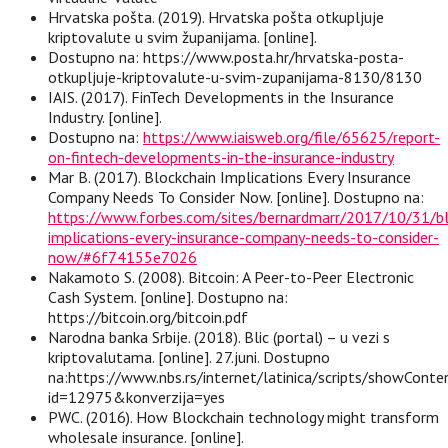
Hrvatska pošta. (2019). Hrvatska pošta otkupljuje
kriptovalute u svim županijama. [online].
Dostupno na: https://www.posta.hr/hrvatska-posta-
otkupljuje-kriptovalute-u-svim-zupanijama-8130/8130
IAIS. (2017). FinTech Developments in the Insurance
Industry. [online].
Dostupno na:
https://www.iaisweb.org/file/65625/report-
on-fintech-developments-in-the-insurance-industry
Mar B. (2017). Blockchain Implications Every Insurance
Company Needs To Consider Now. [online]. Dostupno na:
https://www.forbes.com/sites/bernardmarr/2017/10/31/bl
implications-every-insurance-company-needs-to-consider-
now/#6f74155e7026
Nakamoto S. (2008). Bitcoin: A Peer-to-Peer Electronic
Cash System. [online]. Dostupno na:
https://bitcoin.org/bitcoin.pdf
Narodna banka Srbije. (2018). Blic (portal) – u vezi s
kriptovalutama. [online]. 27.juni. Dostupno
na:https://www.nbs.rs/internet/latinica/scripts/showConte
id=12975&konverzija=yes
PWC. (2016). How Blockchain technology might transform
wholesale insurance. [online].