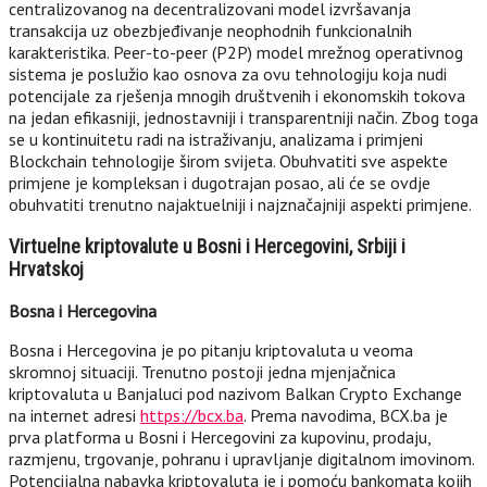
centralizovanog na decentralizovani model izvršavanja
transakcija uz obezbjeđivanje neophodnih funkcionalnih
karakteristika. Peer-to-peer (P2P) model mrežnog operativnog
sistema je poslužio kao osnova za ovu tehnologiju koja nudi
potencijale za rješenja mnogih društvenih i ekonomskih tokova
na jedan efikasniji, jednostavniji i transparentniji način. Zbog toga
se u kontinuitetu radi na istraživanju, analizama i primjeni
Blockchain tehnologije širom svijeta. Obuhvatiti sve aspekte
primjene je kompleksan i dugotrajan posao, ali će se ovdje
obuhvatiti trenutno najaktuelniji i najznačajniji aspekti primjene.
Virtuelne kriptovalute u Bosni i Hercegovini, Srbiji i
Hrvatskoj
Bosna i Hercegovina
Bosna i Hercegovina je po pitanju kriptovaluta u veoma
skromnoj situaciji. Trenutno postoji jedna mjenjačnica
kriptovaluta u Banjaluci pod nazivom Balkan Crypto Exchange
na internet adresi
https://bcx.ba
. Prema navodima, BCX.ba je
prva platforma u Bosni i Hercegovini za kupovinu, prodaju,
razmjenu, trgovanje, pohranu i upravljanje digitalnom imovinom.
Potencijalna nabavka kriptovaluta je i pomoću bankomata kojih