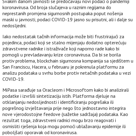
Svakim danom javnosti se predočavaju novi podaci o pandemiji
koronavirusa. Od broja slučajeva u raznim regijama do
neprestanih promjena sigurnosnih postupaka poput nošenja
maski u javnosti, podaci COVID-19 jasno su prisutni, ali i dalje su
nedosljedni.
Iako nedostatak tačnih informacija može biti frustrirajući za
pojedinca, podaci koji se stalno mijenjaju dodatno opterećuju
zdravstvene radnike i istraživače koji naporno rade kako bi
pomogli u prevladavanju krize coronavirusa. Da bi se borila
protiv problema, blockchain sigurnosna kompanija sa sjedištem u
San Franciscu, Hacera, u februaru je pokrenula platformu za
analizu podataka u svrhu borbe protiv netačnih podataka u vezi
COVID-19.
MiPasa sarađuje sa Oracleom i Microsoftom kako bi analizirali
podatke i izvršili sintetizaciju istih. Platforma djeluje na
otklanjanju nedosljednosti i identificiranju pogrešaka ili
pogrešnog izvještavanja prije nego što jednostavno integrira
nove vjerodostojne feedove (sažetke sadržaja) podataka. Kao
rezultat toga, zdravstveni radnici mogu brzo reagovati i
osmisliti rješenja koja mogu pomoći ublažavanju epidemije ili
poboljšati oporavak od koronavirusa.