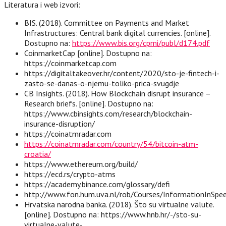
Literatura i web izvori:
BIS. (2018). Committee on Payments and Market
Infrastructures: Central bank digital currencies. [online].
Dostupno na:
https://www.bis.org/cpmi/publ/d174.pdf
CoinmarketCap [online]. Dostupno na:
https://coinmarketcap.com
https://digitaltakeover.hr/content/2020/sto-je-fintech-i-
zasto-se-danas-o-njemu-toliko-prica-svugdje
CB Insights. (2018). How Blockchain disrupt insurance –
Research briefs. [online]. Dostupno na:
https://www.cbinsights.com/research/blockchain-
insurance-disruption/
https://coinatmradar.com
https://coinatmradar.com/country/54/bitcoin-atm-
croatia/
https://www.ethereum.org/build/
https://ecd.rs/crypto-atms
https://academy.binance.com/glossary/defi
http://www.fon.hum.uva.nl/rob/Courses/InformationInSpe
Hrvatska narodna banka. (2018). Što su virtualne valute.
[online]. Dostupno na: https://www.hnb.hr/-/sto-su-
virtualne-valute-