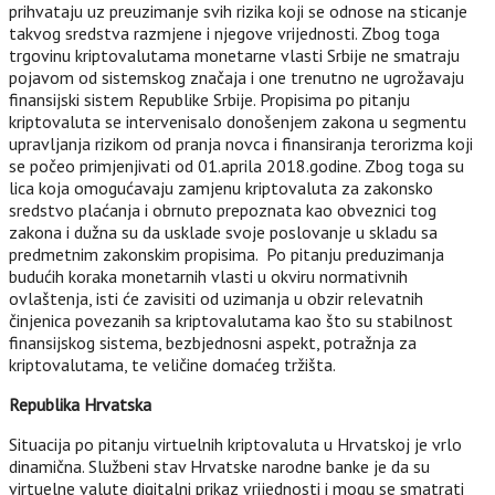
prihvataju uz preuzimanje svih rizika koji se odnose na sticanje
takvog sredstva razmjene i njegove vrijednosti. Zbog toga
trgovinu kriptovalutama monetarne vlasti Srbije ne smatraju
pojavom od sistemskog značaja i one trenutno ne ugrožavaju
finansijski sistem Republike Srbije. Propisima po pitanju
kriptovaluta se intervenisalo donošenjem zakona u segmentu
upravljanja rizikom od pranja novca i finansiranja terorizma koji
se počeo primjenjivati od 01.aprila 2018.godine. Zbog toga su
lica koja omogućavaju zamjenu kriptovaluta za zakonsko
sredstvo plaćanja i obrnuto prepoznata kao obveznici tog
zakona i dužna su da usklade svoje poslovanje u skladu sa
predmetnim zakonskim propisima. Po pitanju preduzimanja
budućih koraka monetarnih vlasti u okviru normativnih
ovlaštenja, isti će zavisiti od uzimanja u obzir relevatnih
činjenica povezanih sa kriptovalutama kao što su stabilnost
finansijskog sistema, bezbjednosni aspekt, potražnja za
kriptovalutama, te veličine domaćeg tržišta.
Republika Hrvatska
Situacija po pitanju virtuelnih kriptovaluta u Hrvatskoj je vrlo
dinamična. Službeni stav Hrvatske narodne banke je da su
virtuelne valute digitalni prikaz vrijednosti i mogu se smatrati