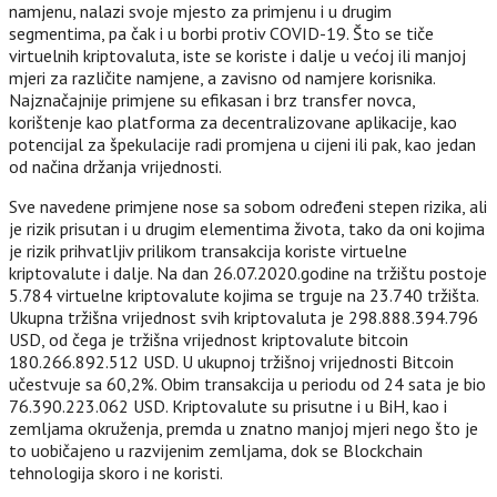
namjenu, nalazi svoje mjesto za primjenu i u drugim
segmentima, pa čak i u borbi protiv COVID-19. Što se tiče
virtuelnih kriptovaluta, iste se koriste i dalje u većoj ili manjoj
mjeri za različite namjene, a zavisno od namjere korisnika.
Najznačajnije primjene su efikasan i brz transfer novca,
korištenje kao platforma za decentralizovane aplikacije, kao
potencijal za špekulacije radi promjena u cijeni ili pak, kao jedan
od načina držanja vrijednosti.
Sve navedene primjene nose sa sobom određeni stepen rizika, ali
je rizik prisutan i u drugim elementima života, tako da oni kojima
je rizik prihvatljiv prilikom transakcija koriste virtuelne
kriptovalute i dalje. Na dan 26.07.2020.godine na tržištu postoje
5.784 virtuelne kriptovalute kojima se trguje na 23.740 tržišta.
Ukupna tržišna vrijednost svih kriptovaluta je 298.888.394.796
USD, od čega je tržišna vrijednost kriptovalute bitcoin
180.266.892.512 USD. U ukupnoj tržišnoj vrijednosti Bitcoin
učestvuje sa 60,2%. Obim transakcija u periodu od 24 sata je bio
76.390.223.062 USD. Kriptovalute su prisutne i u BiH, kao i
zemljama okruženja, premda u znatno manjoj mjeri nego što je
to uobičajeno u razvijenim zemljama, dok se Blockchain
tehnologija skoro i ne koristi.