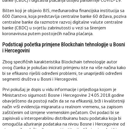
Bilten koji je objavio BIS, međunarodna financijska institucija sa
600 članova, koja predstavlja centralne banke 60 država, poziva
centralne banke da razmotre razvoj digitalne valute centralne
banke (CBDC) u svjetlu zabrinutosti u vezi sa širenjem
koronavirusa putem postojećih načina plaćanja.
Podsticaji početka primjene Blockchain tehnologije u Bosni
i Hercegovini
Zbog specifičnih karakteristika Blockchain tehnologije autor
ovog članka je pokušao inicirati primjenu iste na više načina kako
bi se efikasno riješili određeni problemi, te unaprijedili određeni
segmenti društva u Bosni i Hercegovini.
Prvi pokušaj je dopis u vidu informacije i prijedloga kojom je
Ministarstvo sigurnosti Bosne i Hercegovine 24.05.2018.godine
obavješteno da postoji način da se na efikasniji, brži i kvalitetniji
način vrši evidencija migranata u realnom vremenu, sa zapisom
zaštićenim od izmjene vremenskim pečatom. Ovi podaci bi se
zapisivali u interoperabilnu distribuiranu bazu podataka koja bi
omogućila ažuriranje podataka na nivou Bosne i Hercegovine od