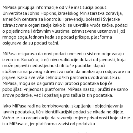
MiPasa prikuplja informacije od više institucija poput
Univerziteta Johns Hopkins, izraelskog Ministarstva zdravlja,
američkih centara za kontrolu i prevenciju bolesti i Svjetske
zdravstvene organizacije kako bi se utvrdile vruće tačke, podaci
o pojedincima i državnim vlastima, zdravstvene ustanove i još
mnogo toga. Jednom kada se podaci prikupe, platforma
osigurava da su podaci tačni.
MiPasa osigurava da novi podaci uneseni u sistem odgovaraju
izvornim. Konačno, treći nivo validacije dolazi od javnosti, koja
može prijaviti nedosljednosti ili loše podatke, dajući
službenicima javnog zdravstva način da analiziraju i odgovore na
prijave. Kako sve više tehnoloških partnera uvodi analitiku u
MiPasa, mogu se osigurati novi protoci podataka koji će
poboljšati vrijednost platforme. MiPasa nastoji pružiti ne samo
sirove podatke, već i opažanja proizašla iz tih podataka.
Iako MiPasa radi na kombinovanju, skupljanju i objedinjavanju
javnih podataka, lični identifikacijski podaci se nikada ne dijele.
Važno je za organizacije da razumiju mjere privatnosti koje stoje
iza MiPasa-e, jer platforma zavisi od podataka.