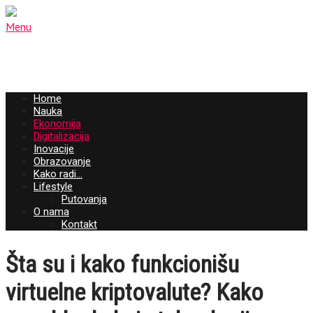
Menu
Home
Nauka
Ekonomija
Digitalizacija
Inovacije
Obrazovanje
Kako radi…
Lifestyle
Putovanja
O nama
Kontakt
Šta su i kako funkcionišu
virtuelne kriptovalute? Kako