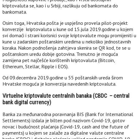
kriptovaluta se, kao i u Srbiji, razlikuju od bankomata do
bankomata.
Osim toga, Hrvatska pošta je uspješno provela pilot-projekt
konverzije kriptovaluta u kune od 15.jula 2019.godine u kojem
svi domaći i strani korisnici svoje kriptovalute mogu promijeniti u
kune u zadarskim poštanskim uredima u nekoliko jednostavnih
koraka. Nakon podnošenja zahtjeva skenira se QR kod, te se u
poštanskom uredu dobije gotovina. Trenutno je moguća
zamijena pet najčešće korištenih kriptovaluta (Bitcoin,
Ethereum, Stellar, Ripple i EOS).
Od 09.decembra 2019.godine u 55 poštanskih ureda širom
Hrvatske moguća je konverzija navedenih kriptovaluta.
Virtuelne kriptovalute centralnih banaka (CBDC – central
bank digital currency)
Banka za međunarodna poravnanja BIS (Bank for International
Settlements) izdala je bilten pod nazivom Covid-19, gotov
novac i budućnost plaćanja (Covid-19, cash and the future of
payments) u kojem se zalaže za digitalne valute centralne
banke (CBDC) i digitalna plaćanja uslijed pandemije COVID-19.