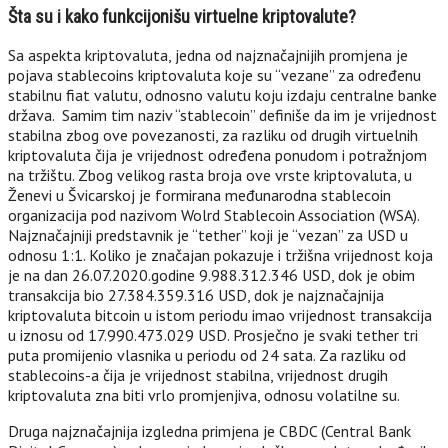
Šta su i kako funkcijonišu virtuelne kriptovalute?
Sa aspekta kriptovaluta, jedna od najznačajnijih promjena je
pojava stablecoins kriptovaluta koje su “vezane” za određenu
stabilnu fiat valutu, odnosno valutu koju izdaju centralne banke
država. Samim tim naziv “stablecoin” definiše da im je vrijednost
stabilna zbog ove povezanosti, za razliku od drugih virtuelnih
kriptovaluta čija je vrijednost određena ponudom i potražnjom
na tržištu. Zbog velikog rasta broja ove vrste kriptovaluta, u
Ženevi u Švicarskoj je formirana međunarodna stablecoin
organizacija pod nazivom Wolrd Stablecoin Association (WSA).
Najznačajniji predstavnik je “tether” koji je “vezan” za USD u
odnosu 1:1. Koliko je značajan pokazuje i tržišna vrijednost koja
je na dan 26.07.2020.godine 9.988.312.346 USD, dok je obim
transakcija bio 27.384.359.316 USD, dok je najznačajnija
kriptovaluta bitcoin u istom periodu imao vrijednost transakcija
u iznosu od 17.990.473.029 USD. Prosječno je svaki tether tri
puta promijenio vlasnika u periodu od 24 sata. Za razliku od
stablecoins-a čija je vrijednost stabilna, vrijednost drugih
kriptovaluta zna biti vrlo promjenjiva, odnosu volatilne su.
Druga najznačajnija izgledna primjena je CBDC (Central Bank