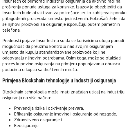
InsurTech će primorati industriju osiguranja da aktivno radi na
proširenju ponude usluga za korisnike. Izazov je obezbjediti da
InsurTech bude atraktivan za potrošače jer to zahtjeva isporuku
prilagođenih proizvoda, umesto jedinstvenih. Potrošači žele i da
se njihovi proizvodi za osiguranje isporučuju putem pametnih
telefona.
Prednosti pojave InsurTech-a su da se korisnicima uluga ponudi
mogućnost da preuzmu kontrolu nad svojim osiguranjem
umjesto da kupuju standardizovane proizvode koji ne
odgovaraju njihovim potrebama. Osim toga, može se olakšati
proces kupovine osiguranja na primjeru popunjavanja obrasca
podacima o kupcu sa društvenih mreža.
Primjena Blockchain tehnologije u Industriji osiguranja
Blockchain tehnologija može imati značajan uticaj na industriju
osiguranja na više načina:
Prevencija rizika i otkrivanje prevara,
Efikasnije osiguranje imovine i osiguranje od nezgode,
Zdravstveno osiguranje i
Reosiguranje.