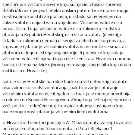
specifičnom vrstom imovine koju su njezini vlasnici spremni
držati i/ili razmjenjivati elektronskim putem te se njome mogu
međusobno koristiti za plaćanja, u skladu sa uvjerenjem da
takve valute imaju stvarnu vrijednost. Virtuelne valute nisu
novac. Osim toga, virtuelne valute nisu zakonsko sredstvo
plaćanja u Republici Hrvatskoj, nisu strana valuta (deviza), u
skladu sa zakonom nemaju ni svojstva elektronskog novca, a
trgovanje i plaćanje virtualnim valutama ne može se smatrati
platnom uslugom. Stoga organizacije ili pojedince koji izdaju
virtualne valute ili njima trguju nije licencirala Hrvatska narodna
banka, niti ona nadzire njihovo poslovanje, kao ni bilo koja druga
institucija u Hrvatskoj.
Iako je stav Hrvatske narodne banke da virtuelne kriptovalute
nisu zakonsko sredstvo plaćanja, ipak trgovanje i plaćanje
virtuelnim valutama nije ilegalno i situacija je mnogo povoljnija
u odnosu na Bosnu i Hercegovinu. Zbog toga je broj mjenjačnica
veći, postoji i određeni broj trgovaca robama i uslugama koji
nude mogućnost plaćanja virtuelnim kriptovalutama.
U Hrvatskoj trenutno postoji 5 ATM bankomata za kriptovalute
od čega je u Zagrebu 3 bankomata, a Pula i Rijeka po 1.
Mogućnosti kupovine i prodaje, kao i vrsta dostupnih