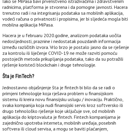
Iako se MiPasa bavi prvenstveno istraživačima i zdravstvenim
radnicima, platforma je stvorena i da pomogne javnosti. Hacera
trenutno radi i na integrisanju podataka sa mobilnih aplikacija,
vodeći računa o privatnosti i propisima, jer bi sljedeća mogla biti
mobilna aplikacija MiPasa.
Hacera je u februaru 2020.godine, analizom podataka uočila
nedosljednosti, praznine i nedostatak pouzdanih informacija
između različitih izvora. Vrlo brzo je postalo jasno da se rješenje
za kontrolu ili liječenje COVID-19 ne može razviti pomoću
postojećih metoda prikupljanja podataka, tako da su potražili
rješenje koristeći blockchain i druge tehnologije.
Šta je FinTech?
Jednostavno objašnjenje šta je fintech bi bilo da se radi o
primjeni tehnologije koja rješava problem u finansijskom
sistemu ili kreira novu finansijsku uslugu / inovaciju. Praktično,
svaka kompanija koja nudi finansijski servis kroz softversko ili
drugo tehnološko rješenje koje uključuje sve, od mobilnih
aplikacija do kriptovaluta je fintech. Fintech kompanijama je
zajednično upotreba interneta, mobilnih uređaja, posebnih
softvera ili cloud servisa, a mogu se baviti plaćanjem,