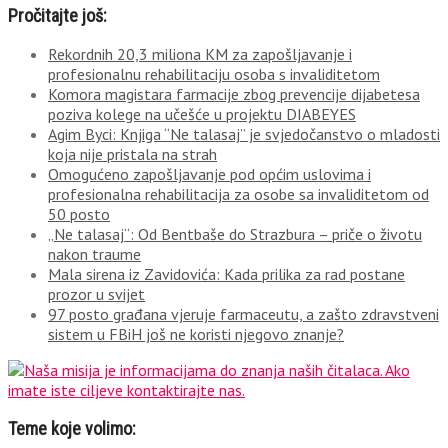
Pročitajte još:
Rekordnih 20,3 miliona KM za zapošljavanje i
profesionalnu rehabilitaciju osoba s invaliditetom
Komora magistara farmacije zbog prevencije dijabetesa
poziva kolege na učešće u projektu DIABEYES
Agim Byci: Knjiga “Ne talasaj” je svjedočanstvo o mladosti
koja nije pristala na strah
Omogućeno zapošljavanje pod općim uslovima i
profesionalna rehabilitacija za osobe sa invaliditetom od
50 posto
„Ne talasaj“: Od Bentbaše do Strazbura – priče o životu
nakon traume
Mala sirena iz Zavidovića: Kada prilika za rad postane
prozor u svijet
97 posto građana vjeruje farmaceutu, a zašto zdravstveni
sistem u FBiH još ne koristi njegovo znanje?
Teme koje volimo: