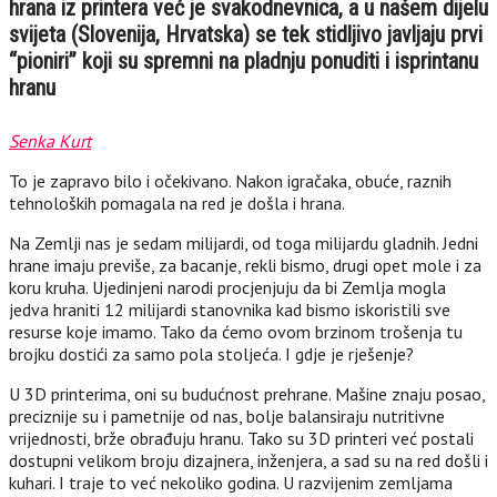
hrana iz printera već je svakodnevnica, a u našem dijelu
svijeta (Slovenija, Hrvatska) se tek stidljivo javljaju prvi
“pioniri” koji su spremni na pladnju ponuditi i isprintanu
hranu
Senka Kurt
To je zapravo bilo i očekivano. Nakon igračaka, obuće, raznih
tehnoloških pomagala na red je došla i hrana.
Na Zemlji nas je sedam milijardi, od toga milijardu gladnih. Jedni
hrane imaju previše, za bacanje, rekli bismo, drugi opet mole i za
koru kruha. Ujedinjeni narodi procjenjuju da bi Zemlja mogla
jedva hraniti 12 milijardi stanovnika kad bismo iskoristili sve
resurse koje imamo. Tako da ćemo ovom brzinom trošenja tu
brojku dostići za samo pola stoljeća. I gdje je rješenje?
U 3D printerima, oni su budućnost prehrane. Mašine znaju posao,
preciznije su i pametnije od nas, bolje balansiraju nutritivne
vrijednosti, brže obrađuju hranu. Tako su 3D printeri već postali
dostupni velikom broju dizajnera, inženjera, a sad su na red došli i
kuhari. I traje to već nekoliko godina. U razvijenim zemljama