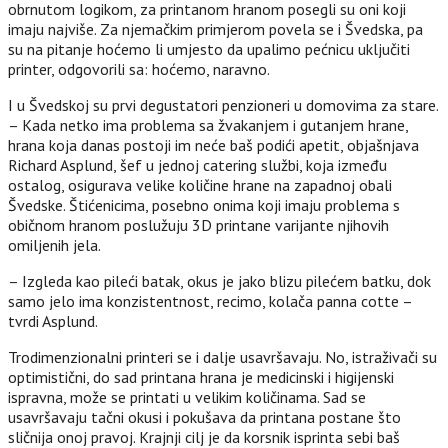
obrnutom logikom, za printanom hranom posegli su oni koji
imaju najviše. Za njemačkim primjerom povela se i Švedska, pa
su na pitanje hoćemo li umjesto da upalimo pećnicu uključiti
printer, odgovorili sa: hoćemo, naravno.
I u Švedskoj su prvi degustatori penzioneri u domovima za stare.
– Kada netko ima problema sa žvakanjem i gutanjem hrane,
hrana koja danas postoji im neće baš podići apetit, objašnjava
Richard Asplund, šef u jednoj catering službi, koja između
ostalog, osigurava velike količine hrane na zapadnoj obali
Švedske. Štićenicima, posebno onima koji imaju problema s
običnom hranom poslužuju 3D printane varijante njihovih
omiljenih jela.
– Izgleda kao pileći batak, okus je jako blizu pilećem batku, dok
samo jelo ima konzistentnost, recimo, kolača panna cotte –
tvrdi Asplund.
Trodimenzionalni printeri se i dalje usavršavaju. No, istraživači su
optimistični, do sad printana hrana je medicinski i higijenski
ispravna, može se printati u velikim količinama. Sad se
usavršavaju tačni okusi i pokušava da printana postane što
sličnija onoj pravoj. Krajnji cilj je da korsnik isprinta sebi baš