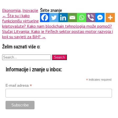
Ekonomija
,
Inovacije
Širite znanje
Post
←
Šta su i kako
funkcionišu virtuelne
navigation
kriptovalute? Kako nam blockchain tehnologija može pomoći?
Slučaj Litvanija: Kako je FinTech sektor postao motor razvoja i
koji su savjeti za BiH?
→
Želim saznati više o:
Informacije i znanje u inbox:
*
indicates required
*
E-mail adresa