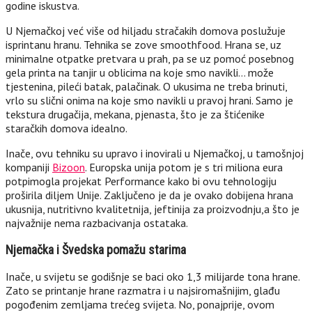
godine iskustva.
U Njemačkoj već više od hiljadu stračakih domova poslužuje
isprintanu hranu. Tehnika se zove smoothfood. Hrana se, uz
minimalne otpatke pretvara u prah, pa se uz pomoć posebnog
gela printa na tanjir u oblicima na koje smo navikli… može
tjestenina, pileći batak, palačinak. O ukusima ne treba brinuti,
vrlo su slični onima na koje smo navikli u pravoj hrani. Samo je
tekstura drugačija, mekana, pjenasta, što je za štićenike
staračkih domova idealno.
Inače, ovu tehniku su upravo i inovirali u Njemačkoj, u tamošnjoj
kompaniji
Bizoon
. Europska unija potom je s tri miliona eura
potpimogla projekat Performance kako bi ovu tehnologiju
proširila diljem Unije. Zaključeno je da je ovako dobijena hrana
ukusnija, nutritivno kvalitetnija, jeftinija za proizvodnju,a što je
najvažnije nema razbacivanja ostataka.
Njemačka i Švedska pomažu starima
Inače, u svijetu se godišnje se baci oko 1,3 milijarde tona hrane.
Zato se printanje hrane razmatra i u najsiromašnijim, glađu
pogođenim zemljama trećeg svijeta. No, ponajprije, ovom