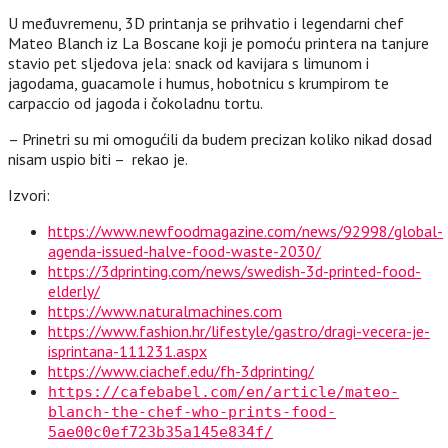
U međuvremenu, 3D printanja se prihvatio i legendarni chef
Mateo Blanch iz La Boscane koji je pomoću printera na tanjure
stavio pet sljedova jela: snack od kavijara s limunom i
jagodama, guacamole i humus, hobotnicu s krumpirom te
carpaccio od jagoda i čokoladnu tortu.
– Prinetri su mi omogućili da budem precizan koliko nikad dosad
nisam uspio biti – rekao je.
Izvori:
https://www.newfoodmagazine.com/news/92998/global-
agenda-issued-halve-food-waste-2030/
https://3dprinting.com/news/swedish-3d-printed-food-
elderly/
https://www.naturalmachines.com
https://www.fashion.hr/lifestyle/gastro/dragi-vecera-je-
isprintana-111231.aspx
https://www.ciachef.edu/fh-3dprinting/
https://cafebabel.com/en/article/mateo-
blanch-the-chef-who-prints-food-
5ae00c0ef723b35a145e834f/