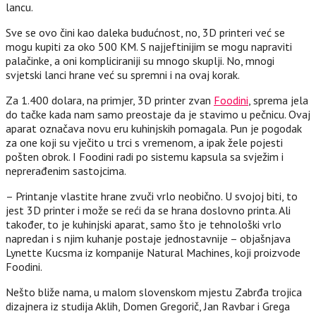
lancu.
Sve se ovo čini kao daleka budućnost, no, 3D printeri već se
mogu kupiti za oko 500 KM. S najjeftinijim se mogu napraviti
palačinke, a oni kompliciraniji su mnogo skuplji. No, mnogi
svjetski lanci hrane već su spremni i na ovaj korak.
Za 1.400 dolara, na primjer, 3D printer zvan
Foodini
, sprema jela
do tačke kada nam samo preostaje da je stavimo u pečnicu. Ovaj
aparat označava novu eru kuhinjskih pomagala. Pun je pogodak
za one koji su vječito u trci s vremenom, a ipak žele pojesti
pošten obrok. I Foodini radi po sistemu kapsula sa svježim i
neprerađenim sastojcima.
– Printanje vlastite hrane zvuči vrlo neobično. U svojoj biti, to
jest 3D printer i može se reći da se hrana doslovno printa. Ali
također, to je kuhinjski aparat, samo što je tehnološki vrlo
napredan i s njim kuhanje postaje jednostavnije – objašnjava
Lynette Kucsma iz kompanije Natural Machines, koji proizvode
Foodini.
Nešto bliže nama, u malom slovenskom mjestu Zabrđa trojica
dizajnera iz studija Aklih, Domen Gregorič, Jan Ravbar i Grega