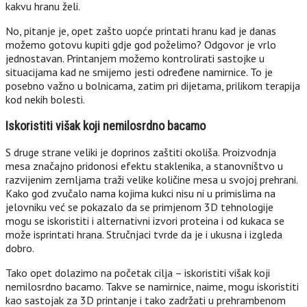
kakvu hranu želi.
No, pitanje je, opet zašto uopće printati hranu kad je danas
možemo gotovu kupiti gdje god poželimo? Odgovor je vrlo
jednostavan. Printanjem možemo kontrolirati sastojke u
situacijama kad ne smijemo jesti određene namirnice. To je
posebno važno u bolnicama, zatim pri dijetama, prilikom terapija
kod nekih bolesti.
Iskoristiti višak koji nemilosrdno bacamo
S druge strane veliki je doprinos zaštiti okoliša. Proizvodnja
mesa značajno pridonosi efektu staklenika, a stanovništvo u
razvijenim zemljama traži velike količine mesa u svojoj prehrani.
Kako god zvučalo nama kojima kukci nisu ni u primislima na
jelovniku već se pokazalo da se primjenom 3D tehnologije
mogu se iskoristiti i alternativni izvori proteina i od kukaca se
može isprintati hrana. Stručnjaci tvrde da je i ukusna i izgleda
dobro.
Tako opet dolazimo na početak cilja – iskoristiti višak koji
nemilosrdno bacamo. Takve se namirnice, naime, mogu iskoristiti
kao sastojak za 3D printanje i tako zadržati u prehrambenom