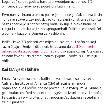
Logar već se pet godina bave proizvodnjom uz pomoć 3D
printera, a odnedavno su počeli printati i hranu.
Prvo nabave hranu u obliku paste (primjerice grašak, mrkva ili sir)
i onda ju stave u tzv. potiskivač koji su sami konstruirali i koji tu
pastu potiskuje u printer. Stroj onda ispisuje slojeve hrane na
tanjur i to u obliku koji smo isprogramirali. Prilično smo uspješni
u tome – kazao je Domen za Fashion.hr.
Ističe i kako 3D printeri već mijenjaju svijet, ali i način na koji
razmišljaju inženjeri i dizajneri. Smatramo da će
3D printeri
uskoro postati uobičajeno pomagalo
u svačijoj kuhinji. Olakšavat
će nam život i učiniti hranu zanimljivijom – složni su u studiju
Ahlik.
Kad CIA vježba kuhare
I najveća svjetska imena kullinarstva prihvatili su novitete.
Culinary Institute of America (CIA) utjecajna američka
organizacija još prošle godine pokrenula je kolegij iz 3D kuhanja,
gdje budući chefovi na printerima vježbaju izradu peciva i kolača,
te osmislila i prvi profesionalni program/aplikaciju s receptima
za 3D printere.