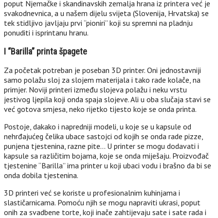
poput Njemačke i skandinavskih zemalja hrana iz printera već je
svakodnevnica, a u našem dijelu svijeta (Slovenija, Hrvatska) se
tek stidljivo javljaju prvi “pioniri” koji su spremni na pladnju
ponuditi i isprintanu hranu.
I “Barilla” printa špagete
Za početak potreban je poseban 3D printer. Oni jednostavniji
samo polažu sloj za slojem materijala i tako rade kolače, na
primjer. Noviji printeri između slojeva polažu i neku vrstu
jestivog ljepila koji onda spaja slojeve. Ali u oba slučaja stavi se
već gotova smjesa, neko rijetko tijesto koje se onda printa.
Postoje, dakako i napredniji modeli, u koje se u kapsule od
nehrđajućeg čelika ubace sastojci od kojih se onda rade pizze,
punjena tjestenina, razne pite… U printer se mogu dodavati i
kapsule sa različitim bojama, koje se onda miješaju. Proizvođač
tjestenine “Barilla” ima printer u koji ubaci vodu i brašno da bi se
onda dobila tjestenina.
3D printeri već se koriste u profesionalnim kuhinjama i
slastičarnicama. Pomoću njih se mogu napraviti ukrasi, poput
onih za svadbene torte, koji inače zahtijevaju sate i sate rada i