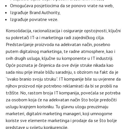
Omogućava posjetiocima da se ponovo vrate na web,
Izgrađuje Brand Authority,
Izgrađuje povratne veze.
Konsolidacija, racionalizacija i osiguranje opstojnosti, ključni
su pokretači IT-a i marketinga radi zajedničkog cilja.
Predstavljanje proizvoda na adekvatan način, posebno
putem digitalnog marketinga, te radne atmosphere, kao i
svih drugih usluga, ključne su komponente u IT industriji.
Opće poznata je činjenica da ove dvije struke nikada kao
sada nisu prije imale bližu saradnju, s obzirom na fakt da je
“svako branio svoju struku”. IT kompanije bile su uvjerene da
njihov proizvod nije potrebno reklamirati da bi se probili na
tržište. No, rastom broja IT kompanija, povećala se potreba
za osobom koja će na adekvatan način što bolje predočiti
uslugu krajnjem korisniku. Tu glavnu ulogu preuzimaju
marketeri, digitalni marketing manageri, koji umnogome
koriste sve elemente marketinga i prodaje da se što bolje
predstave u svijetu konkurencije.