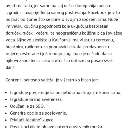
uvjetima rada, jer samo na taj način i kompanija radi na
izgradnji i unaprijeđenju samog poslovanja. Facebook je vrlo
poznat po tome što se brine o svojim zaposlenicima. Nude
im veliku količinu pogodnosti koje uključuju besplatan
doručak, ručak i večeru, te neograničenu količinu pića i svježeg
voća. Njihovo sjedište u Kaliforniji ima vlastitu teretanu,
brijačnicu, radionicu za popravak bicikala, prodavaonicu
odjeće, restorane i još mnogo toga pa nije ni čudo da su
njihovi zaposlenici tako sretni što dolaze na posao svaki
dan!
Content, odnosno sadržaj je višestruko bitan jer:
Izgrađuje povjerenje sa posjetiocima i krajnjim korisnicima,
Izgrađuje Brand awereness,
Odličan je za SEO,
Generira opcije za poslovanje,
Privlači “idealne” kupce,
Posjetioci dijele objave putem društvenih mreža,