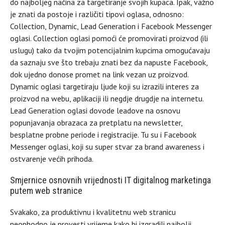
do najboljeg načina za targetiranje svojih kupaca. Ipak, važno
je znati da postoje i različiti tipovi oglasa, odnosno:
Collection, Dynamic, Lead Generation i Facebook Messenger
oglasi. Collection oglasi pomoći će promovirati proizvod (ili
uslugu) tako da tvojim potencijalnim kupcima omogućavaju
da saznaju sve što trebaju znati bez da napuste Facebook,
dok ujedno donose promet na link vezan uz proizvod.
Dynamic oglasi targetiraju ljude koji su izrazili interes za
proizvod na webu, aplikaciji ili negdje drugdje na internetu.
Lead Generation oglasi dovode leadove na osnovu
popunjavanja obrazaca za pretplatu na newsletter,
besplatne probne periode i registracije. Tu su i Facebook
Messenger oglasi, koji su super stvar za brand awareness i
ostvarenje većih prihoda.
Smjernice osnovnih vrijednosti IT digitalnog marketinga
putem web stranice
Svakako, za produktivnu i kvalitetnu web stranicu
neophodno je provesti vrijeme kako bi izgradili najbolji