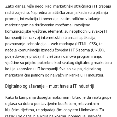
Zato danas, više nego ikad, marketinški stručnjaci i IT trebaju
raditi zajedno. Napredna analitička znanja kada su u pitanju
promet, interakcija i konverzije, zatim odlično vladanje
marketingom na društvenim mrežama i razvijene
komunikacijske vještine, elementi su neophodni u svakoj IT
kompaniji. Jer razvoj internetskih stranica i aplikacija,
poznavanje tehnologija – web markupa (HTML, CSS), te
načela komunikacije između čovjeka i IT Sistema (UI/UX),
posjedovanje prodajnih vještina i osnova programiranja,
vještine su prijeko potrebne kod svakog digitalnog marketera
koji je zaposlen u IT kompaniji. Sve to skupa, digitalnog
marketera čini jednom od najvažnijih karika u IT industriji.
Digitalno oglašavanje – must have u IT industriji
Kako bi kampanja dosegla maksimum, bitno je da imati grupe
oglasa sa dobro postavljenim budžetom, relevantnim
ključnim riječima, te pripadajućim copyjem i linkovima. Za
razliku od ostalih aukcija na kojima „pobjeđuje“ najveća