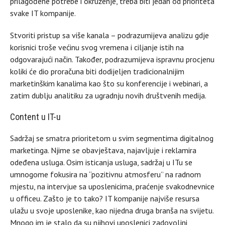
prilagođene potrebe i okruženje, treba biti jedan od prioriteta
svake IT kompanije.
Stvoriti pristup sa više kanala – podrazumijeva analizu gdje
korisnici troše većinu svog vremena i ciljanje istih na
odgovarajući način. Također, podrazumijeva ispravnu procjenu
koliki će dio proračuna biti dodijeljen tradicionalnijim
marketinškim kanalima kao što su konferencije i webinari, a
zatim dublju analitiku za ugradnju novih društvenih medija.
Content u IT-u
Sadržaj se smatra prioritetom u svim segmentima digitalnog
marketinga. Njime se obavještava, najavljuje i reklamira
odeđena usluga. Osim isticanja usluga, sadržaj u ITu se
umnogome fokusira na “pozitivnu atmosferu” na radnom
mjestu, na intervjue sa uposlenicima, praćenje svakodnevnice
u officeu. Zašto je to tako? IT kompanije najviše resursa
ulažu u svoje uposlenike, kao nijedna druga branša na svijetu.
Mnogo im je stalo da su njihovi uposlenici zadovoljni