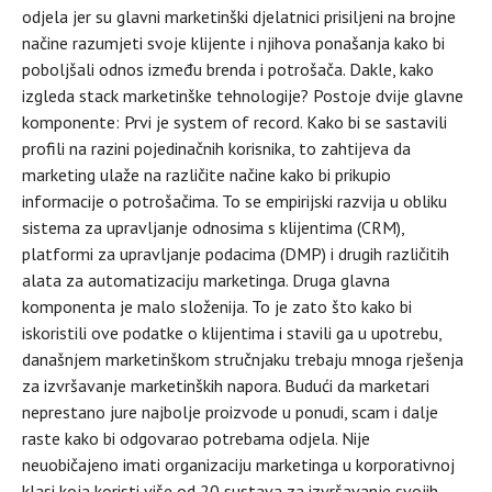
odjela jer su glavni marketinški djelatnici prisiljeni na brojne
načine razumjeti svoje klijente i njihova ponašanja kako bi
poboljšali odnos između brenda i potrošača. Dakle, kako
izgleda stack marketinške tehnologije? Postoje dvije glavne
komponente: Prvi je system of record. Kako bi se sastavili
profili na razini pojedinačnih korisnika, to zahtijeva da
marketing ulaže na različite načine kako bi prikupio
informacije o potrošačima. To se empirijski razvija u obliku
sistema za upravljanje odnosima s klijentima (CRM),
platformi za upravljanje podacima (DMP) i drugih različitih
alata za automatizaciju marketinga. Druga glavna
komponenta je malo složenija. To je zato što kako bi
iskoristili ove podatke o klijentima i stavili ga u upotrebu,
današnjem marketinškom stručnjaku trebaju mnoga rješenja
za izvršavanje marketinških napora. Budući da marketari
neprestano jure najbolje proizvode u ponudi, scam i dalje
raste kako bi odgovarao potrebama odjela. Nije
neuobičajeno imati organizaciju marketinga u korporativnoj
klasi koja koristi više od 20 sustava za izvršavanje svojih