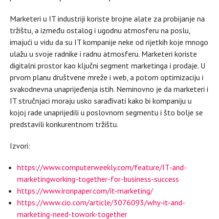
Marketeri u IT industriji koriste brojne alate za probijanje na
tržištu, a između ostalog i ugodnu atmosferu na poslu,
imajući u vidu da su IT kompanije neke od rijetkih koje mnogo
ulažu u svoje radnike i radnu atmosferu. Marketeri koriste
digitalni prostor kao ključni segment marketinga i prodaje. U
prvom planu društvene mreže i web, a potom optimizaciju i
svakodnevna unaprijeđenja istih. Neminovno je da marketeri i
IT stručnjaci moraju usko sarađivati kako bi kompaniju u
kojoj rade unaprijedili u poslovnom segmentu i što bolje se
predstavili konkurentnom tržištu.
Izvori:
https://www.computerweekly.com/feature/IT-and-
marketingworking-together-for-business-success
https://www.ironpaper.com/it-marketing/
https://www.cio.com/article/3076093/why-it-and-
marketing-need-towork-together