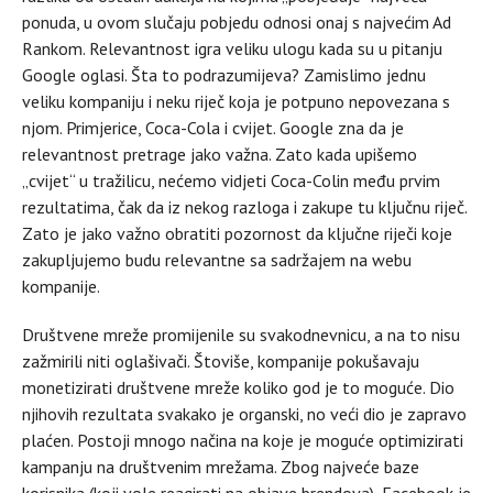
ponuda, u ovom slučaju pobjedu odnosi onaj s najvećim Ad
Rankom. Relevantnost igra veliku ulogu kada su u pitanju
Google oglasi. Šta to podrazumijeva? Zamislimo jednu
veliku kompaniju i neku riječ koja je potpuno nepovezana s
njom. Primjerice, Coca-Cola i cvijet. Google zna da je
relevantnost pretrage jako važna. Zato kada upišemo
„cvijet“ u tražilicu, nećemo vidjeti Coca-Colin među prvim
rezultatima, čak da iz nekog razloga i zakupe tu ključnu riječ.
Zato je jako važno obratiti pozornost da ključne riječi koje
zakupljujemo budu relevantne sa sadržajem na webu
kompanije.
Društvene mreže promijenile su svakodnevnicu, a na to nisu
zažmirili niti oglašivači. Štoviše, kompanije pokušavaju
monetizirati društvene mreže koliko god je to moguće. Dio
njihovih rezultata svakako je organski, no veći dio je zapravo
plaćen. Postoji mnogo načina na koje je moguće optimizirati
kampanju na društvenim mrežama. Zbog najveće baze
korisnika (koji vole reagirati na objave brendova), Facebook je