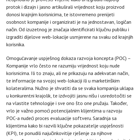
protok i dizajn i jasno artikulirali vrijednost koju proizvod
donosi krajnjim korisnicima, te istovremeno prenijeti
osobnost kompanije i organizirati je na jednostavan, logičan
način. Od izuzetnog je značaja identificirati ključnu publiku i
izgraditi dijelove web-lokacije usmjerene na svaku od krajnjih
korisnika.
Omogućavanje uspješnog dokaza razvoja koncepta (POC) –
Kompanije vrlo često ne razumiju vrijednost koju nude
korisnicima. Ili to znaju, ali ne prikazuju na adekvatan način,
te informacije na svojoj web-lokaciji ili u marketinškim
kolateralima. Nužno je shvatiti da se svaka kompanija uklapa
u konkurentni krajolik, te izdvojiti jasnu nišu i usredotočiti se
na vlastite tehnologije i sve ono što one pružaju. Također,
vrlo je važno pomoći potencijalnim klijentima u razvoju
POC-a nudeći proces evaluacije softveru. Saradnja sa
klijentima kako bi razvili ključne pokazatelje uspješnosti
(KPI), te ponudili najučinkovitije rješenje za njihove