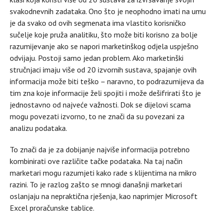
svakodnevnih zadataka. Ono što je neophodno imati na umu
je da svako od ovih segmenata ima vlastito korisničko
sučelje koje pruža analitiku, što može biti korisno za bolje
razumijevanje ako se napori marketinškog odjela uspješno
odvijaju. Postoji samo jedan problem. Ako marketinški
stručnjaci imaju više od 20 izvornih sustava, spajanje ovih
informacija može biti teško – naravno, to podrazumijeva da
tim zna koje informacije želi spojiti i može dešifrirati što je
jednostavno od najveće važnosti. Dok se dijelovi scama
mogu povezati izvorno, to ne znači da su povezani za
analizu podataka.
To znači da je za dobijanje najviše informacija potrebno
kombinirati ove različite tačke podataka. Na taj način
marketari mogu razumjeti kako rade s klijentima na mikro
razini. To je razlog zašto se mnogi današnji marketari
oslanjaju na nepraktična rješenja, kao naprimjer Microsoft
Excel proračunske tablice.