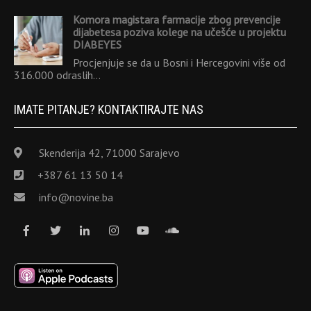
Komora magistara farmacije zbog prevencije
dijabetesa poziva kolege na učešće u projektu
DIABEYES
Procjenjuje se da u Bosni i Hercegovini više od
316.000 odraslih…
IMATE PITANJE? KONTAKTIRAJTE NAS
Skenderija 42, 71000 Sarajevo
+387 61 13 50 14
info@novine.ba