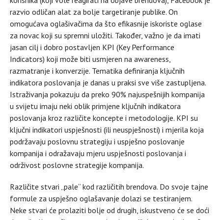
razvio odličan alat za bolje targetiranje publike. On
omogućava oglašivačima da što efikasnije iskoriste oglase
za novac koji su spremni uložiti. Također, važno je da imati
jasan cilj i dobro postavljen KPI (Key Performance
Indicators) koji može biti usmjeren na awareness,
razmatranje i konverzije. Tematika definiranja ključnih
indikatora poslovanja je danas u praksi sve više zastupljena.
Istraživanja pokazuju da preko 90% najuspešnijih kompanija
u svijetu imaju neki oblik primjene ključnih indikatora
poslovanja kroz različite koncepte i metodologije. KPI su
ključni indikatori uspješnosti (ili neuspješnosti) i mjerila koja
podržavaju poslovnu strategiju i uspješno poslovanje
kompanija i odražavaju mjeru uspješnosti poslovanja i
održivost poslovne strategije kompanija.
Različite stvari „pale“ kod različitih brendova. Do svoje tajne
formule za uspješno oglašavanje dolazi se testiranjem.
Neke stvari će prolaziti bolje od drugih, iskustveno će se doći