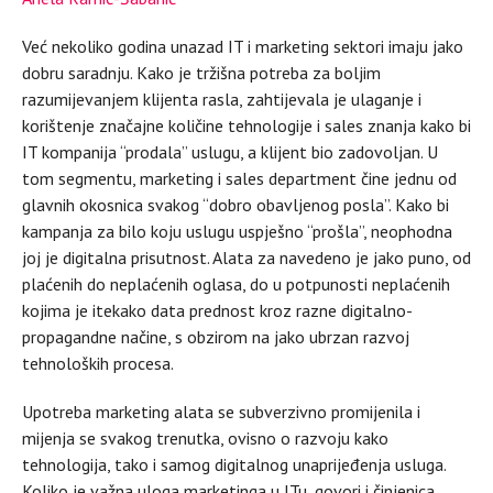
Već nekoliko godina unazad IT i marketing sektori imaju jako
dobru saradnju. Kako je tržišna potreba za boljim
razumijevanjem klijenta rasla, zahtijevala je ulaganje i
korištenje značajne količine tehnologije i sales znanja kako bi
IT kompanija “prodala” uslugu, a klijent bio zadovoljan. U
tom segmentu, marketing i sales department čine jednu od
glavnih okosnica svakog “dobro obavljenog posla”. Kako bi
kampanja za bilo koju uslugu uspješno “prošla”, neophodna
joj je digitalna prisutnost. Alata za navedeno je jako puno, od
plaćenih do neplaćenih oglasa, do u potpunosti neplaćenih
kojima je itekako data prednost kroz razne digitalno-
propagandne načine, s obzirom na jako ubrzan razvoj
tehnoloških procesa.
Upotreba marketing alata se subverzivno promijenila i
mijenja se svakog trenutka, ovisno o razvoju kako
tehnologija, tako i samog digitalnog unaprijeđenja usluga.
Koliko je važna uloga marketinga u ITu, govori i činjenica