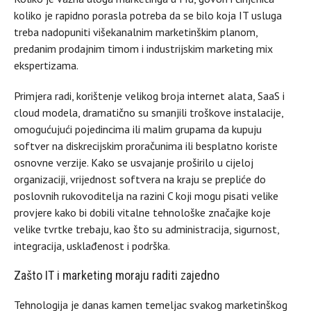
koliko je rapidno porasla potreba da se bilo koja IT usluga
treba nadopuniti višekanalnim marketinškim planom,
predanim prodajnim timom i industrijskim marketing mix
ekspertizama.
Primjera radi, korištenje velikog broja internet alata, SaaS i
cloud modela, dramatično su smanjili troškove instalacije,
omogućujući pojedincima ili malim grupama da kupuju
softver na diskrecijskim proračunima ili besplatno koriste
osnovne verzije. Kako se usvajanje proširilo u cijeloj
organizaciji, vrijednost softvera na kraju se prepliće do
poslovnih rukovoditelja na razini C koji mogu pisati velike
provjere kako bi dobili vitalne tehnološke značajke koje
velike tvrtke trebaju, kao što su administracija, sigurnost,
integracija, usklađenost i podrška.
Zašto IT i marketing moraju raditi zajedno
Tehnologija je danas kamen temeljac svakog marketinškog