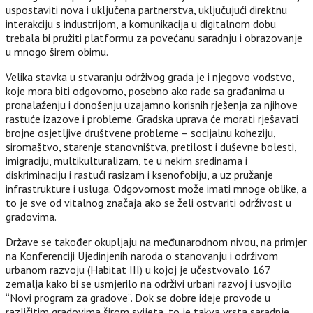
uspostaviti nova i uključena partnerstva, uključujući direktnu
interakciju s industrijom, a komunikacija u digitalnom dobu
trebala bi pružiti platformu za povećanu saradnju i obrazovanje
u mnogo širem obimu.
Velika stavka u stvaranju održivog grada je i njegovo vodstvo,
koje mora biti odgovorno, posebno ako rade sa građanima u
pronalaženju i donošenju uzajamno korisnih rješenja za njihove
rastuće izazove i probleme. Gradska uprava će morati rješavati
brojne osjetljive društvene probleme – socijalnu koheziju,
siromaštvo, starenje stanovništva, pretilost i duševne bolesti,
imigraciju, multikulturalizam, te u nekim sredinama i
diskriminaciju i rastući rasizam i ksenofobiju, a uz pružanje
infrastrukture i usluga. Odgovornost može imati mnoge oblike, a
to je sve od vitalnog značaja ako se želi ostvariti održivost u
gradovima.
Države se također okupljaju na međunarodnom nivou, na primjer
na Konferenciji Ujedinjenih naroda o stanovanju i održivom
urbanom razvoju (Habitat III) u kojoj je učestvovalo 167
zemalja kako bi se usmjerilo na održivi urbani razvoj i usvojilo
“Novi program za gradove”. Dok se dobre ideje provode u
različitim gradovima širom svijeta, to je takva vrsta saradnje