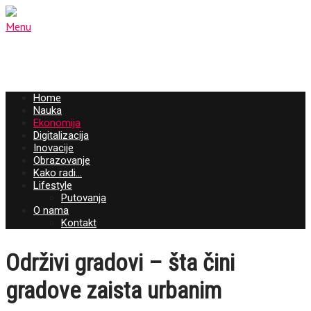
Menu
Home
Nauka
Ekonomija
Digitalizacija
Inovacije
Obrazovanje
Kako radi…
Lifestyle
Putovanja
O nama
Kontakt
Održivi gradovi – šta čini
gradove zaista urbanim