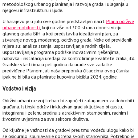
metodološkog urbanog planiranja i razvoja grada i ulaganja u
njegovu infrastrukturu i ljude.
U Sarajevu je u julu ove godine predstavljen nacrt
Plana održive
urbane mobilnosti
, koji na više od 300 strana donosi viziju
glavnog grada BiH, a koji predstavlja idealizirani plan, za
stvaranje novog, modernog, održivog grada. Neke od previđenih
mjera su: analiza stanja, uspostavljanje radnih tijela,
uspostavljanja programa podrške inovativnim rješenjima,
nabavka i instalacija uređaja za kontroliranje kvalitete zraka, itd.
Gradske vlasti imaju pet godina da urade sve zadatke
predviđene Planom, ali naša preporuka čitaocima ovog članka
ipak ne bi bila da planirate kupovinu bicikla 2024. godine.
Vodstvo i vizija
Održivi urbani razvoj trebao bi započeti zalaganjem za dobrobiti
građana. Istinski održiv i inkluzivan grad uključivao bi gustu,
integriranu i zelenu sredinu s atraktivnim stambenim, radnim i
životnim uvjetima za sve sektore društva.
Od ključne je važnosti da gradovi preuzmu vodeću ulogu kako bi
se osiguralo ispunjavanje potreba svojih stanovnika. Potrebno je