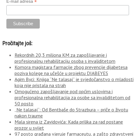
*
E-mail adresa
Pročitajte još:
Rekordnih 20,3 miliona KM za zapošljavanje i
profesionalnu rehabilitaciju osoba s invaliditetom
Komora magistara farmacije zbog prevencije dijabetesa
poziva kolege na učešće u projektu DIABEYES
Agim Byci: Knjiga “Ne talasaj” je svjedočanstvo o mladosti
koja nije pristala na strah
Omogućeno zapošljavanje pod općim uslovima i
profesionalna rehabilitacija za osobe sa invaliditetom od
50 posto
„Ne talasaj“: Od Bentbaše do Strazbura – priče o životu
nakon traume
Mala sirena iz Zavidovića: Kada prilika za rad postane
prozor u svijet
97 posto građana vjeruje farmaceutu, a zašto zdravstveni