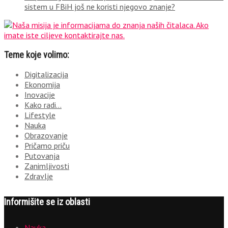
sistem u FBiH još ne koristi njegovo znanje?
Teme koje volimo:
Digitalizacija
Ekonomija
Inovacije
Kako radi…
Lifestyle
Nauka
Obrazovanje
Pričamo priču
Putovanja
Zanimljivosti
Zdravlje
Informišite se iz oblasti
Nauka