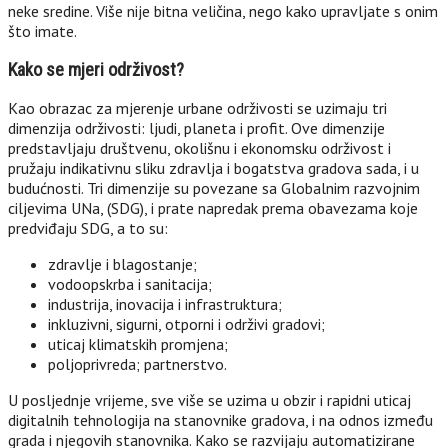
neke sredine. Više nije bitna veličina, nego kako upravljate s onim
što imate.
Kako se mjeri održivost?
Kao obrazac za mjerenje urbane održivosti se uzimaju tri
dimenzija održivosti: ljudi, planeta i profit. Ove dimenzije
predstavljaju društvenu, okolišnu i ekonomsku održivost i
pružaju indikativnu sliku zdravlja i bogatstva gradova sada, i u
budućnosti. Tri dimenzije su povezane sa Globalnim razvojnim
ciljevima UNa, (SDG), i prate napredak prema obavezama koje
predviđaju SDG, a to su:
zdravlje i blagostanje;
vodoopskrba i sanitacija;
industrija, inovacija i infrastruktura;
inkluzivni, sigurni, otporni i održivi gradovi;
uticaj klimatskih promjena;
poljoprivreda; partnerstvo.
U posljednje vrijeme, sve više se uzima u obzir i rapidni uticaj
digitalnih tehnologija na stanovnike gradova, i na odnos između
grada i njegovih stanovnika. Kako se razvijaju automatizirane