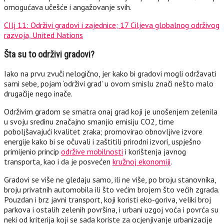
omogućava učešće i angažovanje svih.
CIlj 11: Održivi gradovi i zajednice; 17 Ciljeva globalnog održivog
razvoja, United Nations
Šta su to održivi gradovi?
Iako na prvu zvuči nelogično, jer kako bi gradovi mogli održavati
sami sebe, pojam ‘održivi grad’ u ovom smislu znači nešto malo
drugačije nego inače.
Održivim gradom se smatra onaj grad koji je unošenjem zelenila
u svoju sredinu značajno smanjio emisiju CO2, time
poboljšavajući kvalitet zraka; promovirao obnovljive izvore
energije kako bi se očuvali i zaštitili prirodni izvori, uspješno
primijenio princip
održive mobilnosti
i korištenja javnog
transporta, kao i da je posvećen
kružnoj ekonomiji
.
Gradovi se više ne gledaju samo, ili ne više, po broju stanovnika,
broju privatnih automobila ili što većim brojem što većih zgrada.
Pouzdan i brz javni transport, koji koristi eko-goriva, veliki broj
parkova i ostalih zelenih površina, i urbani uzgoj voća i povrća su
neki od kriterija koji se sada koriste za ocjenjivanje urbanizacije