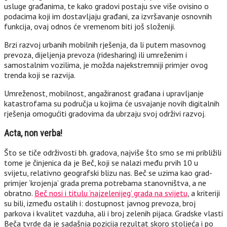
usluge građanima, te kako gradovi postaju sve više ovisino o
podacima koji im dostavljaju građani, za izvršavanje osnovnih
funkcija, ovaj odnos će vremenom biti još složeniji.
Brzi razvoj urbanih mobilnih rješenja, da li putem masovnog
prevoza, dijeljenja prevoza (ridesharing) ili umreženim i
samostalnim vozilima, je možda najekstremniji primjer ovog
trenda koji se razvija.
Umreženost, mobilnost, angažiranost građana i upravljanje
katastrofama su područja u kojima će usvajanje novih digitalnih
rješenja omogućiti gradovima da ubrzaju svoj održivi razvoj.
Acta, non verba!
Što se tiče održivosti bh. gradova, najviše što smo se mi približili
tome je činjenica da je Beč, koji se nalazi među prvih 10 u
svijetu, relativno geografski blizu nas. Beč se uzima kao grad-
primjer ‘krojenja’ grada prema potrebama stanovništva, a ne
obratno.
Beč nosi i titulu ‘najzelenijeg’ grada na svijetu
, a kriteriji
su bili, između ostalih i: dostupnost javnog prevoza, broj
parkova i kvalitet vazduha, ali i broj zelenih pijaca. Gradske vlasti
Beča tvrde da je sadašnja pozicija rezultat skoro stoljeća i po