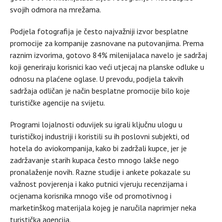
svojih odmora na mrežama.
Podjela fotografija je često najvažniji izvor besplatne
promocije za kompanije zasnovane na putovanjima. Prema
raznim izvorima, gotovo 84% milenijalaca navelo je sadržaj
koji generiraju korisnici kao veći utjecaj na planske odluke u
odnosu na plaćene oglase. U prevodu, podjela takvih
sadržaja odličan je način besplatne promocije bilo koje
turističke agencije na svijetu.
Programi lojalnosti oduvijek su igrali ključnu ulogu u
turističkoj industriji i koristili su ih poslovni subjekti, od
hotela do aviokompanija, kako bi zadržali kupce, jer je
zadržavanje starih kupaca često mnogo lakše nego
pronalaženje novih. Razne studije i ankete pokazale su
važnost povjerenja i kako putnici vjeruju recenzijama i
ocjenama korisnika mnogo više od promotivnog i
marketinškog materijala kojeg je naručila naprimjer neka
turistička agencija.