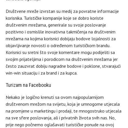
Društvene mreže izvrstan su medij za povratne informacije
korisnika. Turističke kompanije koje se dobro koriste
društvenim mrežama, generirale su svoje poslovanje
pozitivno i osmislile inovativna takmičenja na društvenim
mrežama na kojima korisnici dobijaju bodove lojalnosti za
objavljivanje novosti o određenom turističkom brandu.
Korisnici su sretni što svoje komentare mogu podijeliti sa
svojim prijateljima i porodicom na društvenim mrežama jer
često zauzvrat dobiju nagradne bodove i poklone, stvarajući
win-win situaciju i za brand i za kupca.
Turizam na Facebooku
Nekako je logično krenuti sa ovom najpopularnijom
društvenom mrežom na svijetu, koja je umnogome utjecala
na promjene u marketingu i prodaji, te mnogostruko utjecala
na sve sfere poslovanja, ali i privatnih života svih nas. No,
prije nego počnemo oglašavati turističke ponude na ovoj