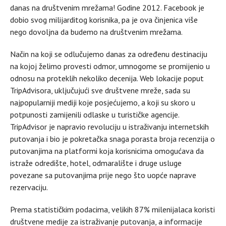
danas na društvenim mrežama! Godine 2012. Facebook je
dobio svog milijarditog korisnika, pa je ova činjenica više
nego dovoljna da budemo na društvenim mrežama.
Način na koji se odlučujemo danas za određenu destinaciju
na kojoj želimo provesti odmor, umnogome se promijenio u
odnosu na proteklih nekoliko decenija. Web lokacije poput
TripAdvisora, uključujući sve društvene mreže, sada su
najpopularniji mediji koje posjećujemo, a koji su skoro u
potpunosti zamijenili odlaske u turističke agencije.
TripAdvisor je napravio revoluciju u istraživanju internetskih
putovanja i bio je pokretačka snaga porasta broja recenzija o
putovanjima na platformi koja korisnicima omogućava da
istraže odredište, hotel, odmaralište i druge usluge
povezane sa putovanjima prije nego što uopće naprave
rezervaciju.
Prema statističkim podacima, velikih 87% milenijalaca koristi
društvene medije za istraživanje putovanja, a informacije