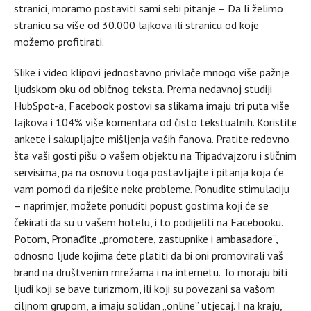
stranici, moramo postaviti sami sebi pitanje – Da li želimo
stranicu sa više od 30.000 lajkova ili stranicu od koje
možemo profitirati.
Slike i video klipovi jednostavno privlače mnogo više pažnje
ljudskom oku od običnog teksta. Prema nedavnoj studiji
HubSpot-a, Facebook postovi sa slikama imaju tri puta više
lajkova i 104% više komentara od čisto tekstualnih. Koristite
ankete i sakupljajte mišljenja vaših fanova. Pratite redovno
šta vaši gosti pišu o vašem objektu na Tripadvajzoru i sličnim
servisima, pa na osnovu toga postavljajte i pitanja koja će
vam pomoći da riješite neke probleme. Ponudite stimulaciju
– naprimjer, možete ponuditi popust gostima koji će se
čekirati da su u vašem hotelu, i to podijeliti na Facebooku.
Potom, Pronađite „promotere, zastupnike i ambasadore”,
odnosno ljude kojima ćete platiti da bi oni promovirali vaš
brand na društvenim mrežama i na internetu. To moraju biti
ljudi koji se bave turizmom, ili koji su povezani sa vašom
ciljnom grupom, a imaju solidan „online” utjecaj. I na kraju,