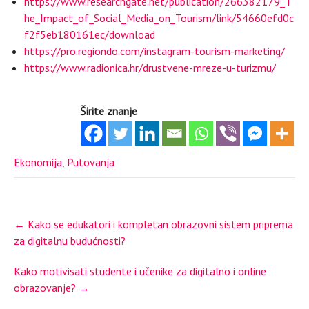
https://www.researchgate.net/publication/266382179_T
he_Impact_of_Social_Media_on_Tourism/link/54660efd0c
f2f5eb180161ec/download
https://pro.regiondo.com/instagram-tourism-marketing/
https://www.radionica.hr/drustvene-mreze-u-turizmu/
Širite znanje
Ekonomija
,
Putovanja
Post
←
Kako se edukatori i kompletan obrazovni sistem priprema
navigation
za digitalnu budućnosti?
Kako motivisati studente i učenike za digitalno i online
obrazovanje?
→