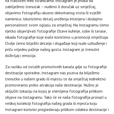
na vlastitim web stranicama. Instagram je prilika da
zabilježimo trenutak – nudimo li doručak uz smještaj,
objavimo fotografiju ukusno dekoriranog stola ili svježih
namirnica. Iskoristimo detalj uređenja interijera i dodajmo
personalnost svom oglasu za smještaj. Na Instagramu ćemo
rijetko objavljivati fotografije čitave kuhinje, sobe ili terase,
nikada fotografije koje inače koristimo u promociji smještaja.
Ovdje ćemo bilježiti detalje i događaje koji nude uzbuđenje i
priču vrijednu pažnje našeg gosta. Instagram je trenutni
doživljaj i emocija.
Za razliku od ostalih promotivnih kanala gdje su fotografije
destinacije sporedne, Instagram nas poziva da bilježimo
trenutke u našem gradu ili mjestu te da smještaj indirektno
promoviramo preko atrakcija naše destinacije. Nužno je
uključiti lokaciju na kojoj je snimljena fotografija prilikom
objave na Instagramu. Tako će se naša fotografija pronaći u
velikoj kolekciji fotografija našeg grada ili mjesta koju
Instagram korisnici pregledavaju prilikom odabira destinacije i