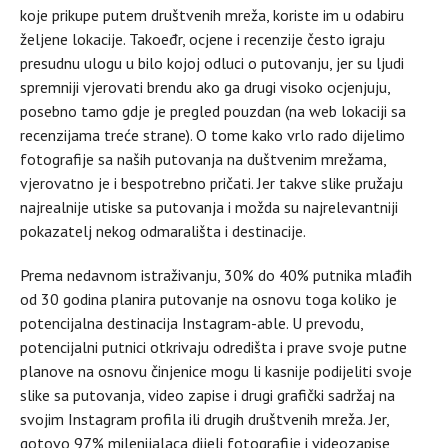
koje prikupe putem društvenih mreža, koriste im u odabiru
željene lokacije. Takoeđr, ocjene i recenzije često igraju
presudnu ulogu u bilo kojoj odluci o putovanju, jer su ljudi
spremniji vjerovati brendu ako ga drugi visoko ocjenjuju,
posebno tamo gdje je pregled pouzdan (na web lokaciji sa
recenzijama treće strane). O tome kako vrlo rado dijelimo
fotografije sa naših putovanja na duštvenim mrežama,
vjerovatno je i bespotrebno pričati. Jer takve slike pružaju
najrealnije utiske sa putovanja i možda su najrelevantniji
pokazatelj nekog odmarališta i destinacije.
Prema nedavnom istraživanju, 30% do 40% putnika mlađih
od 30 godina planira putovanje na osnovu toga koliko je
potencijalna destinacija Instagram-able. U prevodu,
potencijalni putnici otkrivaju odredišta i prave svoje putne
planove na osnovu činjenice mogu li kasnije podijeliti svoje
slike sa putovanja, video zapise i drugi grafički sadržaj na
svojim Instagram profila ili drugih društvenih mreža. Jer,
gotovo 97% milenijalaca dijeli fotografije i videozapise