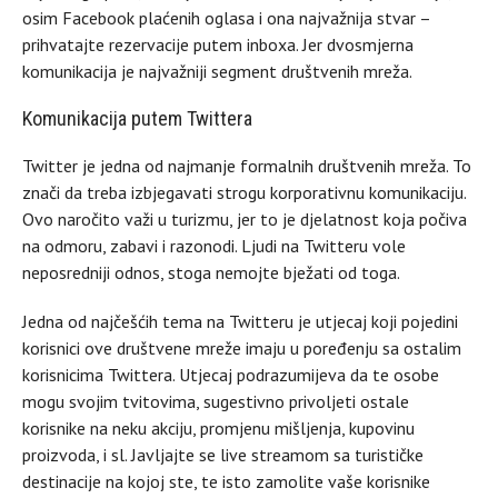
osim Facebook plaćenih oglasa i ona najvažnija stvar –
prihvatajte rezervacije putem inboxa. Jer dvosmjerna
komunikacija je najvažniji segment društvenih mreža.
Komunikacija putem Twittera
Twitter je jedna od najmanje formalnih društvenih mreža. To
znači da treba izbjegavati strogu korporativnu komunikaciju.
Ovo naročito važi u turizmu, jer to je djelatnost koja počiva
na odmoru, zabavi i razonodi. Ljudi na Twitteru vole
neposredniji odnos, stoga nemojte bježati od toga.
Jedna od najčešćih tema na Twitteru je utjecaj koji pojedini
korisnici ove društvene mreže imaju u poređenju sa ostalim
korisnicima Twittera. Utjecaj podrazumijeva da te osobe
mogu svojim tvitovima, sugestivno privoljeti ostale
korisnike na neku akciju, promjenu mišljenja, kupovinu
proizvoda, i sl. Javljajte se live streamom sa turističke
destinacije na kojoj ste, te isto zamolite vaše korisnike