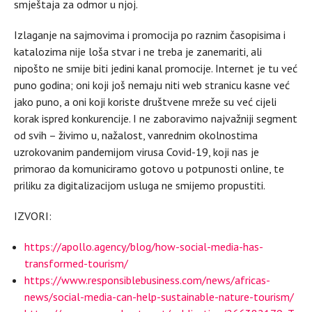
smještaja za odmor u njoj.
Izlaganje na sajmovima i promocija po raznim časopisima i
katalozima nije loša stvar i ne treba je zanemariti, ali
nipošto ne smije biti jedini kanal promocije. Internet je tu već
puno godina; oni koji još nemaju niti web stranicu kasne već
jako puno, a oni koji koriste društvene mreže su već cijeli
korak ispred konkurencije. I ne zaboravimo najvažniji segment
od svih – živimo u, nažalost, vanrednim okolnostima
uzrokovanim pandemijom virusa Covid-19, koji nas je
primorao da komuniciramo gotovo u potpunosti online, te
priliku za digitalizacijom usluga ne smijemo propustiti.
IZVORI:
https://apollo.agency/blog/how-social-media-has-
transformed-tourism/
https://www.responsiblebusiness.com/news/africas-
news/social-media-can-help-sustainable-nature-tourism/