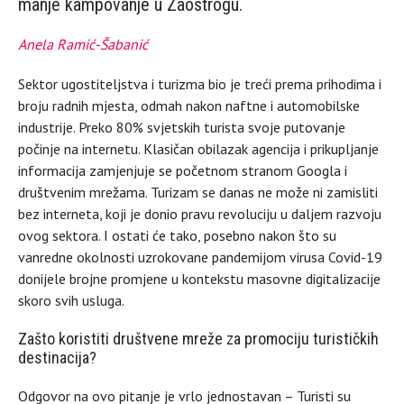
manje kampovanje u Zaostrogu.
Anela Ramić-Šabanić
Sektor ugostiteljstva i turizma bio je treći prema prihodima i
broju radnih mjesta, odmah nakon naftne i automobilske
industrije. Preko 80% svjetskih turista svoje putovanje
počinje na internetu. Klasičan obilazak agencija i prikupljanje
informacija zamjenjuje se početnom stranom Googla i
društvenim mrežama. Turizam se danas ne može ni zamisliti
bez interneta, koji je donio pravu revoluciju u daljem razvoju
ovog sektora. I ostati će tako, posebno nakon što su
vanredne okolnosti uzrokovane pandemijom virusa Covid-19
donijele brojne promjene u kontekstu masovne digitalizacije
skoro svih usluga.
Zašto koristiti društvene mreže za promociju turističkih
destinacija?
Odgovor na ovo pitanje je vrlo jednostavan – Turisti su