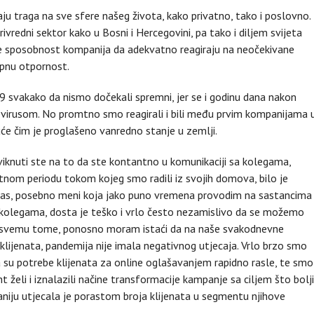
ju traga na sve sfere našeg života, kako privatno, tako i poslovno.
redni sektor kako u Bosni i Hercegovini, pa tako i diljem svijeta
ti će sposobnost kompanija da adekvatno reagiraju na neočekivane
upnu otpornost.
svakako da nismo dočekali spremni, jer se i godinu dana nakon
virusom. No promtno smo reagirali i bili među prvim kompanijama 
 kuće čim je proglašeno vanredno stanje u zemlji.
aviknuti ste na to da ste kontantno u komunikaciji sa kolegama,
tnom periodu tokom kojeg smo radili iz svojih domova, bilo je
d nas, posebno meni koja jako puno vremena provodim na sastancima
a kolegama, dosta je teško i vrlo često nezamislivo da se možemo
atoč svemu tome, ponosno moram istaći da na naše svakodnevne
klijenata, pandemija nije imala negativnog utjecaja. Vrlo brzo smo
da su potrebe klijenata za online oglašavanjem rapidno rasle, te smo
t želi i iznalazili načine transformacije kampanje sa ciljem što bolj
niju utjecala je porastom broja klijenata u segmentu njihove