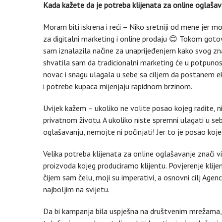
Kada kažete da je potreba klijenata za online oglaša
Moram biti iskrena i reći – Niko sretniji od mene jer mo
za digitalni marketing i online prodaju 😊 Tokom goto
sam iznalazila načine za unaprijeđenjem kako svog znan
shvatila sam da tradicionalni marketing će u potpunos
novac i snagu ulagala u sebe sa ciljem da postanem ek
i potrebe kupaca mijenjaju rapidnom brzinom.
Uvijek kažem – ukoliko ne volite posao kojeg radite, n
privatnom životu. A ukoliko niste spremni ulagati u se
oglašavanju, nemojte ni počinjati! Jer to je posao koje
Velika potreba klijenata za online oglašavanje znači vi
proizvoda kojeg produciramo klijentu. Povjerenje klij
čijem sam čelu, moji su imperativi, a osnovni cilj Age
najboljim na svijetu.
Da bi kampanja bila uspješna na društvenim mrežama, 