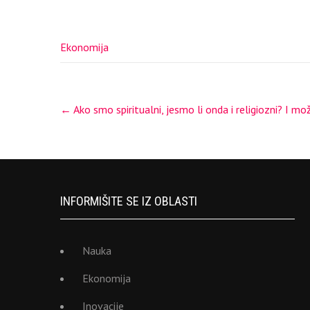
Ekonomija
Post
←
Ako smo spiritualni, jesmo li onda i religiozni? I mo
navigation
INFORMIŠITE SE IZ OBLASTI
Nauka
Ekonomija
Inovacije