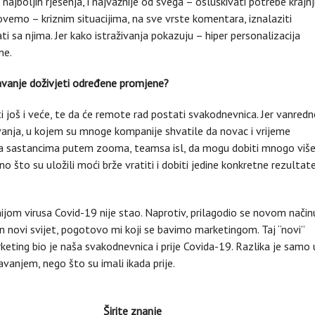
najboljih rješenja, i najvažnije od svega – osluškivati potrebe krajnj
zovemo – kriznim situacijima, na sve vrste komentara, iznalaziti
ti sa njima. Jer kako istraživanja pokazuju – hiper personalizacija
ne.
avanje doživjeti određene promjene?
 još i veće, te da će remote rad postati svakodnevnica. Jer vanredn
vanja, u kojem su mnoge kompanije shvatile da novac i vrijeme
a sastancima putem zooma, teamsa isl, da mogu dobiti mnogo viš
o što su uložili moći brže vratiti i dobiti jedine konkretne rezultat
ijom virusa Covid-19 nije stao. Naprotiv, prilagodio se novom način
an novi svijet, pogotovo mi koji se bavimo marketingom. Taj “novi”
marketing bio je naša svakodnevnica i prije Covida-19. Razlika je samo 
avanjem, nego što su imali ikada prije.
Širite znanje