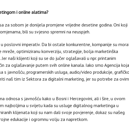
ketingom i online alatima?
a za sobom je donijela promjene vrijedne desetine godina. Oni koji
a promjenama, bili su svjesno spremni na neuspjeh.
e u poslovni imperativ. Da bi ostale konkurentne, kompanije su mora
ne mreže, optimiziranu konverziju, strategije, bolja marketinška
Jer naši klijenti koji su se do jučer oglašavali u npr. printanim
način za oglašavanje putem svih online kanala. Iako smo Agencija koj
a s javnošću, programerskih usluga, audio/video produkcije, grafičk
iriti naš tim iz Sektora za digitalni marketing, jer su potrebe za ovim
na odnosa s javnošću kako u Bosni i Hercegovini, ali i šire, u ovom
im najboljima u svijetu kada su usluge digitalnog marketinga u
iranih klijenata koji su nam dali svoje povjerenje, dokaz su našeg
rojne edukacije i ogromnu volju za napretkom.