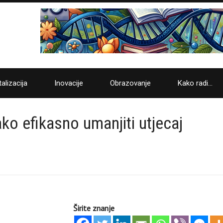
talizacija
Inovacije
Obrazovanje
Kako radi…
ko efikasno umanjiti utjecaj
Širite znanje