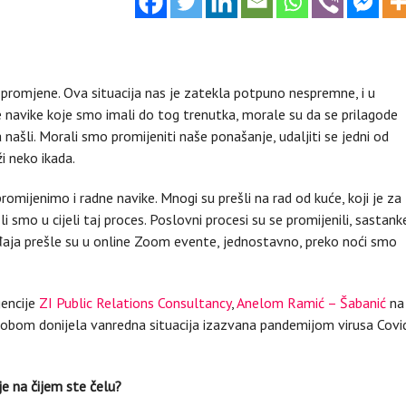
romjene. Ova situacija nas je zatekla potpuno nespremne, i u
 navike koje smo imali do tog trenutka, morale su da se prilagode
a našli. Morali smo promijeniti naše ponašanje, udaljiti se jedni od
i neko ikada.
omijenimo i radne navike. Mnogi su prešli na rad od kuće, koji je za
li smo u cijeli taj proces. Poslovni procesi su se promijenili, sastank
gađaja prešle su u online Zoom evente, jednostavno, preko noći smo
encije
ZI Public Relations Consultancy
,
Anelom Ramić – Šabanić
na
sobom donijela vanredna situacija izazvana pandemijom virusa Covi
e na čijem ste čelu?