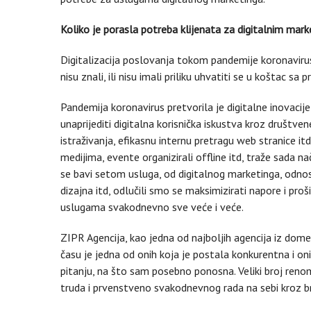
Koliko je porasla potreba klijenata za digitalnim mar
Digitalizacija poslovanja tokom pandemije koronavirus
nisu znali, ili nisu imali priliku uhvatiti se u koštac s
Pandemija koronavirus pretvorila je digitalne inovacij
unaprijediti digitalna korisnička iskustva kroz društve
istraživanja, efikasnu internu pretragu web stranice itd. 
medijima, evente organizirali offline itd, traže sada 
se bavi setom usluga, od digitalnog marketinga, odnos
dizajna itd, odlučili smo se maksimizirati napore i proš
uslugama svakodnevno sve veće i veće.
ZIPR Agencija, kao jedna od najboljih agencija iz dome
času je jedna od onih koja je postala konkurentna i on
pitanju, na što sam posebno ponosna. Veliki broj renom
truda i prvenstveno svakodnevnog rada na sebi kroz b