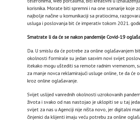
telefonima, web portalima, biti kreativni u iznalaženju 
korisnika. Morate biti spremni i na one scenarije koje 
najbolje načine u komunikaciji sa pratiocima, razgovara
usluga i poslovanja bit će imperativ tokom 2021. godi
Smatrate li da će se nakon pandemije Covid-19 oglaš
Da. U smislu da će potrebe za online oglašavanjem biti
okolnosti formirale su jedan sasvim novi svijet poslo
itekako mogu uštediti sa remote radnim vremenom, s
za manje novca reklamirajući usluge online, te da će on
kroz online oglašavanje.
Svijet uslijed vanrednih okolnosti uzrokovanih pandem
života i svako od nas nastojao je uklopiti se u taj jed
svijet za nas u Agenciji nije ništa novo, jer digitalni 
činjenici da klijenti imaju veću potrebu za online oglaš