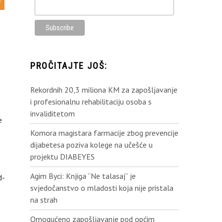
PROČITAJTE JOŠ:
Rekordnih 20,3 miliona KM za zapošljavanje
i profesionalnu rehabilitaciju osoba s
invaliditetom
e
Komora magistara farmacije zbog prevencije
dijabetesa poziva kolege na učešće u
projektu DIABEYES
Agim Byci: Knjiga “Ne talasaj” je
d-
svjedočanstvo o mladosti koja nije pristala
na strah
Omogućeno zapošljavanje pod općim