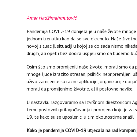
Amar Hadžimahmutović
Pandemija COVID-19 donijela je u naše živote mnoge p
jednom trenutku kao da se sve okrenulo. Naše životne
novoj situaciji, situaciji u kojoj se do sada nismo nikad
drugih, ali opet i bez dodira uspjeli smo da budemo bliž
Osim što smo promijenili naše živote, morali smo da pr
mnoge ljude izrazito stresan, psihički nepripremljeni uš
uživo zamijenile su razne aplikacije, organizacije do
morali da promijenimo životne, al ii poslovne navike.
U nastavku razgovaramo sa Izvršnom direktoricom Ag
temu poslovnih prilagođavanja i promjena koje je za 
19, te kako su se uposlenici u tim okolnostima snašli.
Kako je pandemija COVID-19 utjecala na rad kompanij