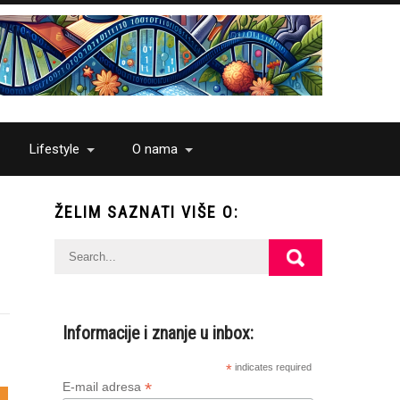
Lifestyle
O nama
ŽELIM SAZNATI VIŠE O:
Informacije i znanje u inbox:
*
indicates required
*
E-mail adresa