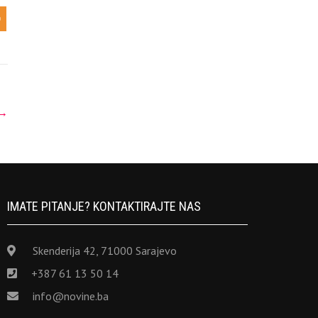
→
IMATE PITANJE? KONTAKTIRAJTE NAS
Skenderija 42, 71000 Sarajevo
+387 61 13 50 14
info@novine.ba