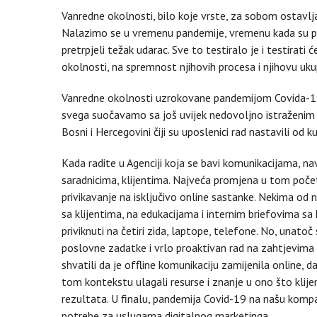
Vanredne okolnosti, bilo koje vrste, za sobom ostavlja
Nalazimo se u vremenu pandemije, vremenu kada su priv
pretrpjeli težak udarac. Sve to testiralo je i testira
okolnosti, na spremnost njihovih procesa i njihovu uk
Vanredne okolnosti uzrokovane pandemijom Covida-19 
svega suočavamo sa još uvijek nedovoljno istraženim 
Bosni i Hercegovini čiji su uposlenici rad nastavili od
Kada radite u Agenciji koja se bavi komunikacijama, n
saradnicima, klijentima. Najveća promjena u tom poče
privikavanje na isključivo online sastanke. Nekima o
sa klijentima, na edukacijama i internim briefovima s
priviknuti na četiri zida, laptope, telefone. No, un
poslovne zadatke i vrlo proaktivan rad na zahtjevima 
shvatili da je offline komunikaciju zamijenila online, 
tom kontekstu ulagali resurse i znanje u ono što klijen
rezultata. U finalu, pandemija Covid-19 na našu kompa
potrebe za uslugama digitalnog marketinga.