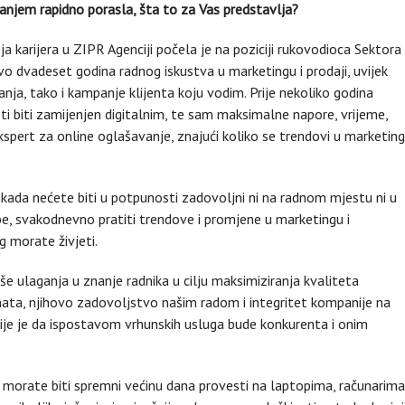
vanjem rapidno porasla, šta to za Vas predstavlja?
ja karijera u ZIPR Agenciji počela je na poziciji rukovodioca Sektora
vo dvadeset godina radnog iskustva u marketingu i prodaji, uvijek
ja, tako i kampanje klijenta koju vodim. Prije nekoliko godina
ti biti zamijenjen digitalnim, te sam maksimalne napore, vrijeme,
spert za online oglašavanje, znajući koliko se trendovi u marketin
ikada nećete biti u potpunosti zadovoljni ni na radnom mjestu ni u
be, svakodnevno pratiti trendove i promjene u marketingu i
g morate živjeti.
še ulaganja u znanje radnika u cilju maksimiziranja kvaliteta
enata, njihovo zadovoljstvo našim radom i integritet kompanije na
ncije je da ispostavom vrhunskih usluga bude konkurenta i onim
morate biti spremni većinu dana provesti na laptopima, računarima