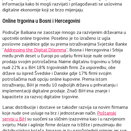
informacija kako bi mogli razvijati i prilagođavati se uslovima
digitalne ekonomije koji se brzo mijenjaju.
Online trgovina u Bosni i Hercegovini
Područje Balkana ne zaostaje mnogo za razvijenim državama u
upotrebi online trgovine. Posebno je to izraženo iz ugla
poslovne zajednice gdje su prema istraživanjima Svjetske Banke
“
Addressing the Digital Dilemma
”, Bosna i Hercegovina i Srbija
među prvih deset u Europi po udjelu firmi koje nude online
prodaju svojim potrošačima. Naime digitalnu trgovinu u Srbiji
nudi 22% a u BiH 18% trgovinskih firmi. Za usporedbu, obe
države su ispred Švedske i Danske gdje 17% firmi svojim
potrošačima nudi opciju online kupovine. Prema istom
istraživanju, BiH je među 10 najboljih država u prihvatanju i
implementaciji digitalne prodaje. Znači BiH ima znanje i
kapacitete za razvoj digitalne trgovine.
Lanac distribucije i dostave se također razvija sa novim firmama
koje nude ove usluge na brz i jednostavan način.
Poštanski
servisi u BiH
su suočeni sa sličnim izazovima kao i u razvijenom
svijetu. Male i agilnije firme dolaze na tržište i preuzimaju dio
distribucijskog kolača. Amazon je tu najočigledniji primjer jer sve