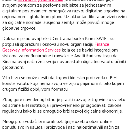
svojom ponudom za poslovne subjekte sa jednostavnim
digitalnim poslovanjem omogućava razvoj digitalne trgovine na
regionalnom i globalnom planu. Uz aktuelan liberalan vizni režim
za digitalne nomade, susjedna zemlja može privući mnoge
globalne trgovce.
Dok sam pisao ovaj tekst Centralna banka Kine i SWIFT su
potpisali sporazum i osnovali novu organizaciju
Finance
Geteway Information Services
koja ce se baviti integracijom
sistema za međunarodne transakcije. Analitičari smatraju da
Kina na ovaj način želi svoju novonastalu digitalnu valutu učiniti
globalnom.
Vrlo brzo se može desiti da trgovci kineskih proizvoda u BiH
koriste valutu koja nema svoju verziju u papirnom ili bilo kojem
drugom fizički opipljivom formatu.
Zbog gore navedenog bitno je pratiti razvoj e-trgovine u svijetu
od strane BiH institucija i pravovremeno prilagođavati zakone i
regulativu kako bi se omogućio brži razvoj digitalne ekonomije.
Mnogi proizvođači bi morali ozbiljnije uzeti u obzir online
ponudu svojih usluga i proizvoda i naći najoptimalniji način za