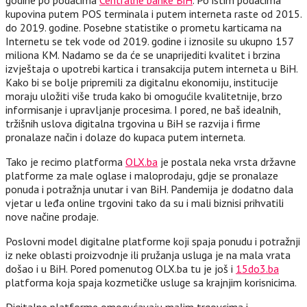
kupovina putem POS terminala i putem interneta raste od 2015.
do 2019. godine. Posebne statistike o prometu karticama na
Internetu se tek vode od 2019. godine i iznosile su ukupno 157
miliona KM. Nadamo se da će se unaprijediti kvalitet i brzina
izvještaja o upotrebi kartica i transakcija putem interneta u BiH.
Kako bi se bolje pripremili za digitalnu ekonomiju, institucije
moraju uložiti više truda kako bi omogućile kvalitetnije, brzo
informisanje i upravljanje procesima. I pored, ne baš idealnih,
tržišnih uslova digitalna trgovina u BiH se razvija i firme
pronalaze način i dolaze do kupaca putem interneta.
Tako je recimo platforma
OLX.ba
je postala neka vrsta državne
platforme za male oglase i maloprodaju, gdje se pronalaze
ponuda i potražnja unutar i van BiH. Pandemija je dodatno dala
vjetar u leđa online trgovini tako da su i mali biznisi prihvatili
nove načine prodaje.
Poslovni model digitalne platforme koji spaja ponudu i potražnji
iz neke oblasti proizvodnje ili pružanja usluga je na mala vrata
došao i u BiH. Pored pomenutog OLX.ba tu je još i
15do3.ba
platforma koja spaja kozmetičke usluge sa krajnjim korisnicima.
Digitalne platforme omogućavaju malim trgovcima i