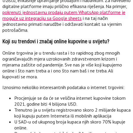
tržištu, efikasnije upravljanje prodajom i nabavkom. Za navedeno
digitalne platforme imaju prilično efikasna riješenja. Na primjer,
pokrenuti jednostavnu prodaju putem WhatsApp platforme je
moguće uz integraciju sa Google sheets
i na taj način
jednostavno primati narudžbe i održavati kontakt sa vjernim
potrošačima.
Koji su trendovi i značaj online kupovine u svijetu?
Online trgovina je u trendu rasta i to rapidnog zbog mnogih
ograničavajućih mjera uzrokovanih zdravstvenom krizom i
mjerama zaštite od pandemije. Sve nas je više koji kupujemo
online i što nam treba a i ono što nam baš i ne treba. Ali
kupovati se mora.
Iznosimo nekoliko interesantnih podataka o internet trgovini:
Procjenjuje se da će se veličina internet kupovine tokom
2021. godine biti 4 bilijona USD.
Trenutno ja u svijetu registrovano skoro 2 milijarde kupaca
koji kupuju putem Interneta ili mobilnih aplikacija
U SAD-u od ukupnog broja kupaca njih skoro 70% kupuje
online.