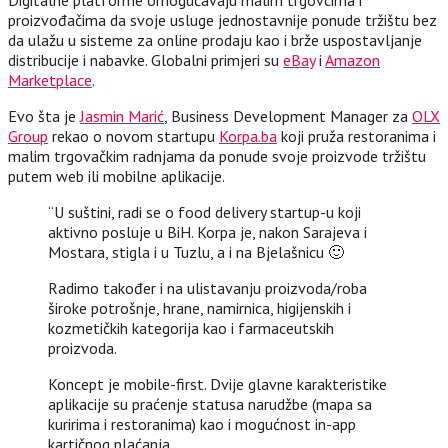
proizvođačima da svoje usluge jednostavnije ponude tržištu bez
da ulažu u sisteme za online prodaju kao i brže uspostavljanje
distribucije i nabavke. Globalni primjeri su
eBay
i
Amazon
Marketplace
.
Evo šta je
Jasmin Marić
, Business Development Manager za
OLX
Group
rekao o novom startupu
Korpa.ba
koji pruža restoranima i
malim trgovačkim radnjama da ponude svoje proizvode tržištu
putem web ili mobilne aplikacije.
“U suštini, radi se o food delivery startup-u koji
aktivno posluje u BiH. Korpa je, nakon Sarajeva i
Mostara, stigla i u Tuzlu, a i na Bjelašnicu 🙂
Radimo također i na ulistavanju proizvoda/roba
široke potrošnje, hrane, namirnica, higijenskih i
kozmetičkih kategorija kao i farmaceutskih
proizvoda.
Koncept je mobile-first. Dvije glavne karakteristike
aplikacije su praćenje statusa narudžbe (mapa sa
kuririma i restoranima) kao i mogućnost in-app
kartičnog plaćanja.