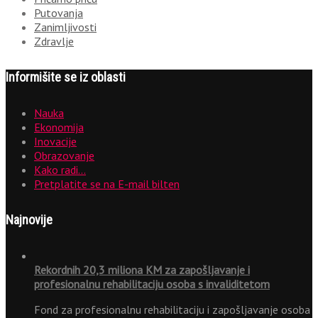
Putovanja
Zanimljivosti
Zdravlje
Informišite se iz oblasti
Nauka
Ekonomija
Inovacije
Obrazovanje
Kako radi…
Pretplatite se na E-mail bilten
Najnovije
Rekordnih 20,3 miliona KM za zapošljavanje i
profesionalnu rehabilitaciju osoba s invaliditetom
Fond za profesionalnu rehabilitaciju i zapošljavanje osoba