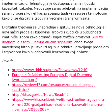
implementaciju. Tehnologija je dostupna, znanje i ljudski
kapaciteti također. Nedostaje samo adekvatnija implementacija
samih procesa koji efikasno spajaju ljudske resurse i tehnologiju
kako bi se digitalna trgovina većinski i transformisala.
Digitalna trgovina se unapređuje i ispituju se nove tehnologije i
novi načini prodaje i kupovine. Trgovci i kupci će u budućnosti
imati više izbora kako pronaći i kupiti traženi proizvod.
Bilo to
dodirom, glasom ili nekim drugim signalom
. Zbog svega
navedenog bitno je usvojiti agilnije tehnike upravljanje prodajom
i trgovinom kako bi odgovorili izazovima koji dolaze.
Izvori:
https://www.cbbh.ba/press/ShowNews/1240
Europe 4.0: Addressing Europe’s Digital Dilemma
(worldbank.org)
https://review42.com/resources/online-shopping-
statistics/
http://bhas.gov.ba/News/Read/42
https://www.klix.ba/biznis/veliki-rast-online-trgovine-u-
bih-u-2020-gradjani-kao-nikad-prije-kupovali-hranu-na-
internetu/201030054