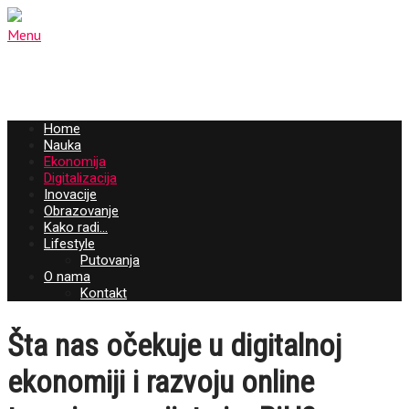
Menu
Home
Nauka
Ekonomija
Digitalizacija
Inovacije
Obrazovanje
Kako radi…
Lifestyle
Putovanja
O nama
Kontakt
Šta nas očekuje u digitalnoj
ekonomiji i razvoju online