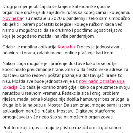
Drugi primjer je običaj da se krajem kalendarske godine
organizuje druženje ili zajednički ručak sa kolegicama i kolegama.
Novine.ba
< su nastale u 2020 u pandemiji i želio sam simbolično
obilježiti i barem počastiti kolegice i kolege ručkom kada već
nismo u mogućnosti da se družimo i podržimo ugostiteljstvo
koje je pogođeno možda i najviše pandemijom.
Odabir je mobilna aplikacija
Korpa.ba
. Proces je jednostavan,
odabir restorana, odabir hrane i online plaćanje karticom.
Nakon toga moguće je i praćenje dostave kako bi se bolje
koordiniralo preuzimanje hrane. Znamo da često neke adrese za
dostavu samo redovni poštar poznaje a dostavljači hrane to
nisu. Možda sve bude jednostavnije uz
novi način označavanja
lokacija
. Do tada je korisno znati gdje i kako da preuzmete svoju
narudžbu u realnom vremenu. Redakcija sita i drugi problem
riješen, mada jedna kolegica nije dobila hamburger bez priloga, a
druga je bila na putu u Mostar. Da sam znao, mogao sam i istom
aplikacijom naručiti ručak u Mostaru. Digitalne platforme
omogućavaju više nego što se mi možemo organizovati.
Problem koji trgovci imaju je pristup različitom ili globalnom