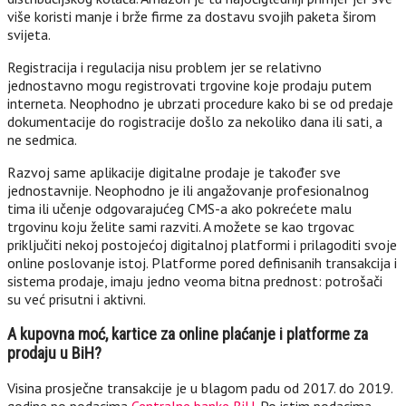
više koristi manje i brže firme za dostavu svojih paketa širom
svijeta.
Registracija i regulacija nisu problem jer se relativno
jednostavno mogu registrovati trgovine koje prodaju putem
interneta. Neophodno je ubrzati procedure kako bi se od predaje
dokumentacije do rogistracije došlo za nekoliko dana ili sati, a
ne sedmica.
Razvoj same aplikacije digitalne prodaje je također sve
jednostavnije. Neophodno je ili angažovanje profesionalnog
tima ili učenje odgovarajućeg CMS-a ako pokrećete malu
trgovinu koju želite sami razviti. A možete se kao trgovac
priključiti nekoj postojećoj digitalnoj platformi i prilagoditi svoje
online poslovanje istoj. Platforme pored definisanih transakcija i
sistema prodaje, imaju jedno veoma bitna prednost: potrošači
su već prisutni i aktivni.
A kupovna moć, kartice za online plaćanje i platforme za
prodaju u BiH?
Visina prosječne transakcije je u blagom padu od 2017. do 2019.
godine po podacima
Centralne banke BiH
. Po istim podacima