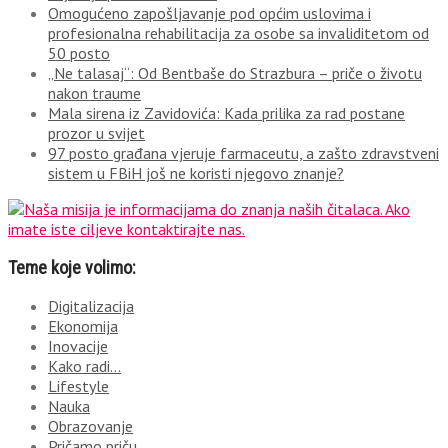
Omogućeno zapošljavanje pod općim uslovima i
profesionalna rehabilitacija za osobe sa invaliditetom od
50 posto
„Ne talasaj“: Od Bentbaše do Strazbura – priče o životu
nakon traume
Mala sirena iz Zavidovića: Kada prilika za rad postane
prozor u svijet
97 posto građana vjeruje farmaceutu, a zašto zdravstveni
sistem u FBiH još ne koristi njegovo znanje?
Teme koje volimo:
Digitalizacija
Ekonomija
Inovacije
Kako radi…
Lifestyle
Nauka
Obrazovanje
Pričamo priču