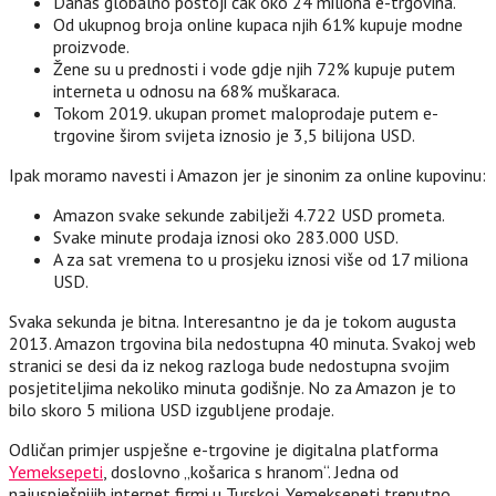
Danas globalno postoji čak oko 24 miliona e-trgovina.
Od ukupnog broja online kupaca njih 61% kupuje modne
proizvode.
Žene su u prednosti i vode gdje njih 72% kupuje putem
interneta u odnosu na 68% muškaraca.
Tokom 2019. ukupan promet maloprodaje putem e-
trgovine širom svijeta iznosio je 3,5 bilijona USD.
Ipak moramo navesti i Amazon jer je sinonim za online kupovinu:
Amazon svake sekunde zabilježi 4.722 USD prometa.
Svake minute prodaja iznosi oko 283.000 USD.
A za sat vremena to u prosjeku iznosi više od 17 miliona
USD.
Svaka sekunda je bitna. Interesantno je da je tokom augusta
2013. Amazon trgovina bila nedostupna 40 minuta. Svakoj web
stranici se desi da iz nekog razloga bude nedostupna svojim
posjetiteljima nekoliko minuta godišnje. No za Amazon je to
bilo skoro 5 miliona USD izgubljene prodaje.
Odličan primjer uspješne e-trgovine je digitalna platforma
Yemeksepeti
, doslovno „košarica s hranom“. Jedna od
najuspješnijih internet firmi u Turskoj. Yemeksepeti trenutno