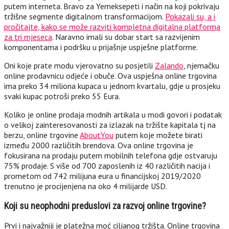
putem interneta. Bravo za Yemeksepeti i način na koji pokrivaju
tržišne segmente digitalnom transformacijom.
Pokazali su, a i
pročitajte, kako se može razviti kompletna digitalna platforma
za tri mjeseca
. Naravno imali su dobar start sa razvijenim
komponentama i podršku u prijašnje uspješne platforme.
Oni koje prate modu vjerovatno su posjetili
Zalando
, njemačku
online prodavnicu odjeće i obuče. Ova uspješna online trgovina
ima preko 34 miliona kupaca u jednom kvartalu, gdje u prosjeku
svaki kupac potroši preko 55 Eura.
Koliko je online prodaja modnih artikala u modi govori i podatak
o velikoj zainteresovanosti za izlazak na tržište kapitala tj na
berzu, online trgovine
AboutYou
putem koje možete birati
između 2000 različitih brendova. Ova online trgovina je
fokusirana na prodaju putem mobilnih telefona gdje ostvaruju
75% prodaje. S više od 700 zaposlenih iz 40 različitih nacija i
prometom od 742 milijuna eura u financijskoj 2019/2020
trenutno je procijenjena na oko 4 milijarde USD.
Koji su neophodni preduslovi za razvoj online trgovine?
Prvi i najvažniji je platežna moć ciljanog tržišta. Online trgovina