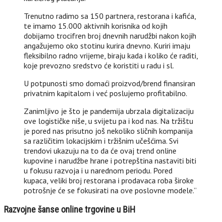
Trenutno radimo sa 150 partnera, restorana i kafića,
te imamo 15.000 aktivnih korisnika od kojih
dobijamo trocifren broj dnevnih narudžbi nakon kojih
angažujemo oko stotinu kurira dnevno. Kuriri imaju
fleksibilno radno vrijeme, biraju kada i koliko će raditi,
koje prevozno sredstvo će koristiti u radu i sl.
U potpunosti smo domaći proizvod/brend finansiran
privatnim kapitalom i već poslujemo profitabilno.
Zanimljivo je što je pandemija ubrzala digitalizaciju
ove logističke niše, u svijetu pa i kod nas. Na tržištu
je pored nas prisutno još nekoliko sličnih kompanija
sa različitim lokacijskim i tržišnim učešćima. Svi
trendovi ukazuju na to da će ovaj trend online
kupovine i narudžbe hrane i potrepština nastaviti biti
u fokusu razvoja i u narednom periodu. Pored
kupaca, veliki broj restorana i prodavaca roba široke
potrošnje će se fokusirati na ove poslovne modele.”
Razvojne šanse online trgovine u BiH