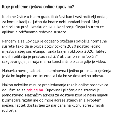
Koje probleme rješava online kupovina?
Kada ne živite u istom gradu ili državi kao i vaši roditelji onda je
za komunikaciju ključno da imate neki uhodani kanal. Moji
roditelji su prošli kratku obuku u korištenju Skypa i putem te
aplikacije održavamo redovne susrete.
Pandemija sa Covid19 je dodatno otežala i odložila normalne
susrete tako da je Skype poziv tokom 2020 postao jedino
mjesto našeg susretanja. I onda krajem oktobra 2020. Tablet
mojih roditelja je prestao raditi. Vratili smo se na “obični”
razgovor gdje je moja mama konstantno pitala gdje je video.
Nabavka novog tableta je neminovna i jedino preostalo rješenja
je da im kupim putem interneta i da im se dostavi na adresu.
Nakon nekoliko minuta pregledavanja raznih online prodavnica
odlučim se za
tableti.ba
. Kupovina i plaćanje na stranici je
jednostavno. Naznačim adresu za dostavu koja je nekih hiljadu
kilometara razdaljine od moje adrese stanovanja. Problem
riješen. Tablet dostavljen za par dana na kućnu adresu mojih
roditelja.