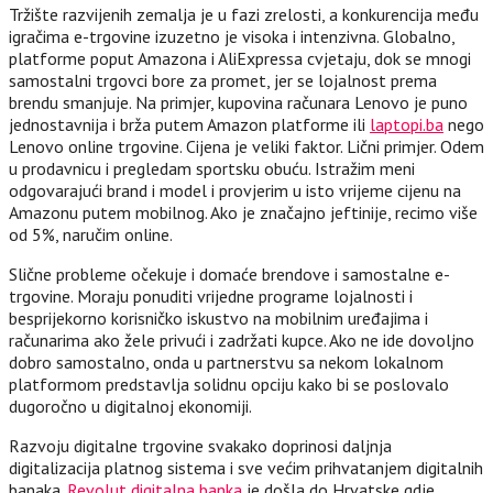
Tržište razvijenih zemalja je u fazi zrelosti, a konkurencija među
igračima e-trgovine izuzetno je visoka i intenzivna. Globalno,
platforme poput Amazona i AliExpressa cvjetaju, dok se mnogi
samostalni trgovci bore za promet, jer se lojalnost prema
brendu smanjuje. Na primjer, kupovina računara Lenovo je puno
jednostavnija i brža putem Amazon platforme ili
laptopi.ba
nego
Lenovo online trgovine. Cijena je veliki faktor. Lični primjer. Odem
u prodavnicu i pregledam sportsku obuću. Istražim meni
odgovarajući brand i model i provjerim u isto vrijeme cijenu na
Amazonu putem mobilnog. Ako je značajno jeftinije, recimo više
od 5%, naručim online.
Slične probleme očekuje i domaće brendove i samostalne e-
trgovine. Moraju ponuditi vrijedne programe lojalnosti i
besprijekorno korisničko iskustvo na mobilnim uređajima i
računarima ako žele privući i zadržati kupce. Ako ne ide dovoljno
dobro samostalno, onda u partnerstvu sa nekom lokalnom
platformom predstavlja solidnu opciju kako bi se poslovalo
dugoročno u digitalnoj ekonomiji.
Razvoju digitalne trgovine svakako doprinosi daljnja
digitalizacija platnog sistema i sve većim prihvatanjem digitalnih
banaka.
Revolut digitalna banka
je došla do Hrvatske gdje