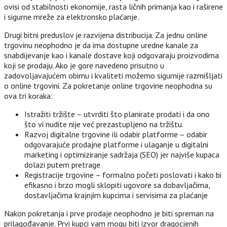
ovisi od stabilnosti ekonomije, rasta ličnih primanja kao i raširene
i sigurne mreže za elektronsko plaćanje.
Drugi bitni preduslov je razvijena distribucija. Za jednu online
trgovinu neophodno je da ima dostupne uredne kanale za
snabdijevanje kao i kanale dostave koji odgovaraju proizvodima
koji se prodaju. Ako je gore navedeno prisutno u
zadovoljavajućem obimu i kvaliteti možemo sigurnije razmišljati
o online trgovini. Za pokretanje online trgovine neophodna su
ova tri koraka:
Istražiti tržište – utvrditi što planirate prodati i da ono
što vi nudite nije već prezastupljeno na tržištu.
Razvoj digitalne trgovine ili odabir platforme – odabir
odgovarajuće prodajne platforme i ulaganje u digitalni
marketing i optimiziranje sadržaja (SEO) jer najviše kupaca
dolazi putem pretrage
Registracije trgovine – formalno početi poslovati i kako bi
efikasno i brzo mogli sklopiti ugovore sa dobavljačima,
dostavljačima krajnjim kupcima i servisima za plaćanje
Nakon pokretanja i prve prodaje neophodno je biti spreman na
prilagođavanje. Prvi kupci vam mogu biti izvor dragocjenih