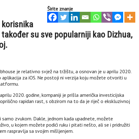
Širite znanje
 korisnika
također su sve popularniji kao Dizhua,
oj.
bhouse je relativno svjež na tržištu, a osnovan je u aprilu 2020.
plikacija za iOS. Ne postoji ni verzija koju možete otvoriti u
platformu.
prilu 2020. godine, kompaniji je prišla američka investicijska
prilično rapidan rast, s obzirom na to da je riječ o ekskluzivnoj
ezani samo zvukom. Dakle, jednom kada upadnete, možete
vo, u kojem možete podići ruku i pitati nešto, ali se i pridružiti
em raspravlja sa svojim mišljenjem.