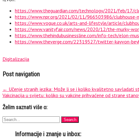
https://www.theguardian.com/technology/2021/feb/17/clu
https://www.npr.org/2021/02/11/966503986/clubhouse-m
https://www.vogue.co.uk/arts-and-lifestyle/article/clubho
https://www.vanityfair.com/news/2020/12/the-murky-wor
https://www.thehindubusinessline.com/info-tech/elon-musk
https://www.theverge.com/22319527/twitter-kayvon-beyk
Digitalizacija
Post navigation
←
Učenje stranih jezika: Može li se i koliko kvalitetno savladati st
Vakcinacija u svijetu: koliko su vakcine prihvaćene od strane stan
Želim saznati više o:
Informacije i znanje u inbox: