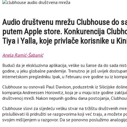
Audio društvenu mrežu Clubhouse do sad
putem Apple store. Konkurencija Clubho
Tiya i Yalla, koje privlače korisnike u Kin
Anela Ramić-Šabanić
Budući da je ekskluzivna aplikacija, velike su šanse da do sada ni
godine, u jeku globalne pandemije. Trenutno je još uvijek dostupan
internetskom pregledniku. Ipak, u februaru ove godine su iz kompan
Clubhouse su osnovali Paul Davison, poduzetnik iz Silicijske doline
kompanija Andreessen Horowitz, koja je u maju iste godine zaključil
društvenoj mreži. Nakon nepunih godinu dana postojanja, Clubhous
Clubhouse slovi za sljedeću veliku stvar na tržištu društvenih mr
prisluškivati ili pridružiti se razgovorima koji već traju, a možete
svojim mišljenjem u razgovor. Da se ponovno poslužimo analogijom