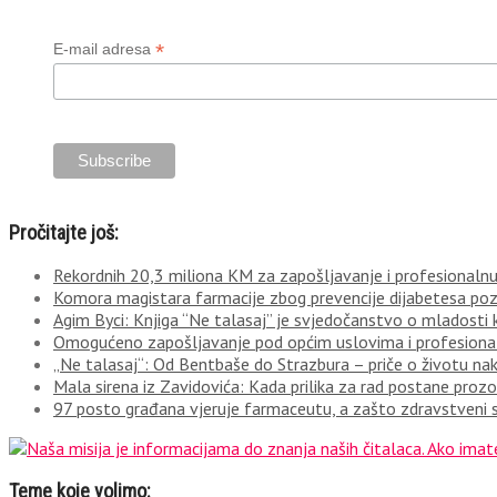
*
E-mail adresa
Pročitajte još:
Rekordnih 20,3 miliona KM za zapošljavanje i profesionalnu 
Komora magistara farmacije zbog prevencije dijabetesa po
Agim Byci: Knjiga “Ne talasaj” je svjedočanstvo o mladosti k
Omogućeno zapošljavanje pod općim uslovima i profesionaln
„Ne talasaj“: Od Bentbaše do Strazbura – priče o životu n
Mala sirena iz Zavidovića: Kada prilika za rad postane prozor
97 posto građana vjeruje farmaceutu, a zašto zdravstveni s
Teme koje volimo: