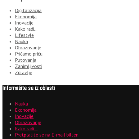
Digitalizacija
Ekonomija
Inovacije
Kako radi…
Lifestyle
Nauka
Obrazovanje
Pričamo priču
Putovanja
Zanimljivosti
Zdravlje
Informišite se iz oblasti
Nauka
Ekonomija
Inovacije
Obrazovanje
Kako radi…
Pretplatite se na E-mail bilten