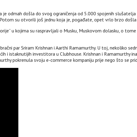
e odmah došla do svog ograničenja od 5.000 spojenih slušatelja po “
. Potom su otvorili još jednu koja je, pogađate, opet vrlo brzo došla
ostorije” u kojima su raspravljali o Musku, Muskovom dolasku, o tome
čni par Sriram Krishnan i Aarthi Ramamurthy. U toj, nekoliko sedmica 
 i istaknutijih investitora u Clubhouse. Krishnan i Ramamurthy inače 
murthy pokrenula svoju e-commerce kompaniju prije nego što se pri