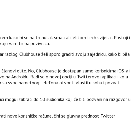
em kako bi se na trenutak smatrali “elitom tech svijeta”. Postoji i
 koju vam treba pozivnica.
ar razlog. Clubhouse želi sporo graditi svoju zajednicu, kako bi bila
li članovi elite. No, Clubhouse je dostupan samo korisnicima iOS-a i
vo na Androidu. Radi se o novoj opciji u Twitterovoj aplikaciji koja
o sa svog pametnog telefona otvoriti vlastitu sobu i pozvati
ici mogu izabrati do 10 sudionika koji će biti pozvani na razgovor u
rati nove korisničke račune, čini se glavna prednost Twitter