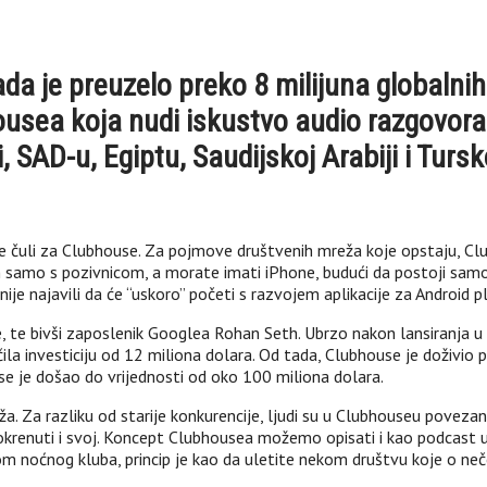
a je preuzelo preko 8 milijuna globalnih
usea koja nudi iskustvo audio razgovora 
i, SAD-u, Egiptu, Saudijskoj Arabiji i Tursk
ste čuli za Clubhouse. Za pojmove društvenih mreža koje opstaju, Clu
 samo s pozivnicom, a morate imati iPhone, budući da postoji samo a
ije najavili da će “uskoro” početi s razvojem aplikacije za Android 
, te bivši zaposlenik Googlea Rohan Seth. Ubrzo nakon lansiranja u a
a investiciju od 12 miliona dolara. Od tada, Clubhouse je doživio po
e je došao do vrijednosti od oko 100 miliona dolara.
eža. Za razliku od starije konkurencije, ljudi su u Clubhouseu pov
 pokrenuti i svoj. Koncept Clubhousea možemo opisati i kao podcast uži
 noćnog kluba, princip je kao da uletite nekom društvu koje o neč