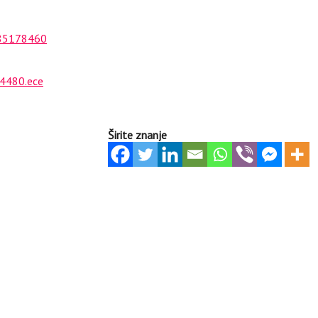
185178460
34480.ece
Širite znanje