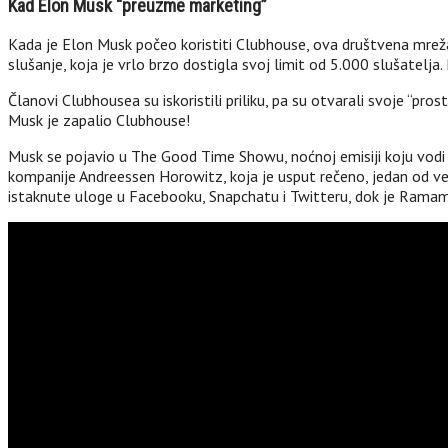
Kad Elon Musk “preuzme marketing”
Kada je Elon Musk počeo koristiti Clubhouse, ova društvena mreža j
slušanje, koja je vrlo brzo dostigla svoj limit od 5.000 slušatelja
Članovi Clubhousea su iskoristili priliku, pa su otvarali svoje “pr
Musk je zapalio Clubhouse!
Musk se pojavio u The Good Time Showu, noćnoj emisiji koju vodi bra
kompanije Andreessen Horowitz, koja je usput rečeno, jedan od većih
istaknute uloge u Facebooku, Snapchatu i Twitteru, dok je Rama