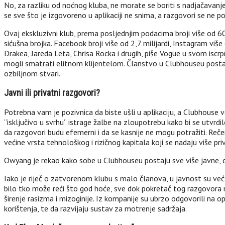
No, za razliku od noćnog kluba, ne morate se boriti s nadjačavanjem
se sve što je izgovoreno u aplikaciji ne snima, a razgovori se ne po
Ovaj ekskluzivni klub, prema posljednjim podacima broji više od 
sićušna brojka. Facebook broji više od 2,7 milijardi, Instagram vi
Drakea, Jareda Leta, Chrisa Rocka i drugih, piše Vogue u svom isc
mogli smatrati elitnom klijentelom. Članstvo u Clubhouseu postalo 
ozbiljnom stvari.
Javni ili privatni razgovori?
Potrebna vam je pozivnica da biste ušli u aplikaciju, a Clubhouse
“isključivo u svrhu” istrage žalbe na zloupotrebu kako bi se utvrdilo
da razgovori budu efemerni i da se kasnije ne mogu potražiti. Rečeno j
većine vrsta tehnološkog i rizičnog kapitala koji se nadaju više pr
Owyang je rekao kako sobe u Clubhouseu postaju sve više javne, da 
Iako je riječ o zatvorenom klubu s malo članova, u javnost su već
bilo tko može reći što god hoće, sve dok pokretač tog razgovora n
širenje rasizma i mizoginije. Iz kompanije su ubrzo odgovorili na o
korištenja, te da razvijaju sustav za motrenje sadržaja.