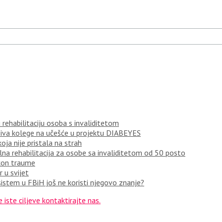
rehabilitaciju osoba s invaliditetom
ziva kolege na učešće u projektu DIABEYES
oja nije pristala na strah
a rehabilitacija za osobe sa invaliditetom od 50 posto
akon traume
 u svijet
istem u FBiH još ne koristi njegovo znanje?