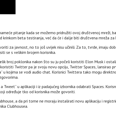
 nameće pitanje kada se možemo pridružiti ovoj društvenoj mreži, bar
d krinkom beta testiranja, već da će i dalje biti društvena mreža za
riti za javnost, no to još uvijek nisu učinili. Za to, tvrde, imaju dob
ositi se s velikim brojem korisnika.
velik broj poklonika nakon što su ju počeli koristiti Elon Musk i osta
koristiti Twitter pa je svoju novu opciju, Twitter Spaces, lansirao pr
” u kojima se vodi audio chat. Korisnici Twittera tako mogu direktn
azgovorima.
 Tweet” u aplikaciji i iz padajućeg izbornika odabrati Spaces. Korisn
i koji određuje tko od korisnika može govoriti.
ouse, a da pri tome ne moraju instalirati novu aplikaciju i registri
snika Clubhousea.