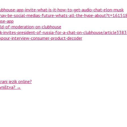
bhouse-app-invite-what-is-it-how-to-get-audio-chat-elon-musk
ay-be-social-medias-future-whats-all-the-hype-about?t=1615
use-app
ld-of-moderation-on-clubhouse
-invites-president-of-russia-for-a-chat-on-clubhouse/article338
pour-interview-consumer-product-decoder
rani jezik online?
ovništva?
→