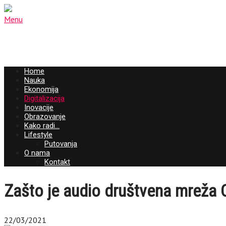
Menu
Home
Nauka
Ekonomija
Digitalizacija
Inovacije
Obrazovanje
Kako radi…
Lifestyle
Putovanja
O nama
Kontakt
Zašto je audio društvena mreža 
22/03/2021