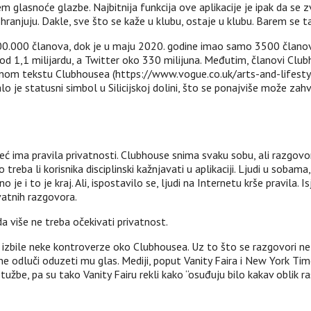
 glasnoće glazbe. Najbitnija funkcija ove aplikacije je ipak da se zvu
hranjuju. Dakle, sve što se kaže u klubu, ostaje u klubu. Barem se ta
600.000 članova, dok je u maju 2020. godine imao samo 3500 članov
še od 1,1 milijardu, a Twitter oko 330 milijuna. Međutim, članovi Cl
rpnom tekstu Clubhousea (https://www.vogue.co.uk/arts-and-lifestyl
je statusni simbol u Silicijskoj dolini, što se ponajviše može zahv
 već ima pravila privatnosti. Clubhouse snima svaku sobu, ali razgo
 treba li korisnika disciplinski kažnjavati u aplikaciji. Ljudi u sobam
e i to je kraj. Ali, ispostavilo se, ljudi na Internetu krše pravila. Isj
ivatnih razgovora.
više ne treba očekivati ​​privatnost.
 izbile neke kontroverze oko Clubhousea. Uz to što se razgovori ne 
e odluči oduzeti mu glas. Mediji, poput Vanity Faira i New York Ti
ptužbe, pa su tako Vanity Fairu rekli kako “osuđuju bilo kakav oblik