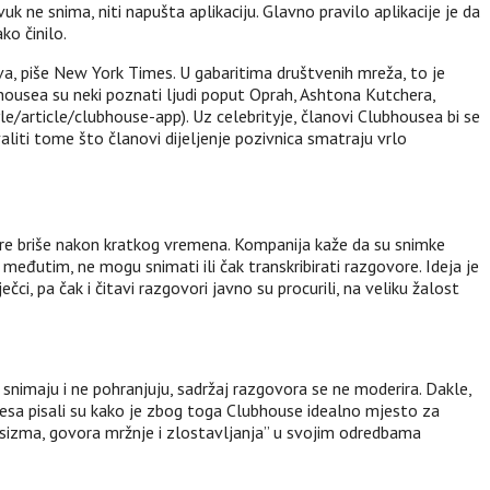
k ne snima, niti napušta aplikaciju. Glavno pravilo aplikacije je da
ko činilo.
a, piše New York Times. U gabaritima društvenih mreža, to je
ubhousea su neki poznati ljudi poput Oprah, Ashtona Kutchera,
e/article/clubhouse-app). Uz celebrityje, članovi Clubhousea bi se
aliti tome što članovi dijeljenje pozivnica smatraju vrlo
vore briše nakon kratkog vremena. Kompanija kaže da su snimke
a, međutim, ne mogu snimati ili čak transkribirati razgovore. Ideja je
ečci, pa čak i čitavi razgovori javno su procurili, na veliku žalost
snimaju i ne pohranjuju, sadržaj razgovora se ne moderira. Dakle,
mesa pisali su kako je zbog toga Clubhouse idealno mjesto za
 rasizma, govora mržnje i zlostavljanja” u svojim odredbama