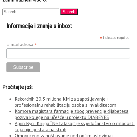
Informacije i znanje u inbox:
*
indicates required
*
E-mail adresa
Pročitajte još:
Rekordnih 20,3 miliona KM za zapošljavanje i
profesionalnu rehabilitaciju osoba s invaliditetom
Komora magistara farmacije zbog prevencije dijabetesa
poziva kolege na učešće u projektu DIABEYES
Agim Byci: Knjiga “Ne talasaj” je svjedočanstvo o mladosti
koja nije pristala na strah
Omogućeno zapošljavanje pod općim uslovima i