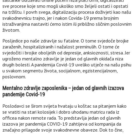
sastanke održavati online putem niza platformi, digitalizirati
sve procese koje smo mogli ukoliko smo željeli ostati i opstati
na tržištu. I povrh svega, digitalizaciju procesa doživjeti kao našu
svakodnevnicu trajno, jer i nakon Covida-19 prema brojnim
istraživanjima nastaviti ćemo istim ili približno sličnim poslovnim
životom.
Posljedice po naše zdravlje su fatalne. O tome svjedoče brojke
zaraženih, hospitaliziranih i nažalost preminulih. O tome će
svjedočiti i brojke oboljelih od depresije, anksioznosti, stresa. Jer
ugroženo mentalno zdravlje je jedan od glavnih okidača niza
drugih bolesti. A pandemija Covid-19 uveliko utječe na našu psihu
u svakom segmentu života, socijalnom, egzistencijalnom,
poslovnom.
Mentalno zdravlje zaposlenika – jedan od glavnih izazova
pandemije Covid-19
Poslodavci se širom svijeta hvataju u koštac sa pitanjem kako
se vratiti na stari kolosijek i dobro uhodanu matricu rada iz
officea nakon remote rada. To predstavlja jedan od glavnih
izazova jer pandemija COVID-19 zahtijeva od kompanija da
značajno prilagode svoje svakodnevne obaveze. Dok to čine,