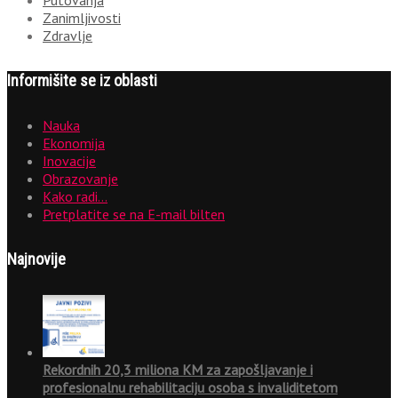
Zanimljivosti
Zdravlje
Informišite se iz oblasti
Nauka
Ekonomija
Inovacije
Obrazovanje
Kako radi…
Pretplatite se na E-mail bilten
Najnovije
Rekordnih 20,3 miliona KM za zapošljavanje i
profesionalnu rehabilitaciju osoba s invaliditetom