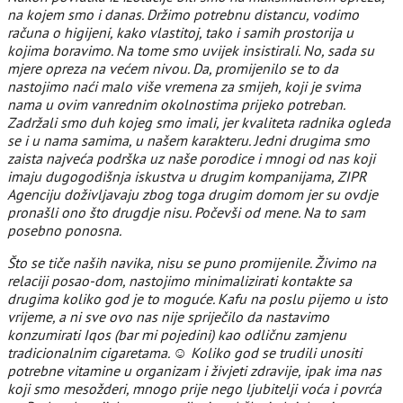
na kojem smo i danas. Držimo potrebnu distancu, vodimo
računa o higijeni, kako vlastitoj, tako i samih prostorija u
kojima boravimo. Na tome smo uvijek insistirali. No, sada su
mjere opreza na većem nivou. Da, promijenilo se to da
nastojimo naći malo više vremena za smijeh, koji je svima
nama u ovim vanrednim okolnostima prijeko potreban.
Zadržali smo duh kojeg smo imali, jer kvaliteta radnika ogleda
se i u nama samima, u našem karakteru. Jedni drugima smo
zaista najveća podrška uz naše porodice i mnogi od nas koji
imaju dugogodišnja iskustva u drugim kompanijama, ZIPR
Agenciju doživljavaju zbog toga drugim domom jer su ovdje
pronašli ono što drugdje nisu. Počevši od mene. Na to sam
posebno ponosna.
Što se tiče naših navika, nisu se puno promijenile. Živimo na
relaciji posao-dom, nastojimo minimalizirati kontakte sa
drugima koliko god je to moguće. Kafu na poslu pijemo u isto
vrijeme, a ni sve ovo nas nije spriječilo da nastavimo
konzumirati Iqos (bar mi pojedini) kao odličnu zamjenu
tradicionalnim cigaretama. ☺ Koliko god se trudili unositi
potrebne vitamine u organizam i živjeti zdravije, ipak ima nas
koji smo mesožderi, mnogo prije nego ljubitelji voća i povrća