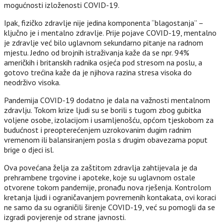
mogućnosti izloženosti COVID-19.
Ipak, fizičko zdravlje nije jedina komponenta “blagostanja” –
ključno je i mentalno zdravlje. Prije pojave COVID-19, mentalno
je zdravlje već bilo uglavnom sekundarno pitanje na radnom
mjestu. Jedno od brojnih istraživanja kaže da se npr. 94%
američkih i britanskih radnika osjeća pod stresom na poslu, a
gotovo trećina kaže da je njihova razina stresa visoka do
neodrživo visoka.
Pandemija COVID-19 dodatno je dala na važnosti mentalnom
zdravlju. Tokom krize ljudi su se borili s tugom zbog gubitka
voljene osobe, izolacijom i usamljenošću, općom tjeskobom za
budućnost i preopterećenjem uzrokovanim dugim radnim
vremenom ili balansiranjem posla s drugim obavezama poput
brige o djeci isl.
Ova povećana želja za zaštitom zdravlja zahtijevala je da
prehrambene trgovine i apoteke, koje su uglavnom ostale
otvorene tokom pandemije, pronađu nova rješenja. Kontrolom
kretanja ljudi i ograničavanjem povremenih kontakata, ovi koraci
ne samo da su ograničili širenje COVID-19, već su pomogli da se
izgradi povjerenje od strane javnosti.