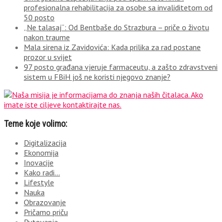
profesionalna rehabilitacija za osobe sa invaliditetom od
50 posto
„Ne talasaj“: Od Bentbaše do Strazbura – priče o životu
nakon traume
Mala sirena iz Zavidovića: Kada prilika za rad postane
prozor u svijet
97 posto građana vjeruje farmaceutu, a zašto zdravstveni
sistem u FBiH još ne koristi njegovo znanje?
Teme koje volimo:
Digitalizacija
Ekonomija
Inovacije
Kako radi…
Lifestyle
Nauka
Obrazovanje
Pričamo priču
Putovanja