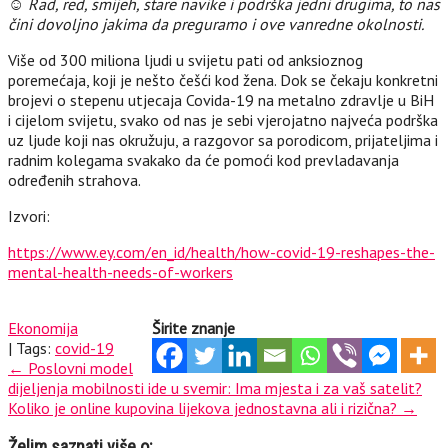
☺ Rad, red, smijeh, stare navike i podrška jedni drugima, to nas
čini dovoljno jakima da preguramo i ove vanredne okolnosti.
Više od 300 miliona ljudi u svijetu pati od anksioznog
poremećaja, koji je nešto češći kod žena. Dok se čekaju konkretni
brojevi o stepenu utjecaja Covida-19 na metalno zdravlje u BiH
i cijelom svijetu, svako od nas je sebi vjerojatno najveća podrška
uz ljude koji nas okružuju, a razgovor sa porodicom, prijateljima i
radnim kolegama svakako da će pomoći kod prevladavanja
određenih strahova.
Izvori:
https://www.ey.com/en_id/health/how-covid-19-reshapes-the-
mental-health-needs-of-workers
Ekonomija
Širite znanje
| Tags:
covid-19
Post
←
Poslovni model
dijeljenja mobilnosti ide u svemir: Ima mjesta i za vaš satelit?
navigation
Koliko je online kupovina lijekova jednostavna ali i rizična?
→
Želim saznati više o: