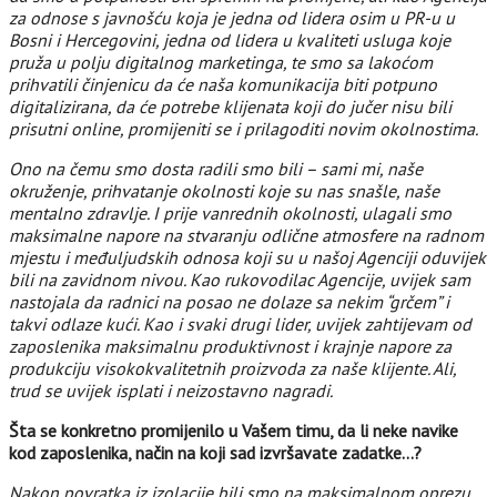
za odnose s javnošću koja je jedna od lidera osim u PR-u u
Bosni i Hercegovini, jedna od lidera u kvaliteti usluga koje
pruža u polju digitalnog marketinga, te smo sa lakoćom
prihvatili činjenicu da će naša komunikacija biti potpuno
digitalizirana, da će potrebe klijenata koji do jučer nisu bili
prisutni online, promijeniti se i prilagoditi novim okolnostima.
Ono na čemu smo dosta radili smo bili – sami mi, naše
okruženje, prihvatanje okolnosti koje su nas snašle, naše
mentalno zdravlje. I prije vanrednih okolnosti, ulagali smo
maksimalne napore na stvaranju odlične atmosfere na radnom
mjestu i međuljudskih odnosa koji su u našoj Agenciji oduvijek
bili na zavidnom nivou. Kao rukovodilac Agencije, uvijek sam
nastojala da radnici na posao ne dolaze sa nekim “grčem” i
takvi odlaze kući. Kao i svaki drugi lider, uvijek zahtijevam od
zaposlenika maksimalnu produktivnost i krajnje napore za
produkciju visokokvalitetnih proizvoda za naše klijente. Ali,
trud se uvijek isplati i neizostavno nagradi.
Šta se konkretno promijenilo u Vašem timu, da li neke navike
kod zaposlenika, način na koji sad izvršavate zadatke…?
Nakon povratka iz izolacije bili smo na maksimalnom oprezu,