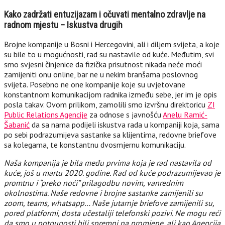
Kako zadržati entuzijazam i očuvati mentalno zdravlje na
radnom mjestu – Iskustva drugih
Brojne kompanije u Bosni i Hercegovini, ali i diljem svijeta, a koje
su bile to u mogućnosti, rad su nastavile od kuće. Međutim, svi
smo svjesni činjenice da fizička prisutnost nikada neće moći
zamijeniti onu online, bar ne u nekim branšama poslovnog
svijeta. Posebno ne one kompanije koje su uvjetovane
konstantnom komunikacijom radnika između sebe, jer im je opis
posla takav. Ovom prilikom, zamolili smo izvršnu direktoricu
ZI
Public Relations Agencije
za odnose s javnošću
Anelu Ramić-
Šabanić
da sa nama podijeli iskustva rada u kompaniji koja, sama
po sebi podrazumijeva sastanke sa klijentima, redovne briefove
sa kolegama, te konstantnu dvosmjernu komunikaciju.
Naša kompanija je bila među prvima koja je rad nastavila od
kuće, još u martu 2020. godine. Rad od kuće podrazumijevao je
promtnu i “preko noći” prilagodbu novim, vanrednim
okolnostima. Naše redovne i brojne sastanke zamijenili su
zoom, teams, whatsapp… Naše jutarnje briefove zamijenili su,
pored platformi, dosta učestaliji telefonski pozivi. Ne mogu reći
da smo u potpunosti bili spremni na promjene, ali kao Agencija