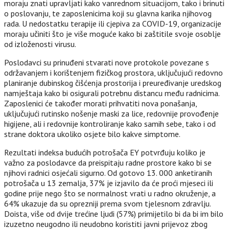
moraju znati upravljati kako vanrednom situacijom, tako i brinuti
o poslovanju, te zaposlenicima koji su glavna karika njihovog
rada. U nedostatku terapije ili cjepiva za COVID-19, organizacije
moraju učiniti što je više moguće kako bi zaštitile svoje osoblje
od izloženosti virusu.
Poslodavci su prinuđeni stvarati nove protokole povezane s
održavanjem i korištenjem fizičkog prostora, uključujući redovno
planiranje dubinskog čišćenja prostorija i preuređivanje uredskog
namještaja kako bi osigurali potrebnu distancu među radnicima.
Zaposlenici će također morati prihvatiti nova ponašanja,
uključujući rutinsko nošenje maski za lice, redovnije provođenje
higijene, ali i redovnije kontroliranje kako samih sebe, tako i od
strane doktora ukoliko osjete bilo kakve simptome.
Rezultati indeksa budućih potrošača EY potvrđuju koliko je
važno za poslodavce da preispitaju radne prostore kako bi se
njihovi radnici osjećali sigurno. Od gotovo 13. 000 anketiranih
potrošača u 13 zemalja, 37% je izjavilo da će proći mjeseci ili
godine prije nego što se normalnost vrati u radno okruženje, a
64% ukazuje da su oprezniji prema svom tjelesnom zdravlju.
Doista, više od dvije trećine ljudi (57%) primijetilo bi da bi im bilo
izuzetno neugodno ili neudobno koristiti javni prijevoz zbog