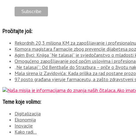
Pročitajte još:
Rekordnih 20,3 miliona KM za zapošljavanje i profesionalnu 
Komora magistara farmacije zbog prevencije dijabetesa po
Agim Byci: Knjiga “Ne talasaj” je svjedočanstvo o mladosti k
Omogućeno zapošljavanje pod općim uslovima i profesionaln
„Ne talasaj“: Od Bentbaše do Strazbura – priče o životu n
Mala sirena iz Zavidovića: Kada prilika za rad postane prozor
97 posto građana vjeruje farmaceutu, a zašto zdravstveni s
Teme koje volimo:
Digitalizacija
Ekonomija
Inovacije
Kako radi…