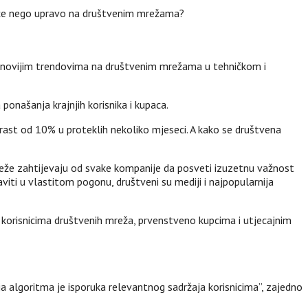
upce nego upravo na društvenim mrežama?
jnovijim trendovima na društvenim mrežama u tehničkom i
onašanja krajnjih korisnika i kupaca.
orast od 10% u proteklih nekoliko mjeseci. A kako se društvena
eže zahtijevaju od svake kompanije da posveti izuzetnu važnost
ti u vlastitom pogonu, društveni su mediji i najpopularnija
a korisnicima društvenih mreža, prvenstveno kupcima i utjecajnim
 algoritma je isporuka relevantnog sadržaja korisnicima”, zajedno