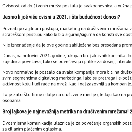
Ovisnost od društvenih mreža postala je svakodnevnica, a nužna 
Jesmo li još više ovisni u 2021. i šta budućnost donosi?
Poznati po agilnom pristupu, marketing na društvenim mrežama z
strateškom pristupu kako bi bio siguran/sigurna da koristi sve do
Nije iznenađenje da je ove godine zabilježena bez presedana promj
Danas, na polovini 2021. godine, ukupan broj aktivnih korisnika d
zajednica povećava, tako se povećavaju i prilike za doseg, interakcij
Novo normalno je postalo da svaka kompanija mora biti na društv
svim segmentima digitalnog marketinga. Iako su pretraga i e-pošt
aktivnost koju ljudi rade na mreži, kao i najizazovniji za kompanije.
To je zato što firme i dalje na društvene medije gledaju kao na pr
osobama.
Broj lajkova je najnevažnija metrika na društvenim mrežama! 20
Dvosmjerna komunikacija ulaznica je za povećanje organskih posto
sa ciljanim plaćenim oglasima.