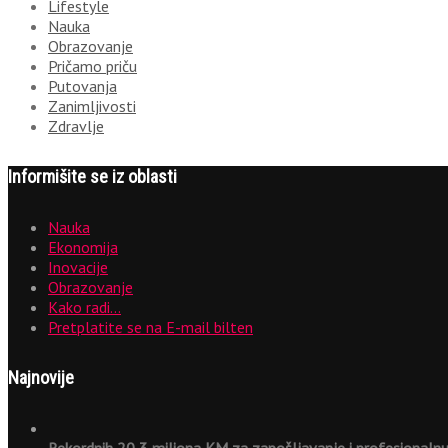
Lifestyle
Nauka
Obrazovanje
Pričamo priču
Putovanja
Zanimljivosti
Zdravlje
Informišite se iz oblasti
Nauka
Ekonomija
Inovacije
Obrazovanje
Kako radi…
Pretplatite se na E-mail bilten
Najnovije
Rekordnih 20,3 miliona KM za zapošljavanje i profesionalnu 