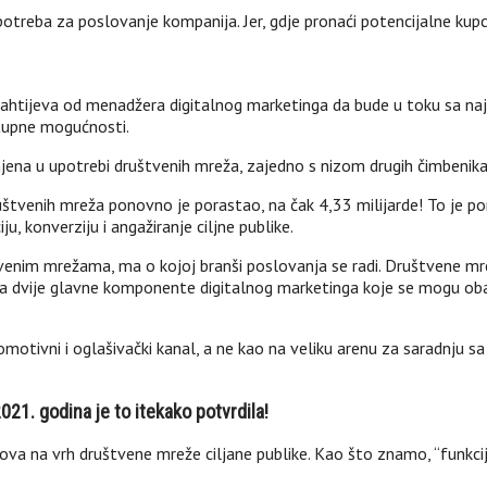
potreba za poslovanje kompanija. Jer, gdje pronaći potencijalne k
ahtijeva od menadžera digitalnog marketinga da bude u toku sa na
stupne mogućnosti.
ena u upotrebi društvenih mreža, zajedno s nizom drugih čimbenika p
ruštvenih mreža ponovno je porastao, na čak 4,33 milijarde! To je p
u, konverziju i angažiranje ciljne publike.
enim mrežama, ma o kojoj branši poslovanja se radi. Društvene mr
a dvije glavne komponente digitalnog marketinga koje se mogu obavi
omotivni i oglašivački kanal, a ne kao na veliku arenu za saradnju s
21. godina je to itekako potvrdila!
va na vrh društvene mreže ciljane publike. Kao što znamo, “funkcija