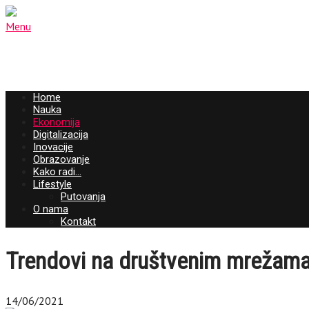
Menu
Home
Nauka
Ekonomija
Digitalizacija
Inovacije
Obrazovanje
Kako radi…
Lifestyle
Putovanja
O nama
Kontakt
Trendovi na društvenim mrežama 20
14/06/2021