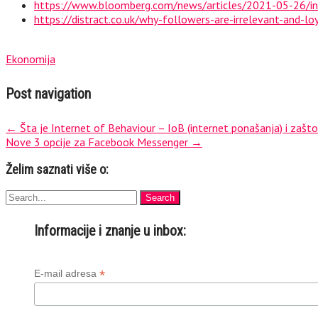
https://www.bloomberg.com/news/articles/2021-05-26/inst
https://distract.co.uk/why-followers-are-irrelevant-and-loy
Ekonomija
Post navigation
←
Šta je Internet of Behaviour – IoB (internet ponašanja) i zaš
Nove 3 opcije za Facebook Messenger
→
Želim saznati više o:
Informacije i znanje u inbox:
*
E-mail adresa