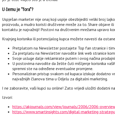
U čemu je “fora”?
Uspješan marketer nije onaj koji uspije obezbijediti veliki broj lajk
proizvodu, a mudro koristi društvene mreže za to. Share objave ili
kontaktu je najvažniji! Postovi na društvenim mrežama upravo korist
Krajnjeg korisnika ili potencijalog kupca možete navesti da osta
Pretplatom na Newsletter postajete Top fan stranice i time 
Za pretplatu na Newsletter navodite link web stranice kompan
Svoje usluge dalje reklamirate putem i ovog načina prodajni
U postovima navodite da želite čuti mišljenje korisnika vaš
spremni ste na određene eventualne promjene.
Personaliziran pristup svakom od kupaca iziskuje dodatno v
najvažnijih članova tima u Odjelu za digitalni marketing.
I ne zaboravite, vaši kupci su online! Zato vrijedi uložiti dodatni 
Izvori:
https://akjournals.com/view/journals/2006/2006-overvie
https://www.smartinsights.com/digital-marketing-strat