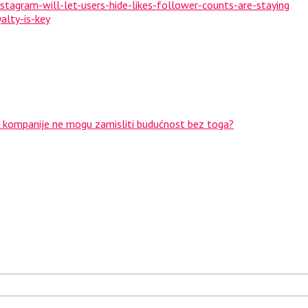
agram-will-let-users-hide-likes-follower-counts-are-staying
alty-is-key
to kompanije ne mogu zamisliti budućnost bez toga?