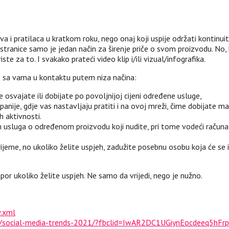
ova i pratilaca u kratkom roku, nego onaj koji uspije održati kontinui
 stranice samo je jedan način za širenje priče o svom proizvodu. No
e za to. I svakako prateći video klip i/ili vizual/infografika.
ne sa vama u kontaktu putem niza načina:
osvajate ili dobijate po povoljnijoj cijeni određene usluge,
ije, gdje vas nastavljaju pratiti i na ovoj mreži, čime dobijate ma
h aktivnosti.
ih usluga o određenom proizvodu koji nudite, pri tome vodeći računa
rijeme, no ukoliko želite uspjeh, zadužite posebnu osobu koja će 
napor ukoliko želite uspjeh. Ne samo da vrijedi, nego je nužno.
w.xml
egy/social-media-trends-2021/?fbclid=IwAR2DC1UGiynEocdeeq5h