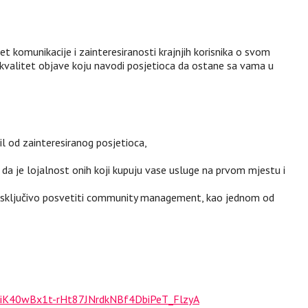
tet komunikacije i zainteresiranosti krajnjih korisnika o svom
, kvalitet objave koju navodi posjetioca da ostane sa vama u
il od zainteresiranog posjetioca,
 da je lojalnost onih koji kupuju vase usluge na prvom mjestu i
se isključivo posvetiti community management, kao jednom od
FrpiK40wBx1t-rHt87JNrdkNBf4DbiPeT_FlzyA