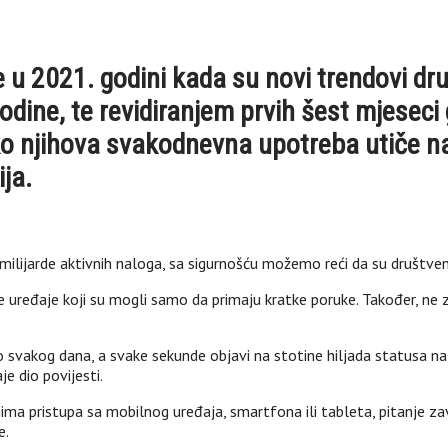
e u 2021. godini kada su novi trendovi dr
odine, te revidiranjem prvih šest mjeseci
iko njihova svakodnevna upotreba utiče n
ja.
ri milijarde aktivnih naloga, sa sigurnošću možemo reći da su društve
e uređaje koji su mogli samo da primaju kratke poruke. Također, ne 
 svakog dana, a svake sekunde objavi na stotine hiljada statusa na
je dio povijesti.
 pristupa sa mobilnog uređaja, smartfona ili tableta, pitanje zavisn
e.