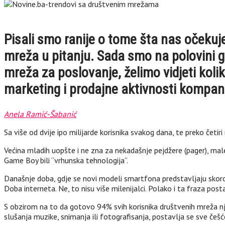
Pisali smo ranije o tome šta nas očekuj
mreža u pitanju. Sada smo na polovini g
mreža za poslovanje, želimo vidjeti kol
marketing i prodajne aktivnosti kompani
Anela Ramić-Šabanić
Sa više od dvije ipo milijarde korisnika svakog dana, te preko četi
Većina mladih uopšte i ne zna za nekadašnje pejdžere (pager), mal
Game Boy bili “vrhunska tehnologija”.
Današnje doba, gdje se novi modeli smartfona predstavljaju skoro
Doba interneta. Ne, to nisu više milenijalci. Polako i ta fraza posta
S obzirom na to da gotovo 94% svih korisnika društvenih mreža njima
slušanja muzike, snimanja ili fotografisanja, postavlja se sve češć