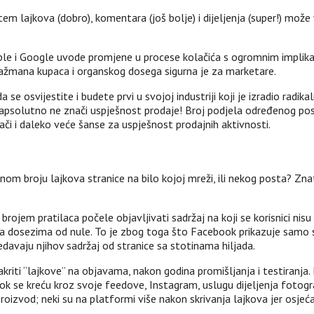
utem lajkova (dobro), komentara (još bolje) i dijeljenja (super!) 
 Apple i Google uvode promjene u procese kolačića s ogromnim implik
ažmana kupaca i organskog dosega sigurna je za marketare.
da se osvijestite i budete prvi u svojoj industriji koji je izradio radi
apsolutno ne znači uspješnost prodaje! Broj podjela određenog post
ači i daleko veće šanse za uspješnost prodajnih aktivnosti.
om broju lajkova stranice na bilo kojoj mreži, ili nekog posta? Znate 
brojem pratilaca počele objavljivati ​​sadržaj na koji se korisnici ni
sa dosezima od nule. To je zbog toga što Facebook prikazuje samo sa
ledavaju njihov sadržaj od stranice sa stotinama hiljada.
iti “lajkove” na objavama, nakon godina promišljanja i testiranja. Ko
 dok se kreću kroz svoje feedove, Instagram, uslugu dijeljenja fotogr
proizvod; neki su na platformi više nakon skrivanja lajkova jer osjeća