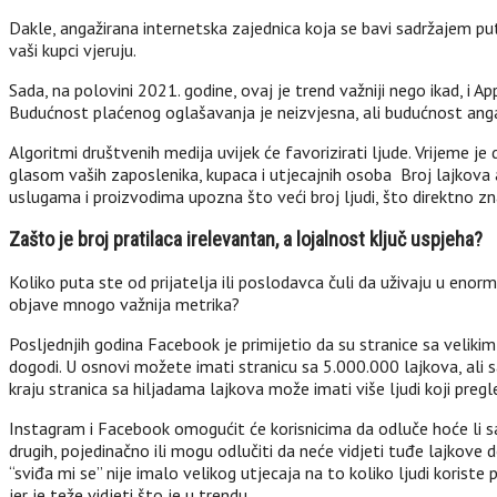
Dakle, angažirana internetska zajednica koja se bavi sadržajem p
vaši kupci vjeruju.
Sada, na polovini 2021. godine, ovaj je trend važniji nego ikad, i
Budućnost plaćenog oglašavanja je neizvjesna, ali budućnost ang
Algoritmi društvenih medija uvijek će favorizirati ljude. Vrijeme je 
glasom vaših zaposlenika, kupaca i utjecajnih osoba Broj lajkova 
uslugama i proizvodima upozna što veći broj ljudi, što direktno zn
Zašto je broj pratilaca irelevantan, a lojalnost ključ uspjeha?
Koliko puta ste od prijatelja ili poslodavca čuli da uživaju u enormn
objave mnogo važnija metrika?
Posljednjih godina Facebook je primijetio da su stranice sa velikim 
dogodi. U osnovi možete imati stranicu sa 5.000.000 lajkova, ali 
kraju stranica sa hiljadama lajkova može imati više ljudi koji preg
Instagram i Facebook omogućit će korisnicima da odluče hoće li sakr
drugih, pojedinačno ili mogu odlučiti da neće vidjeti tuđe lajkove
“sviđa mi se” nije imalo velikog utjecaja na to koliko ljudi koriste 
jer je teže vidjeti što je u trendu.