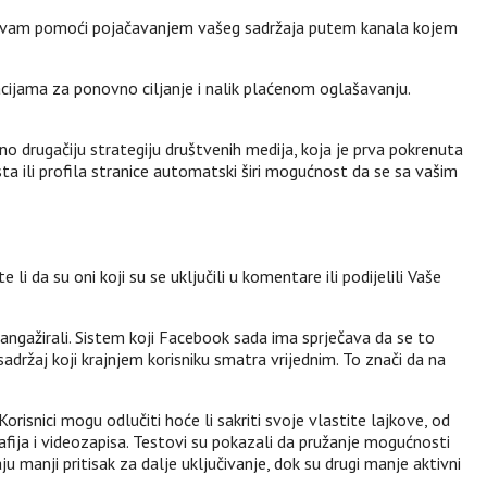
može vam pomoći pojačavanjem vašeg sadržaja putem kanala kojem
acijama za ponovno ciljanje i nalik plaćenom oglašavanju.
kalno drugačiju strategiju društvenih medija, koja je prva pokrenuta
a ili profila stranice automatski širi mogućnost da se sa vašim
li da su oni koji su se uključili u komentare ili podijelili Vaše
su angažirali. Sistem koji Facebook sada ima sprječava da se to
držaj koji krajnjem korisniku smatra vrijednim. To znači da na
risnici mogu odlučiti hoće li sakriti svoje vlastite lajkove, od
afija i videozapisa. Testovi su pokazali da pružanje mogućnosti
ju manji pritisak za dalje uključivanje, dok su drugi manje aktivni