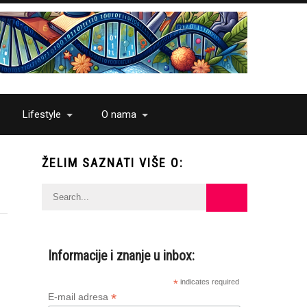
Lifestyle
O nama
ŽELIM SAZNATI VIŠE O:
Informacije i znanje u inbox:
*
indicates required
*
E-mail adresa