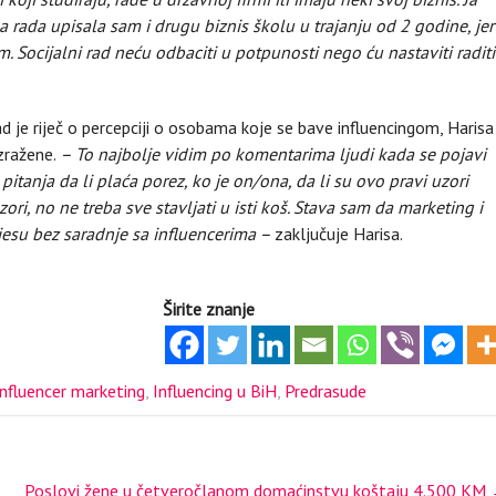
 rada upisala sam i drugu biznis školu u trajanju od 2 godine, jer
 Socijalni rad neću odbaciti u potpunosti nego ću nastaviti raditi
je riječ o percepciji o osobama koje se bave influencingom, Harisa
zražene.
– To najbolje vidim po komentarima ljudi kada se pojavi
itanja da li plaća porez, ko je on/ona, da li su ovo pravi uzori
uzori, no ne treba sve stavljati u isti koš. Stava sam da marketing i
 jesu bez saradnje sa influencerima –
zaključuje Harisa.
Širite znanje
Influencer marketing
,
Influencing u BiH
,
Predrasude
Poslovi žene u četveročlanom domaćinstvu koštaju 4.500 KM