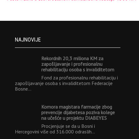
NAJNOVIJE
Rekordnih 20,3 miliona KM za
zapošljavanje i profesionalnu
rehabilitaciju osoba s invaliditetom
Fond za profesionalnu rehabilitaciju i
zapošljavanje osoba s invaliditetom Federacije
Bosne…
Komora magistara farmacije zbog
prevencije dijabetesa poziva kolege
na učešće u projektu DIABEYES
Procjenjuje se da u Bosni i
Hercegovini više od 316.000 odraslih…