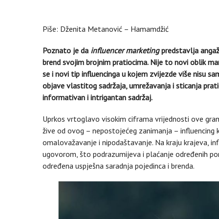
Piše: Dženita Metanović – Hamamdžić
Poznato je da
influencer marketing
predstavlja angažo
brend svojim brojnim pratiocima. Nije to novi oblik mar
se i novi tip influencinga u kojem zvijezde više nisu 
objave vlastitog sadržaja, umrežavanja i sticanja prati
informativan i intrigantan sadržaj.
Uprkos vrtoglavo visokim ciframa vrijednosti ove gr
žive od ovog – nepostojećeg zanimanja – influencing 
omalovažavanje i nipodaštavanje. Na kraju krajeva, inf
ugovorom, što podrazumijeva i plaćanje određenih po
određena uspješna saradnja pojedinca i brenda.