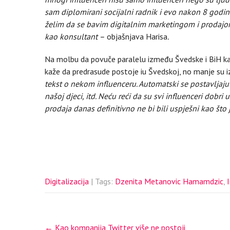
sam diplomirani socijalni radnik i evo nakon 8 godina
želim da se bavim digitalnim marketingom i prodajom.
kao konsultant –
objašnjava Harisa
.
Na molbu da povuče paralelu između Švedske i BiH kad 
kaže da predrasude postoje iu Švedskoj, no manje su i
tekst o nekom influenceru. Automatski se postavljaju p
našoj djeci, itd. Neću reći da su svi influenceri dobri 
prodaja danas definitivno ne bi bili uspješni kao što
Digitalizacija
| Tags:
Dzenita Metanovic Hamamdzic
,
Post
←
Kao kompanija Twitter više ne postoji