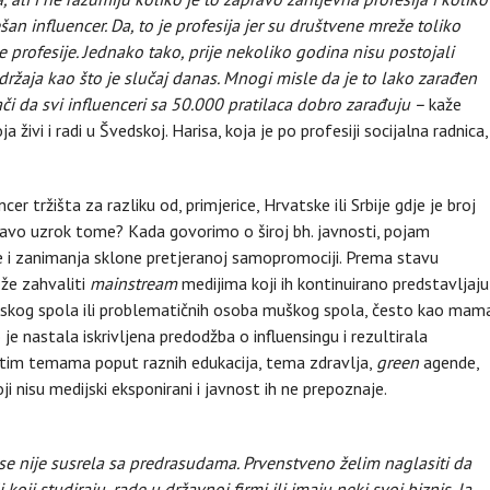
ešan influencer. Da, to je profesija jer su društvene mreže toliko
profesije. Jednako tako, prije nekoliko godina nisu postojali
adržaja kao što je slučaj danas. Mnogi misle da je to lako zarađen
či da svi influenceri sa 50.000 pratilaca dobro zarađuju –
kaže
a živi i radi u Švedskoj. Harisa, koja je po profesiji socijalna radnica,
er tržišta za razliku od, primjerice, Hrvatske ili Srbije gdje je broj
pravo uzrok tome? Kada govorimo o široj bh. javnosti, pojam
 i zanimanja sklone pretjeranoj samopromociji. Prema stavu
ože zahvaliti
mainstream
medijima koji ih kontinuirano predstavljaju
enskog spola ili problematičnih osoba muškog spola, često kao mam
e nastala iskrivljena predodžba o influensingu i rezultirala
ičitim temama poput raznih edukacija, tema zdravlja,
green
agende,
oji nisu medijski eksponirani i javnost ih ne prepoznaje.
 se nije susrela sa predrasudama. Prvenstveno želim naglasiti da
oji studiraju, rade u državnoj firmi ili imaju neki svoj biznis. Ja