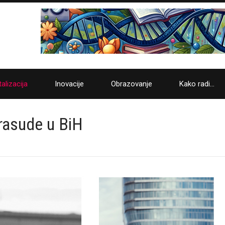
talizacija
Inovacije
Obrazovanje
Kako radi…
drasude u BiH