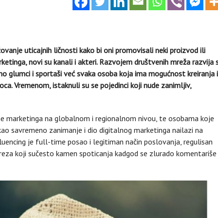
vanje uticajnih ličnosti kako bi oni promovisali neki proizvod ili
ketinga, novi su kanali i akteri. Razvojem društvenih mreža razvija 
samo glumci i sportaši već svaka osoba koja ima mogućnost kreiranja i
oca. Vremenom, istaknuli su se pojedinci koji nude zanimljiv,
ane marketinga na globalnom i regionalnom nivou, te osobama koje
kao savremeno zanimanje i dio digitalnog marketinga nailazi na
luencing je full-time posao i legitiman način poslovanja, regulisan
reza koji sučesto kamen spoticanja kadgod se zlurado komentariše