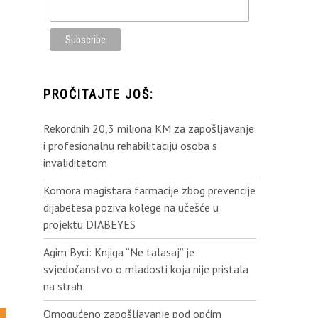
PROČITAJTE JOŠ:
Rekordnih 20,3 miliona KM za zapošljavanje
i profesionalnu rehabilitaciju osoba s
invaliditetom
Komora magistara farmacije zbog prevencije
dijabetesa poziva kolege na učešće u
projektu DIABEYES
Agim Byci: Knjiga “Ne talasaj” je
svjedočanstvo o mladosti koja nije pristala
na strah
Omogućeno zapošljavanje pod općim