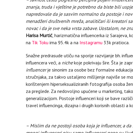
znanja, truda i vještine je potrebno da biste bili uspj
napredovale da je sasvim normalno da postoje i nove 
menadžeri društvenih mreža, analitičari ili kreatori s
novac i da je sve neka vrsta zabave. Uostalom, ne zna
Harisa Murtić
, harizmatična influencerka iz Sarajeva, koj
na
Tik Toku
ima 95.4k a na
Instagramu
33k pratioca.
Snažne predrasude utiču na sporije razvijanje bh. influenc
influencera veći, a
niche
koje pokrivaju šire. Šta je za
influencer
je sinonim za osobe bez formalne edukacije
stručnjaka, za takvo ustaljeno mišljenje najviše se m
korištenjem hiperseksualiziranih fotografija osoba ž
za preglede. Za nedovoljno upućene u marketing, tako j
generalizacijom. Postoje influenceri koji se bave razl
travel influencinga, dizajna i drugih korisnih oblasti a k
– Mislim da ne postoji osoba koja je influencer, a da
mnogi influenceri nisu samo influenceri nego su ljudi k