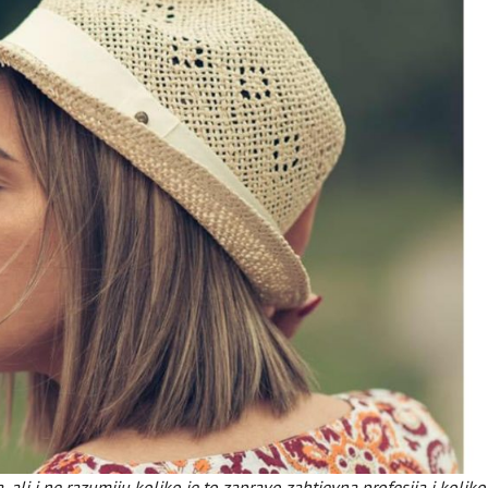
ali i ne razumiju koliko je to zapravo zahtjevna profesija i koliko