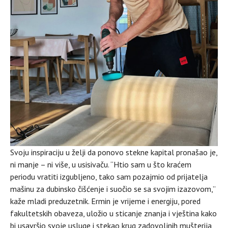
Svoju inspiraciju u želji da ponovo stekne kapital pronašao je,
ni manje – ni više, u usisivaču. “Htio sam u što kraćem
periodu vratiti izgubljeno, tako sam pozajmio od prijatelja
mašinu za dubinsko čišćenje i suočio se sa svojim izazovom,”
kaže mladi preduzetnik. Ermin je vrijeme i energiju, pored
fakultetskih obaveza, uložio u sticanje znanja i vještina kako
bi usavršio svoje usluge i stekao krug zadovoljnih mušterija,