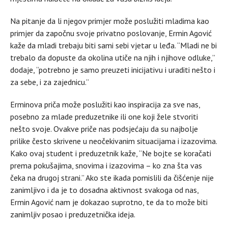
Na pitanje da li njegov primjer može poslužiti mladima kao
primjer da započnu svoje privatno poslovanje, Ermin Agović
kaže da mladi trebaju biti sami sebi vjetar u leđa. “Mladi ne bi
trebalo da dopuste da okolina utiče na njih i njihove odluke,”
dodaje, “potrebno je samo preuzeti inicijativu i uraditi nešto i
za sebe, i za zajednicu.”
Erminova priča može poslužiti kao inspiracija za sve nas,
posebno za mlade preduzetnike ili one koji žele stvoriti
nešto svoje. Ovakve priče nas podsjećaju da su najbolje
prilike često skrivene u neočekivanim situacijama i izazovima.
Kako ovaj student i preduzetnik kaže, “Ne bojte se koračati
prema pokušajima, snovima i izazovima – ko zna šta vas
čeka na drugoj strani.” Ako ste ikada pomislili da čišćenje nije
zanimljivo i da je to dosadna aktivnost svakoga od nas,
Ermin Agović nam je dokazao suprotno, te da to može biti
zanimljiv posao i preduzetnička ideja.