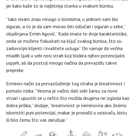
jer kako kaže to je najbitnija stavka u svakom biznisu.
“Iako nisam znao mnogo o biznisima, u jednom sam bio
siguran, a to je da sam morao biti odlučan i siguran u sebe,”
objašnjava Ermin Agović. “Kada imate te dvije karakteristike,
onda se možete fokusirati na ključ svakog biznisa, što su
zadovoljni klijenti i kvalitete usluga.” On vjeruje da većina
mladih ljudi u sebi nosi strah koji blokira njihov potencijalni
uspjeh, ali da postoji mnogo načina da prevaziđu takve
prepreke.
Erminov način za prevazilaženje tog straha je kreativnost i
pomalo rizika. “Veoma je važno dati sebi šansu za nove
stvari i upustiti se u nešto što možda drugima ne izgleda kao
dobra prilika,” dodaje, “kreativnost je neminovna ako želimo
iskoristiti puni potencijal, makar je pronašli u usisivaču, kistu
ili bilo čemu što vas okružuje.”