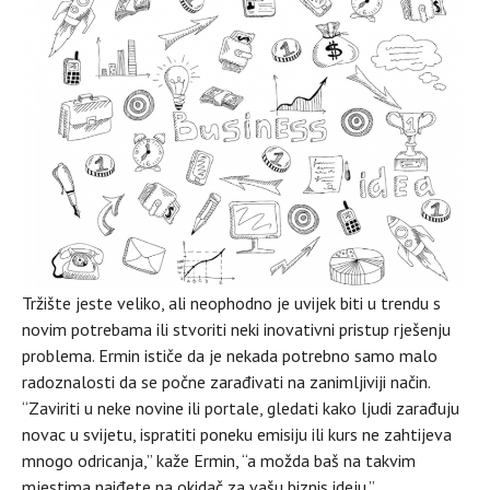
Tržište jeste veliko, ali neophodno je uvijek biti u trendu s
novim potrebama ili stvoriti neki inovativni pristup rješenju
problema. Ermin ističe da je nekada potrebno samo malo
radoznalosti da se počne zarađivati na zanimljiviji način.
“Zaviriti u neke novine ili portale, gledati kako ljudi zarađuju
novac u svijetu, ispratiti poneku emisiju ili kurs ne zahtijeva
mnogo odricanja,” kaže Ermin, “a možda baš na takvim
mjestima naiđete na okidač za vašu biznis ideju.”