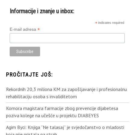
Informacije i znanje u inbox:
*
indicates required
*
E-mail adresa
PROČITAJTE JOŠ:
Rekordnih 20,3 miliona KM za zapošljavanje i profesionalnu
rehabilitaciju osoba s invaliditetom
Komora magistara farmacije zbog prevencije dijabetesa
poziva kolege na učešće u projektu DIABEYES
Agim Byci: Knjiga “Ne talasaj” je svjedočanstvo o mladosti
koja nije pristala na strah