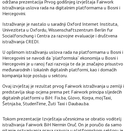
održana prezentacija Prvog godišnjeg izvještaja Fairwork
istraživanja uslova rada na digitalnim platformama u Bosni i
Hercegovini.
Istraživanje je nastalo u saradnji Oxford Internet Instituta,
Univeziteta u Oxfordu, Wissenschaftszentrum Berlin fur
Socialforschung i Centra za razvojne evaluacije i društvena
istraživanja CREDI.
U opširnom istraživanju uslova rada na platformama u Bosni i
Hercegovini se navodi da “platformska” ekonomija u Bosni i
Hercegovini je u ranoj fazi razvoja te da je značajno prisustvo
međunarodnih i lokalnih digitalnih platformi, kao i domaćih
kompanija koje posluju u sektoru.
Ovaj izvještaj je rezultat prvog Fairwork istraživanja u zemlji i
predstavlja skup ocjena prema pet Fairwork principa sljedećih
digitalnih platformi u BiH: Fix.ba, Glovo, Korpa, mojTaxi,
Šetnja.ba, StudenTime, Žuti Taxi i Daubau.ba.
Tokom prezentacije Izvještaja učesnicima se obratio voditelj
istraživanja Fairwork BiH Nermin Oruč. On je poručio da samo
pitanje ostvarivanja prava razvoja u platformskom sektoru je