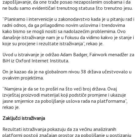
zapošljavanje, da one traže posao nezaposlenim osobama i da
ne budu samo evidentičari trenutnog statusa što trenutno jesu.
“Planiramo i intervenicije u zakonodavstvo kada je u pitanju rad i
radni odnos, da ga prilagodimo novim uslovima i trendovima
kako bismo se mogli nositi sa nadolazećim problemima. Ovo
današnje istraživanje nam je u fokusu da vidimo kakvo je stanje i
koje su procjene i rezultate istraživanja”, rekao je.
Uvod u istraivanje je održao Adam Badger, Fairwork menadžer za
BiH iz Oxford Internet Instituta.
On je kazao da je na globalnom nivou 38 država učestvovalo u
ovakvim projektima.
“Namjera je da se to proširi na što veći broj država. Ovaj
izvještaj proizvodi materijal koji podstiče promjene i ukazuje
jasne smjernice za poboljšanje uslova rada na platformama”,
rekao je.
Zaključci istraživanja
Rezultati istraživanja pokazuju da za većinu analiziranih
platformi postoji značajan prostor za poboljšanje u postizanju