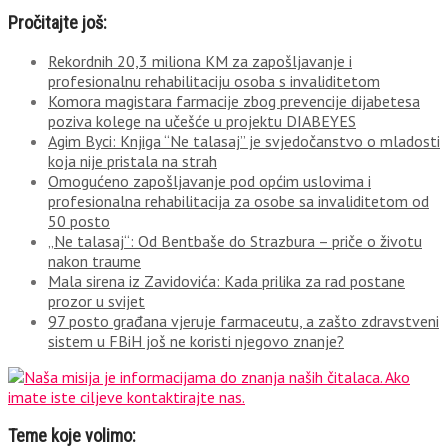
Pročitajte još:
Rekordnih 20,3 miliona KM za zapošljavanje i
profesionalnu rehabilitaciju osoba s invaliditetom
Komora magistara farmacije zbog prevencije dijabetesa
poziva kolege na učešće u projektu DIABEYES
Agim Byci: Knjiga “Ne talasaj” je svjedočanstvo o mladosti
koja nije pristala na strah
Omogućeno zapošljavanje pod općim uslovima i
profesionalna rehabilitacija za osobe sa invaliditetom od
50 posto
„Ne talasaj“: Od Bentbaše do Strazbura – priče o životu
nakon traume
Mala sirena iz Zavidovića: Kada prilika za rad postane
prozor u svijet
97 posto građana vjeruje farmaceutu, a zašto zdravstveni
sistem u FBiH još ne koristi njegovo znanje?
Teme koje volimo: