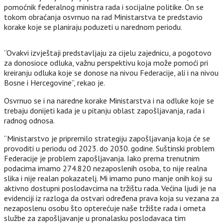
pomoćnik federalnog ministra rada i socijalne politike. On se
tokom obraćanja osvrnuo na rad Ministarstva te predstavio
korake koje se planiraju poduzeti u narednom periodu.
“Ovakvi izvještaji predstavljaju za cijelu zajednicu, a pogotovo
za donosioce odluka, važnu perspektivu koja može pomoći pri
kreiranju odluka koje se donose na nivou Federacije, ali i na nivou
Bosne i Hercegovine”, rekao je.
Osvrnuo se i na naredne korake Ministarstva i na odluke koje se
trebaju donijeti kada je u pitanju oblast zapošljavanja, rada i
radnog odnosa.
“Ministarstvo je pripremilo strategiju zapošljavanja koja će se
provoditi u periodu od 2023. do 2030. godine. Suštinski problem
Federacije je problem zapošljavanja. Iako prema trenutnim
podacima imamo 274.820 nezaposlenih osoba, to nije realna
slika i nije realan pokazatelj. Mi imamo puno manje onih koji su
aktivno dostupni poslodavcima na tržištu rada. Većina ljudi je na
evidenciji iz razloga da ostvari određena prava koja su vezana za
nezaposlenu osobu što opterećuje naše tržište rada i ometa
službe za zapošljavanje u pronalasku poslodavaca tim