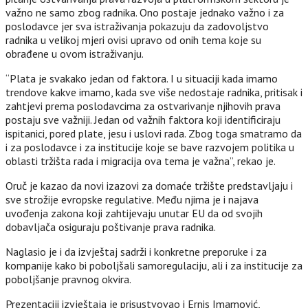
važno ne samo zbog radnika. Ono postaje jednako važno i za
poslodavce jer sva istraživanja pokazuju da zadovoljstvo
radnika u velikoj mjeri ovisi upravo od onih tema koje su
obrađene u ovom istraživanju.
“Plata je svakako jedan od faktora. I u situaciji kada imamo
trendove kakve imamo, kada sve više nedostaje radnika, pritisak i
zahtjevi prema poslodavcima za ostvarivanje njihovih prava
postaju sve važniji. Jedan od važnih faktora koji identificiraju
ispitanici, pored plate, jesu i uslovi rada. Zbog toga smatramo da
i za poslodavce i za institucije koje se bave razvojem politika u
oblasti tržišta rada i migracija ova tema je važna”, rekao je.
Oruč je kazao da novi izazovi za domaće tržište predstavljaju i
sve strožije evropske regulative. Među njima je i najava
uvođenja zakona koji zahtijevaju unutar EU da od svojih
dobavljača osiguraju poštivanje prava radnika.
Naglasio je i da izvještaj sadrži i konkretne preporuke i za
kompanije kako bi poboljšali samoregulaciju, ali i za institucije za
poboljšanje pravnog okvira.
Prezentaciji izvještaja je prisustvovao i Ernis Imamović,