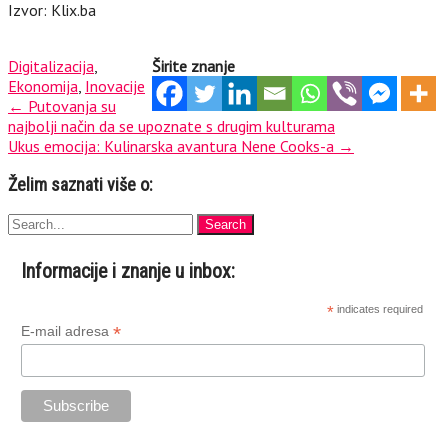
Izvor: Klix.ba
Digitalizacija
,
Širite znanje
Ekonomija
,
Inovacije
Post
←
Putovanja su
najbolji način da se upoznate s drugim kulturama
navigation
Ukus emocija: Kulinarska avantura Nene Cooks-a
→
Želim saznati više o:
Informacije i znanje u inbox:
*
indicates required
*
E-mail adresa