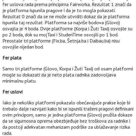
fer uslova rada prema principima Fairworka. Rezultat 1 znači da
je platforma ispunila pragove i da je to mogla pokazati.
Rezultat 0 znači da se ne može utvrditi dokaz da je platforma
ispunila taj rezultat. Platforma sa najviše bodova (Glovo)
osvajila je 4 boda. Dvije platforme (Korpa i Žuti Taxi) osvojile su
po 2 boda, dok su mojTaxi i StudenTime osvojili po 1 bod.
Preostale tri platforme (Fix.ba, Šetnja.ba i Daibau.ba) nisu
osvojile nijedan bod.
Fer plata
Samo tri platforme (Glovo, Korpa i Žuti Taxi) od osam platformi
mogle su dokazati da je neto plata radnika zadovoljava
minimalnu platu.
Fer uslovi
Iako je nekoliko platformi pokazalo obećavajuće prakse koje bi
trebalo dalje razvijati kako bi se ispunili traženi pragovi definisani
ovim principom, samo je jedna platforma (Glovo) pružila dokaze
da se sigurnosna oprema obezbjeđuje bez troškova za radnike i
da postoji adekvatan mehanizam podrške za ublažavanje rizika
rada.