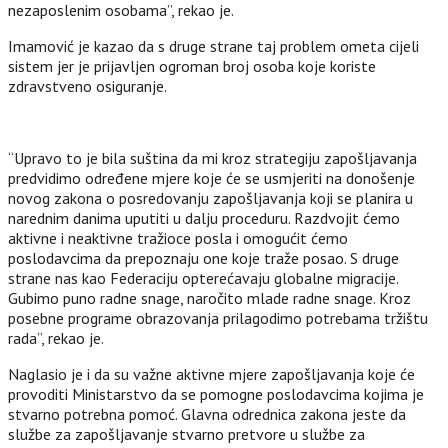
nezaposlenim osobama”, rekao je.
Imamović je kazao da s druge strane taj problem ometa cijeli
sistem jer je prijavljen ogroman broj osoba koje koriste
zdravstveno osiguranje.
“Upravo to je bila suština da mi kroz strategiju zapošljavanja
predvidimo određene mjere koje će se usmjeriti na donošenje
novog zakona o posredovanju zapošljavanja koji se planira u
narednim danima uputiti u dalju proceduru. Razdvojit ćemo
aktivne i neaktivne tražioce posla i omogućit ćemo
poslodavcima da prepoznaju one koje traže posao. S druge
strane nas kao Federaciju opterećavaju globalne migracije.
Gubimo puno radne snage, naročito mlade radne snage. Kroz
posebne programe obrazovanja prilagodimo potrebama tržištu
rada”, rekao je.
Naglasio je i da su važne aktivne mjere zapošljavanja koje će
provoditi Ministarstvo da se pomogne poslodavcima kojima je
stvarno potrebna pomoć. Glavna odrednica zakona jeste da
službe za zapošljavanje stvarno pretvore u službe za