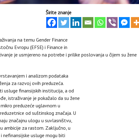
Širite znanje
traživanja na temu Gender Finance
istočnu Evropu (EFSE) i Finance in
vanje je usmjereno na potrebe i prilike poslovanja u čijem su žene
azvrstavanjem i analizom podataka
enja za razvoj ovih preduzeća.
usluge finansijskih institucija, a od
kođe, istraživanje je pokažalo da su žene
je mikro preduzeće uglavnom u
reduzetnice od suštinskog značaja. U
maju značajnu ulogu u suvlasništvu,
u ambicije za rastom. Zaključno, u
i nefinansijske usluge mogu biti