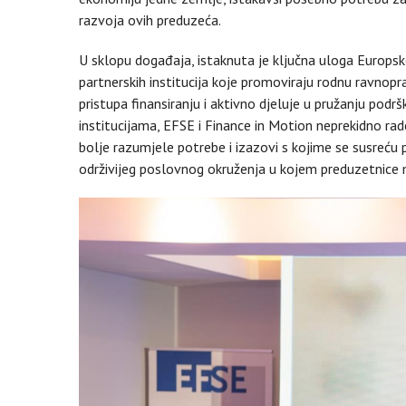
razvoja ovih preduzeća.
U sklopu događaja, istaknuta je ključna uloga Europsk
partnerskih institucija koje promoviraju rodnu ravnop
pristupa finansiranju i aktivno djeluje u pružanju podr
institucijama, EFSE i Finance in Motion neprekidno rade n
bolje razumjele potrebe i izazovi s kojime se susreću p
održivijeg poslovnog okruženja u kojem preduzetnice m