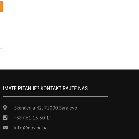
→
IMATE PITANJE? KONTAKTIRAJTE NAS
Skenderija 42, 71000 Sarajevo
+387 61 13 50 14
info@novine.ba