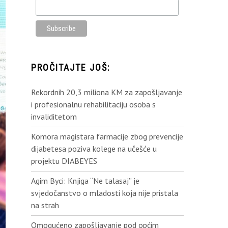
PROČITAJTE JOŠ:
Rekordnih 20,3 miliona KM za zapošljavanje
i profesionalnu rehabilitaciju osoba s
invaliditetom
Komora magistara farmacije zbog prevencije
dijabetesa poziva kolege na učešće u
projektu DIABEYES
Agim Byci: Knjiga “Ne talasaj” je
svjedočanstvo o mladosti koja nije pristala
na strah
Omogućeno zapošljavanje pod općim