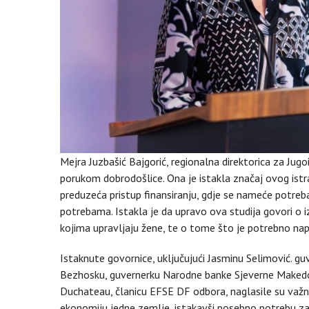
Mejra Juzbašić Bajgorić, regionalna direktorica za Jug
porukom dobrodošlice. Ona je istakla značaj ovog istra
preduzeća pristup finansiranju, gdje se nameće potreba
potrebama. Istakla je da upravo ova studija govori o iz
kojima upravljaju žene, te o tome što je potrebno napr
Istaknute govornice, uključujući Jasminu Selimović. g
Bezhosku, guvernerku Narodne banke Sjeverne Makedonij
Duchateau, članicu EFSE DF odbora, naglasile su važnos
ekonomiju jedne zemlje, istakavši posebno potrebu za