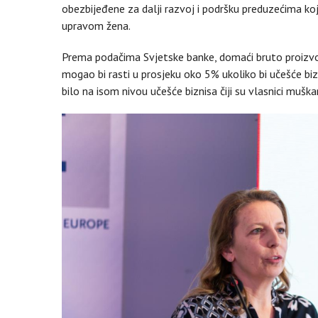
obezbijeđene za dalji razvoj i podršku preduzećima koje
upravom žena.
Prema podačima Svjetske banke, domaći bruto proiz
mogao bi rasti u prosjeku oko 5% ukoliko bi učešće bizn
bilo na isom nivou učešće biznisa čiji su vlasnici muškar