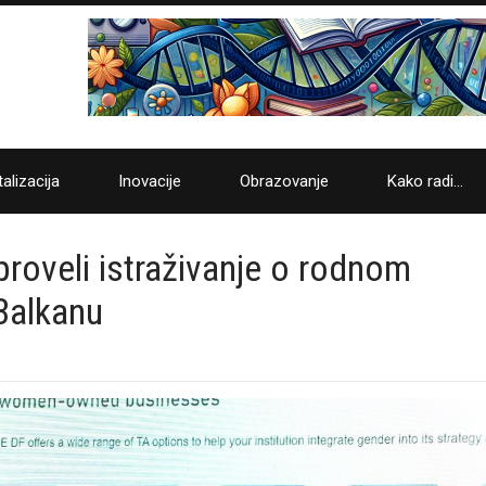
talizacija
Inovacije
Obrazovanje
Kako radi…
proveli istraživanje o rodnom
Balkanu