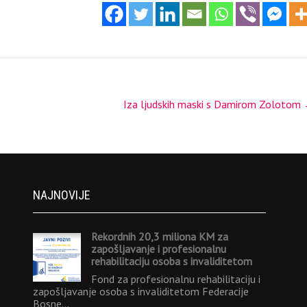
?
Iza ljudskih maski s Damirom Zolotom
NAJNOVIJE
Rekordnih 20,3 miliona KM za
zapošljavanje i profesionalnu
rehabilitaciju osoba s invaliditetom
Fond za profesionalnu rehabilitaciju i
zapošljavanje osoba s invaliditetom Federacije
Bosne…