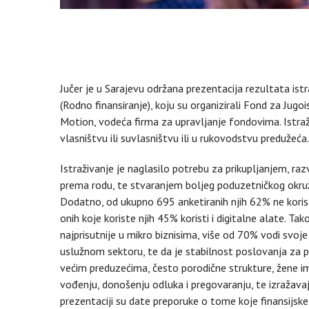
Jučer je u Sarajevu održana prezentacija rezultata is
(Rodno finansiranje), koju su organizirali Fond za Jugo
Motion, vodeća firma za upravljanje fondovima. Istraži
vlasništvu ili suvlasništvu ili u rukovodstvu predužeća.
Istraživanje je naglasilo potrebu za prikupljanjem, r
prema rodu, te stvaranjem boljeg poduzetničkog okruž
Dodatno, od ukupno 695 anketiranih njih 62% ne koristi 
onih koje koriste njih 45% koristi i digitalne alate. Ta
najprisutnije u mikro biznisima, više od 70% vodi svo
uslužnom sektoru, te da je stabilnost poslovanja za p
većim preduzećima, često porodične strukture, žene i
vođenju, donošenju odluka i pregovaranju, te izražavaj
prezentaciji su date preporuke o tome koje finansijske 