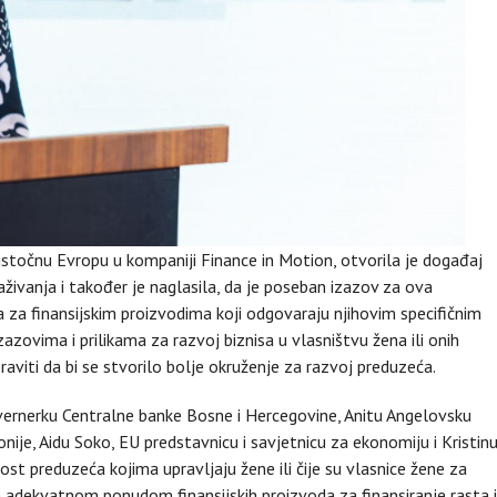
oistočnu Evropu u kompaniji Finance in Motion, otvorila je događaj
živanja i također je naglasila, da je poseban izazov za ova
 za finansijskim proizvodima koji odgovaraju njihovim specifičnim
azovima i prilikama za razvoj biznisa u vlasništvu žena ili onih
aviti da bi se stvorilo bolje okruženje za razvoj preduzeća.
uvernerku Centralne banke Bosne i Hercegovine, Anitu Angelovsku
e, Aidu Soko, EU predstavnicu i savjetnicu za ekonomiju i Kristin
t preduzeća kojima upravljaju žene ili čije su vlasnice žene za
 adekvatnom ponudom finansijskih proizvoda za finansiranje rasta i