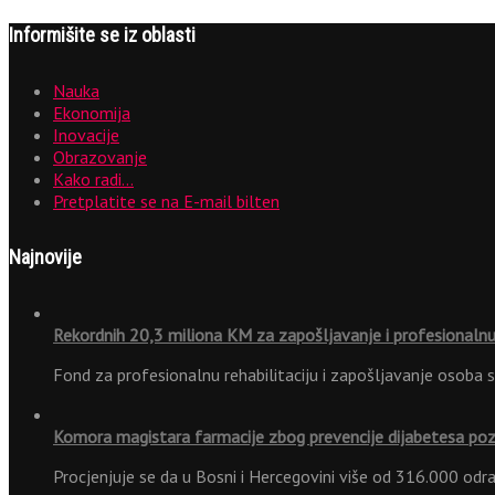
Informišite se iz oblasti
Nauka
Ekonomija
Inovacije
Obrazovanje
Kako radi…
Pretplatite se na E-mail bilten
Najnovije
Rekordnih 20,3 miliona KM za zapošljavanje i profesionalnu 
Fond za profesionalnu rehabilitaciju i zapošljavanje osoba 
Komora magistara farmacije zbog prevencije dijabetesa po
Procjenjuje se da u Bosni i Hercegovini više od 316.000 odr