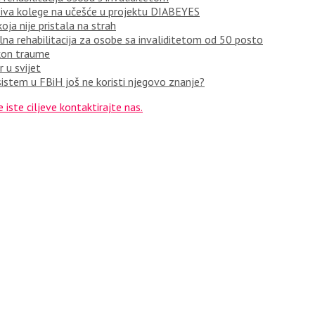
ziva kolege na učešće u projektu DIABEYES
oja nije pristala na strah
a rehabilitacija za osobe sa invaliditetom od 50 posto
akon traume
 u svijet
istem u FBiH još ne koristi njegovo znanje?