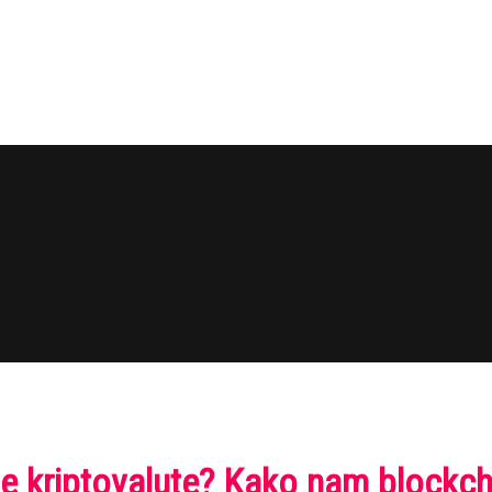
lne kriptovalute? Kako nam block