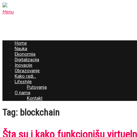
Menu
Home
Nauka
Ekonomija
Digitalizacija
Inovacije
Obrazovanje
Kako radi…
Lifestyle
Putovanja
O nama
Kontakt
Tag: blockchain
Šta su i kako funkcionišu virtue