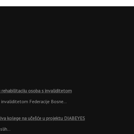
rehabilitaciju osoba s invaliditetom
s invaliditetom Federacije Bosne…
ziva kolege na učešće u projektu DIABEYES
aslih…