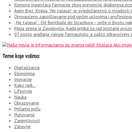
Komora magistara farmacije zbog prevencije dijabetesa po
Agim Byci: Knjiga “Ne talasaj” je svjedočanstvo o mladosti k
Omogućeno zapošljavanje pod općim uslovima i profesionaln
„Ne talasaj“: Od Bentbaše do Strazbura – priče o životu n
Mala sirena iz Zavidovića: Kada prilika za rad postane prozor
97 posto građana vjeruje farmaceutu, a zašto zdravstveni s
Teme koje volimo:
Digitalizacija
Ekonomija
Inovacije
Kako radi…
Lifestyle
Nauka
Obrazovanje
Pričamo priču
Putovanja
Zanimljivosti
Zdravlje