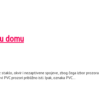
i u domu
z staklo, okvir i nezaptivene spojeve, zbog čega izbor prozora
i PVC prozori približno isti. Ipak, oznaka PVC…