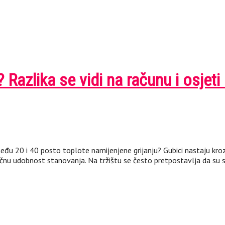
? Razlika se vidi na računu i osjet
među 20 i 40 posto toplote namijenjene grijanju? Gubici nastaju kro
očnu udobnost stanovanja. Na tržištu se često pretpostavlja da su sv