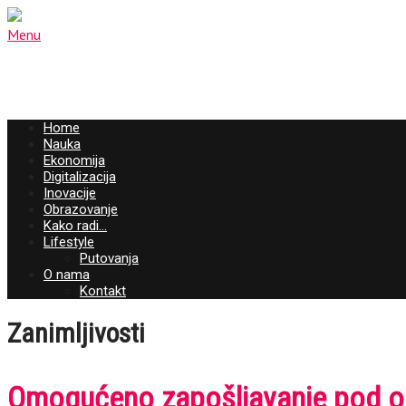
Menu
Home
Nauka
Ekonomija
Digitalizacija
Inovacije
Obrazovanje
Kako radi…
Lifestyle
Putovanja
O nama
Kontakt
Zanimljivosti
Omogućeno zapošljavanje pod opć