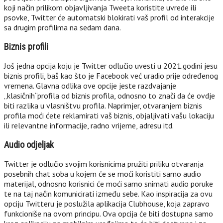
koji način prilikom objavljivanja Tweeta koristite uvrede ili
psovke, Twitter će automatski blokirati vaš profil od interakcije
sa drugim profilima na sedam dana.
Biznis profili
Još jedna opcija koju je Twitter odlučio uvesti u 2021.godini jesu
biznis profili, baš kao što je Facebook već uradio prije određenog
vremena. Glavna odlika ove opcije jeste razdvajanje
„klasičnih“profila od biznis profila, odnosno to znači da će ovdje
biti razlika u vlasništvu profila. Naprimjer, otvaranjem biznis
profila moći ćete reklamirati vaš biznis, objaljivati vašu lokaciju
ili relevantne informacije, radno vrijeme, adresu itd.
Audio odjeljak
Twitter je odlučio svojim korisnicima pružiti priliku otvaranja
posebnih chat soba u kojem će se moći koristiti samo audio
materijal, odnosno korisnici će moći samo snimati audio poruke
te na taj način komunicirati između sebe. Kao inspiracija za ovu
opciju Twitteru je poslužila aplikacija Clubhouse, koja zapravo
funkcioniše na ovom principu. Ova opcija će biti dostupna samo