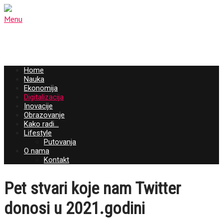
Menu
Home
Nauka
Ekonomija
Digitalizacija
Inovacije
Obrazovanje
Kako radi…
Lifestyle
Putovanja
O nama
Kontakt
Pet stvari koje nam Twitter
donosi u 2021.godini