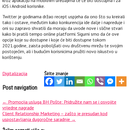
kroz aplikaciju na mobilnim uređajima te će biti dostupna i za
iOS i Android korisnike.
Twitter je godinama držao recept uspjeha da ono što su kreirali
tako i ostave, međutim kako konkurencija ide dalje i napreduje i
oni su zapravo shvatili da moraju da uvode nove i slične stvari
kako bi pratili tempo online platformi. Sigurni smo da će ove
opcije koje su dostupne i koje će biti dostupne tokom
2021.godine, zaista poboljšati ovu društvenu mrežu te svojim
postojećim, ali i budućim korisnicima pružiti novo iskustvo u
korištenju.
Digitalizacija
Širite znanje
Post navigation
←
Promocija usluga BH Pošte: Pridružite nam se i osvojite
vrijedne nagrade
Client Relationship Marketing – zašto je presudan kod
uspostavljanja dugoročne saradnje
→