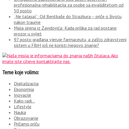
profesionalna rehabilitacija za osobe sa invaliditetom od
50 posto
„Ne talasaj“: Od Bentbaše do Strazbura – priče o životu
nakon traume
Mala sirena iz Zavidovića: Kada prilika za rad postane
prozor u svijet
97 posto građana vjeruje farmaceutu, a zašto zdravstveni
sistem u FBiH još ne koristi njegovo znanje?
Teme koje volimo:
Digitalizacija
Ekonomija
Inovacije
Kako radi…
Lifestyle
Nauka
Obrazovanje
Pričamo priču