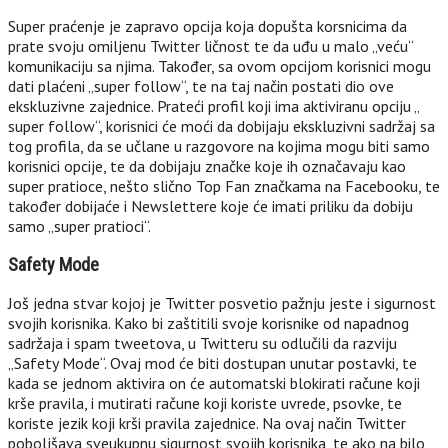
Super praćenje je zapravo opcija koja dopušta korsnicima da
prate svoju omiljenu Twitter ličnost te da uđu u malo „veću“
komunikaciju sa njima. Također, sa ovom opcijom korisnici mogu
dati plaćeni „super follow“, te na taj način postati dio ove
ekskluzivne zajednice. Prateći profil koji ima aktiviranu opciju „
super follow“, korisnici će moći da dobijaju ekskluzivni sadržaj sa
tog profila, da se učlane u razgovore na kojima mogu biti samo
korisnici opcije, te da dobijaju značke koje ih označavaju kao
super pratioce, nešto slično Top Fan značkama na Facebooku, te
također dobijaće i Newslettere koje će imati priliku da dobiju
samo „super pratioci“.
Safety Mode
Još jedna stvar kojoj je Twitter posvetio pažnju jeste i sigurnost
svojih korisnika. Kako bi zaštitili svoje korisnike od napadnog
sadržaja i spam tweetova, u Twitteru su odlučili da razviju
„Safety Mode“. Ovaj mod će biti dostupan unutar postavki, te
kada se jednom aktivira on će automatski blokirati račune koji
krše pravila, i mutirati račune koji koriste uvrede, psovke, te
koriste jezik koji krši pravila zajednice. Na ovaj način Twitter
poboljšava sveukupnu sigurnost svojih korisnika, te ako na bilo