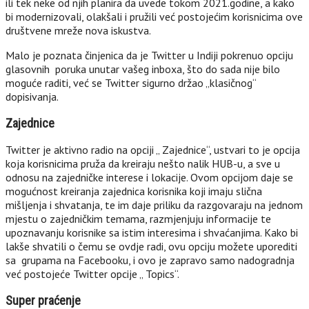
ili tek neke od njih planira da uvede tokom 2021.godine, a kako
bi modernizovali, olakšali i pružili već postojećim korisnicima ove
društvene mreže nova iskustva.
Malo je poznata činjenica da je Twitter u Indiji pokrenuo opciju
glasovnih poruka unutar vašeg inboxa, što do sada nije bilo
moguće raditi, već se Twitter sigurno držao „klasičnog“
dopisivanja.
Zajednice
Twitter je aktivno radio na opciji „ Zajednice“, ustvari to je opcija
koja korisnicima pruža da kreiraju nešto nalik HUB-u, a sve u
odnosu na zajedničke interese i lokacije. Ovom opcijom daje se
mogućnost kreiranja zajednica korisnika koji imaju slična
mišljenja i shvatanja, te im daje priliku da razgovaraju na jednom
mjestu o zajedničkim temama, razmjenjuju informacije te
upoznavanju korisnike sa istim interesima i shvaćanjima. Kako bi
lakše shvatili o čemu se ovdje radi, ovu opciju možete uporediti
sa grupama na Facebooku, i ovo je zapravo samo nadogradnja
već postojeće Twitter opcije „ Topics“.
Super praćenje