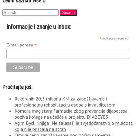
Želim saznati više o:
Informacije i znanje u inbox:
*
indicates required
*
E-mail adresa
Pročitajte još:
Rekordnih 20,3 miliona KM za zapošljavanje i
profesionalnu rehabilitaciju osoba s invaliditetom
Komora magistara farmacije zbog prevencije dijabetesa
poziva kolege na učešće u projektu DIABEYES
Agim Byci: Knjiga “Ne talasaj” je svjedočanstvo o mladosti
koja nije pristala na strah
Omogućeno zapošljavanje pod općim uslovima i