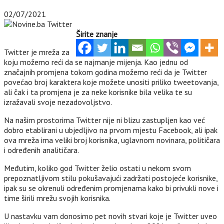
02/07/2021
Širite znanje
Twitter je mreža za
koju možemo reći da se najmanje mijenja. Kao jednu od
značajnih promjena tokom godina možemo reći da je Twitter
povećao broj karaktera koje možete unositi priliko tweetovanja,
ali čak i ta promjena je za neke korisnike bila velika te su
izražavali svoje nezadovoljstvo.
Na našim prostorima Twitter nije ni blizu zastupljen kao već
dobro etablirani u ubjedljivo na prvom mjestu Facebook, ali ipak
ova mreža ima veliki broj korisnika, uglavnom novinara, političara
i određenih analitičara.
Međutim, koliko god Twitter želio ostati u nekom svom
prepoznatljivom stilu pokušavajući zadržati postojeće korisnike,
ipak su se okrenuli određenim promjenama kako bi privukli nove i
time širili mrežu svojih korisnika.
U nastavku vam donosimo pet novih stvari koje je Twitter uveo