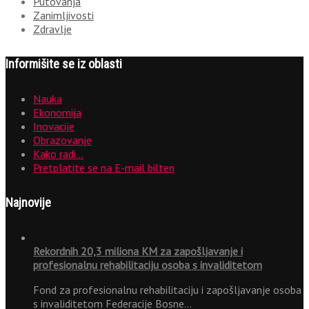
Putovanja
Zanimljivosti
Zdravlje
Informišite se iz oblasti
Nauka
Ekonomija
Inovacije
Obrazovanje
Kako radi…
Pretplatite se na E-mail bilten
Najnovije
Rekordnih 20,3 miliona KM za zapošljavanje i
profesionalnu rehabilitaciju osoba s invaliditetom
Fond za profesionalnu rehabilitaciju i zapošljavanje osoba
s invaliditetom Federacije Bosne…