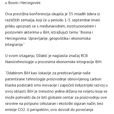
u Bosni i Hercegovini.
Ova prestižna konferencija okupila je 35 mladih lidera iz
različitih zemalja, koji će u periodu 1-5. septembar imati
priliku upoznati se s međunarodnim, institucionalnim i
poslovnim akterima u BiH, istražujući temu “Bosna i
Hercegovina: Upravljanje, geopolitika i ekonomska
integracija.”
U svom izlaganju, Džabić je naglasila značaj RCB
Nanotehnologije u procesima ekonomske integracije BiH.
“Odabirom BiH kao lokacije za predstavljanje naše
patentirane tehnologije proizvodnje obnovljenog carbon
blacka podstakli smo inovacije i započeli industrijski razvoj u
ovoj oblasti. BiH je trenutno jedina država na svijetu koja se
može pohvaliti da će biti globalni centar za proizvodnju ove
sirovine na potpuno cirkularan i ekološki siguran način, bez
emisije CO2. U perspektivi, ovo dovodi do povećanja