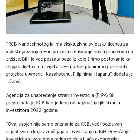
“RCB Nanotehnologija ima ekskluzivnu svjetsku licencu za
industrijalizaciju ovog procesa i plasiranje novih proizvoda na
tržište. BiH je već postala baza iz koje širimo poslovanje ka
drugim dijelovima svijeta. Ove godine planiramo pokrenuti
projekte u Americi, Kazahstanu, Filipinima i Japanu”, dodala je
Džabić.
Agencija za unapređenje stranih investicija (FIPA) BiH
prepoznala je RCB kao jednog od najznačajnijih stranih
investitora 2022. godine.
“Ovaj uspjeh nije samo priznanje za RCB, već i pozitivan
signal svima koji razmišljaju o investiranju u BiH. Povećanje
investicija stvara nova radna mjesta i jača ekonomsku