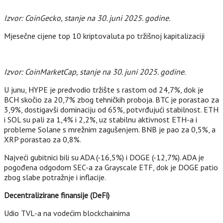
Izvor: CoinGecko, stanje na 30. juni 2025. godine.
Mjesečne cijene top 10 kriptovaluta po tržišnoj kapitalizaciji
Izvor: CoinMarketCap, stanje na 30. juni 2025. godine.
U junu, HYPE je predvodio tržište s rastom od 24,7%, dok je
BCH skočio za 20,7% zbog tehničkih proboja. BTC je porastao za
3,9%, dostigavši dominaciju od 65%, potvrđujući stabilnost. ETH
i SOL su pali za 1,4% i 2,2%, uz stabilnu aktivnost ETH-a i
probleme Solane s mrežnim zagušenjem. BNB je pao za 0,5%, a
XRP porastao za 0,8%.
Najveći gubitnici bili su ADA (-16,5%) i DOGE (-12,7%). ADA je
pogođena odgodom SEC-a za Grayscale ETF, dok je DOGE patio
zbog slabe potražnje i inflacije.
Decentralizirane finansije (DeFi)
Udio TVL-a na vodećim blockchainima