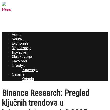
Menu
Home
Nauka
Ekonomija
Digitalizacija
Inovacije
Obrazovanje
Kako radi…
Lifestyle
Putovanja
O nama
Kontakt
Binance Research: Pregled
ključnih trendova u