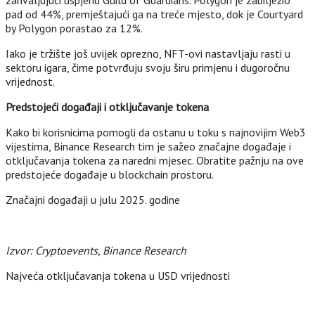
zahvaljujući uspjehu Guild of Guardians. Polygon je zabilježio
pad od 44%, premještajući ga na treće mjesto, dok je Courtyard
by Polygon porastao za 12%.
Iako je tržište još uvijek oprezno, NFT-ovi nastavljaju rasti u
sektoru igara, čime potvrđuju svoju širu primjenu i dugoročnu
vrijednost.
Predstojeći događaji i otključavanje tokena
Kako bi korisnicima pomogli da ostanu u toku s najnovijim Web3
vijestima, Binance Research tim je sažeo značajne događaje i
otključavanja tokena za naredni mjesec. Obratite pažnju na ove
predstojeće događaje u blockchain prostoru.
Značajni događaji u julu 2025. godine
Izvor: Cryptoevents, Binance Research
Najveća otključavanja tokena u USD vrijednosti