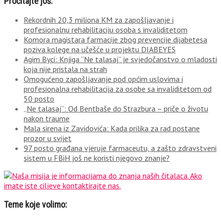
Pročitajte još:
Rekordnih 20,3 miliona KM za zapošljavanje i
profesionalnu rehabilitaciju osoba s invaliditetom
Komora magistara farmacije zbog prevencije dijabetesa
poziva kolege na učešće u projektu DIABEYES
Agim Byci: Knjiga “Ne talasaj” je svjedočanstvo o mladosti
koja nije pristala na strah
Omogućeno zapošljavanje pod općim uslovima i
profesionalna rehabilitacija za osobe sa invaliditetom od
50 posto
„Ne talasaj“: Od Bentbaše do Strazbura – priče o životu
nakon traume
Mala sirena iz Zavidovića: Kada prilika za rad postane
prozor u svijet
97 posto građana vjeruje farmaceutu, a zašto zdravstveni
sistem u FBiH još ne koristi njegovo znanje?
Teme koje volimo: