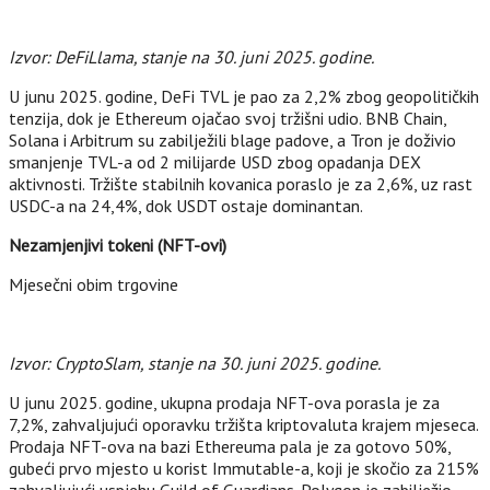
Izvor: DeFiLlama, stanje na 30. juni 2025. godine.
U junu 2025. godine, DeFi TVL je pao za 2,2% zbog geopolitičkih
tenzija, dok je Ethereum ojačao svoj tržišni udio. BNB Chain,
Solana i Arbitrum su zabilježili blage padove, a Tron je doživio
smanjenje TVL-a od 2 milijarde USD zbog opadanja DEX
aktivnosti. Tržište stabilnih kovanica poraslo je za 2,6%, uz rast
USDC-a na 24,4%, dok USDT ostaje dominantan.
Nezamjenjivi tokeni (NFT-ovi)
Mjesečni obim trgovine
Izvor: CryptoSlam, stanje na 30. juni 2025. godine.
U junu 2025. godine, ukupna prodaja NFT-ova porasla je za
7,2%, zahvaljujući oporavku tržišta kriptovaluta krajem mjeseca.
Prodaja NFT-ova na bazi Ethereuma pala je za gotovo 50%,
gubeći prvo mjesto u korist Immutable-a, koji je skočio za 215%