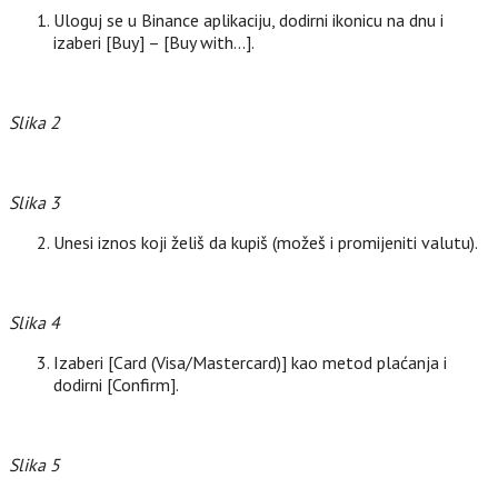
Uloguj se u Binance aplikaciju, dodirni ikonicu na dnu i
izaberi [Buy] – [Buy with…].
Slika 2
Slika 3
Unesi iznos koji želiš da kupiš (možeš i promijeniti valutu).
Slika 4
Izaberi [Card (Visa/Mastercard)] kao metod plaćanja i
dodirni [Confirm].
Slika 5