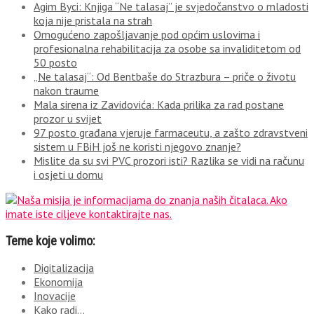
Agim Byci: Knjiga “Ne talasaj” je svjedočanstvo o mladosti
koja nije pristala na strah
Omogućeno zapošljavanje pod općim uslovima i
profesionalna rehabilitacija za osobe sa invaliditetom od
50 posto
„Ne talasaj“: Od Bentbaše do Strazbura – priče o životu
nakon traume
Mala sirena iz Zavidovića: Kada prilika za rad postane
prozor u svijet
97 posto građana vjeruje farmaceutu, a zašto zdravstveni
sistem u FBiH još ne koristi njegovo znanje?
Mislite da su svi PVC prozori isti? Razlika se vidi na računu
i osjeti u domu
Teme koje volimo:
Digitalizacija
Ekonomija
Inovacije
Kako radi…