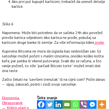
Ako prvi put kupuješ karticom, trebaćeš da uneseš detalje
kartice.
Slika 6
Napomena: Može biti potrebno da se sačeka 24h ako povežeš
previše kartica odjednom. Ako kartica ne prođe, pokušaj sa
karticom druge banke ili zemlje. Za više informacija klikni
ovdje
.
Kupovina Bitcoina ne mora da izgleda kao nedostižan san. Uz
satoshije možeš početi s malim iznosima, onoliko koliko košta
kafa, par patika ili vikend putovanje. Svaki dio se računa, a što
ranije počneš, to više “parčadi Bitcoin torte” možeš imati dok
ona raste.
Zašto čekati na “savršeni trenutak” ili na cijeli coin? Počni danas
– sipaj, zakorači, poleti i složi svoje satoshije.
Ekonomija
,
Širite znanje
Obrazovanje
Post
←
Kripto ulazi u