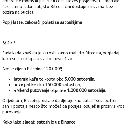
dolara, ne moraš kupiti cijeli coin. Možeš posjedovati i mali dio,
čak i samo jedan sat, što Bitcoin čini dostupnim svima, bez
obzira na budžet.
Popij latte, zakorači, poleti sa satoshijima
Slika 1
Sada kada znaš da je satoshi samo mali dio Bitcoina, pogledaj
kako se to uklapa u svakodnevni život.
Ako je cijena Bitcoina 120.000$:
jutarnja kafa
te košta oko
5.000 satoshija
,
nove patike
oko
150.000 satoshija
,
a
vikend putovanje
otprilike
1.000.000 satoshija
.
Odjednom, Bitcoin prestaje da djeluje kao daleki “šestocifreni
san” i postaje nešto što možeš da popiješ, obuješ ili proživiš kroz
putovanje.
Kako lako slagati satoshije uz Binance