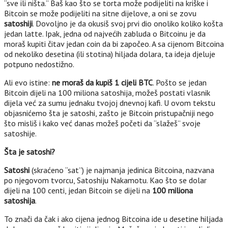
“sve ili ništa.” Baš kao što se torta može podijeliti na kriške i
Bitcoin se može podijeliti na sitne dijelove, a oni se zovu
satoshiji
. Dovoljno je da okusiš svoj prvi dio onoliko koliko košta
jedan latte. Ipak, jedna od najvećih zabluda o Bitcoinu je da
moraš kupiti čitav jedan coin da bi započeo. A sa cijenom Bitcoina
od nekoliko desetina (ili stotina) hiljada dolara, ta ideja djeluje
potpuno nedostižno.
Ali evo istine:
ne moraš da kupiš 1 cijeli BTC
. Pošto se jedan
Bitcoin dijeli na 100 miliona satoshija, možeš postati vlasnik
dijela već za sumu jednaku tvojoj dnevnoj kafi. U ovom tekstu
objasnićemo šta je satoshi, zašto je Bitcoin pristupačniji nego
što misliš i kako već danas možeš početi da “slažeš” svoje
satoshije.
Šta je satoshi?
Satoshi
(skraćeno “sat”) je najmanja jedinica Bitcoina, nazvana
po njegovom tvorcu, Satoshiju Nakamotu. Kao što se dolar
dijeli na 100 centi, jedan Bitcoin se dijeli na
100 miliona
satoshija
.
To znači da čak i ako cijena jednog Bitcoina ide u desetine hiljada