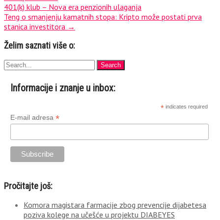
401(k) klub – Nova era penzionih ulaganja
navigation
Teng o smanjenju kamatnih stopa: Kripto može postati prva
stanica investitora
→
Želim saznati više o:
Informacije i znanje u inbox:
*
indicates required
*
E-mail adresa
Pročitajte još:
Komora magistara farmacije zbog prevencije dijabetesa
poziva kolege na učešće u projektu DIABEYES