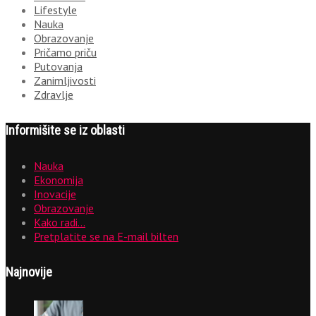
Lifestyle
Nauka
Obrazovanje
Pričamo priču
Putovanja
Zanimljivosti
Zdravlje
Informišite se iz oblasti
Nauka
Ekonomija
Inovacije
Obrazovanje
Kako radi…
Pretplatite se na E-mail bilten
Najnovije