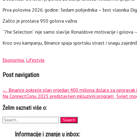
Prva polovina 2026. godine: Sedam pobjednika – šest vlasnika Digi
Zašto je proslava 950 golova važna
“7he Selection” nije samo slavlje Ronaldove motivacije i golova — t
Kroz ovu kampanju, Binance spaja sportsku strast i snagu zajedništ
Ekonomija
,
Lifestyle
Post navigation
←
Binance pokreće plan vrijedan 400 miliona dolara za oporavak i
Na ConnectConu 2025 predstavljen inkluzivni program „Svijet mogu
Želim saznati više o:
Informacije i znanje u inbox: