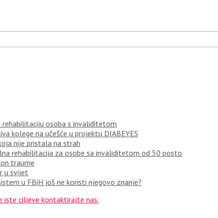
rehabilitaciju osoba s invaliditetom
ziva kolege na učešće u projektu DIABEYES
oja nije pristala na strah
a rehabilitacija za osobe sa invaliditetom od 50 posto
akon traume
 u svijet
istem u FBiH još ne koristi njegovo znanje?