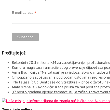
*
E-mail adresa
Pročitajte još:
Rekordnih 20,3 miliona KM za zapošljavanje i profesionalnu 
Komora magistara farmacije zbog prevencije dijabetesa po
Agim Byci: Knjiga “Ne talasaj” je svjedočanstvo o mladosti k
Omogućeno zapošljavanje pod općim uslovima i profesionaln
„Ne talasaj“: Od Bentbaše do Strazbura – priče o životu n
Mala sirena iz Zavidovića: Kada prilika za rad postane prozor
97 posto građana vjeruje farmaceutu, a zašto zdravstveni s