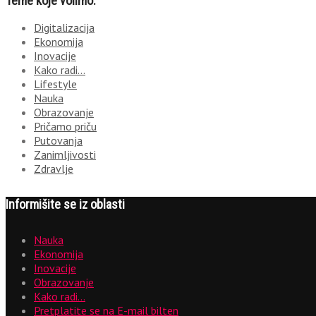
Teme koje volimo:
Digitalizacija
Ekonomija
Inovacije
Kako radi…
Lifestyle
Nauka
Obrazovanje
Pričamo priču
Putovanja
Zanimljivosti
Zdravlje
Informišite se iz oblasti
Nauka
Ekonomija
Inovacije
Obrazovanje
Kako radi…
Pretplatite se na E-mail bilten