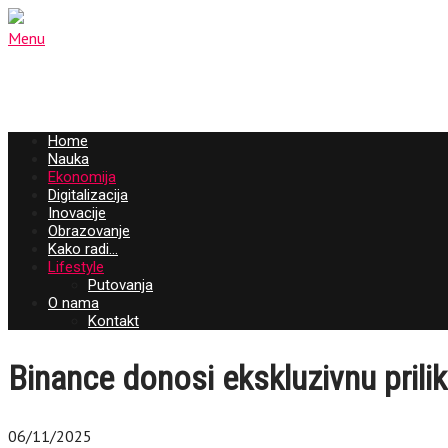
Menu
Home
Nauka
Ekonomija
Digitalizacija
Inovacije
Obrazovanje
Kako radi…
Lifestyle
Putovanja
O nama
Kontakt
Binance donosi ekskluzivnu prili
06/11/2025