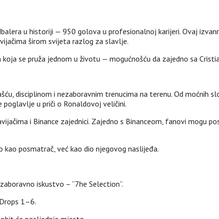
balera u historiji — 950 golova u profesionalnoj karijeri. Ovaj izva
ijačima širom svijeta razlog za slavlje.
om koja se pruža jednom u životu — mogućnošću da zajedno sa Crist
u, disciplinom i nezaboravnim trenucima na terenu. Od moćnih slobo
 poglavlje u priči o Ronaldovoj veličini.
navijačima i Binance zajednici. Zajedno s Binanceom, fanovi mogu pos
o kao posmatrač, već kao dio njegovog naslijeđa.
zaboravno iskustvo – “7he Selection”.
a Drops 1–6.