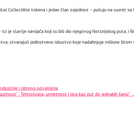
tal Collectible tokena i jedan član zajednice – putuju na susret sa
o je slavlje navijača koji su bili dio njegovog historijskog puta, i 
va, stvarajući jedinstveno iskustvo koje nadahnjuje milione širom s
ndustrije i obnovu povjerenja
ćnosti“: Tehnologija, umjetnost i igra kao put do jednakih šansi“