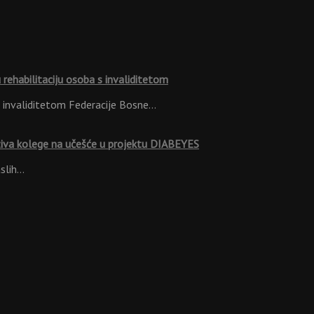
rehabilitaciju osoba s invaliditetom
s invaliditetom Federacije Bosne…
ziva kolege na učešće u projektu DIABEYES
aslih…