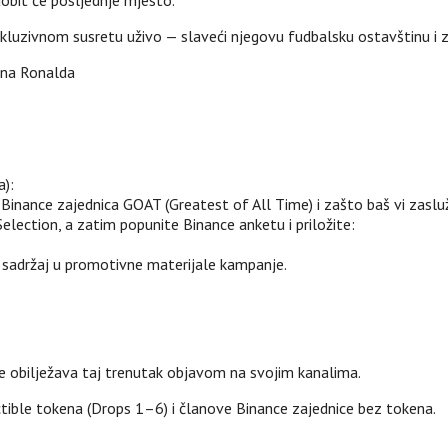
dobit će posljednje mjesto.
skluzivnom susretu uživo — slaveći njegovu fudbalsku ostavštinu i za
ana Ronalda
a):
 Binance zajednica GOAT (Greatest of All Time) i zašto baš vi zasluž
ection, a zatim popunite Binance anketu i priložite:
š sadržaj u promotivne materijale kampanje.
ce obilježava taj trenutak objavom na svojim kanalima.
ctible tokena (Drops 1–6) i članove Binance zajednice bez tokena.