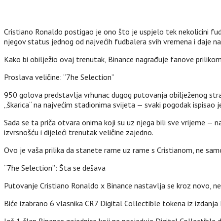
Cristiano Ronaldo postigao je ono što je uspjelo tek nekolicini fud
njegov status jednog od najvećih fudbalera svih vremena i daje nav
Kako bi obilježio ovaj trenutak, Binance nagrađuje fanove prilik
Proslava veličine: “7he Selection”
950 golova predstavlja vrhunac dugog putovanja obilježenog strašć
„škarica“ na najvećim stadionima svijeta — svaki pogodak ispisao je
Sada se ta priča otvara onima koji su uz njega bili sve vrijeme — 
izvrsnošću i dijeleći trenutak veličine zajedno.
Ovo je vaša prilika da stanete rame uz rame s Cristianom, ne sam
“7he Selection”: Šta se dešava
Putovanje Cristiano Ronaldo x Binance nastavlja se kroz novo, ne
Biće izabrano 6 vlasnika CR7 Digital Collectible tokena iz izdanj