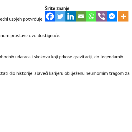
Širite znanje
nredni uspjeh potvrđuje
ianom proslave ovo dostignuće.
dnih udaraca i skokova koji prkose gravitaciji, do legendarnih
tati dio historije, slaveći karijeru obilježenu neumornim tragom za