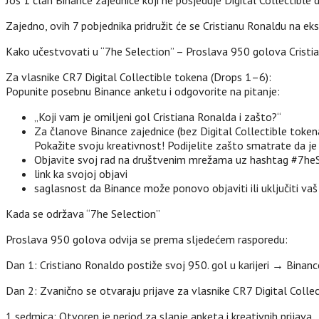
Još 1 član Binance zajednice koji ne posjeduje Digital Collectible 
Zajedno, ovih 7 pobjednika pridružit će se Cristianu Ronaldu na ek
Kako učestvovati u “7he Selection” – Proslava 950 golova Cristi
Za vlasnike CR7 Digital Collectible tokena (Drops 1–6):
Popunite posebnu Binance anketu i odgovorite na pitanje:
„Koji vam je omiljeni gol Cristiana Ronalda i zašto?“
Za članove Binance zajednice (bez Digital Collectible token
Pokažite svoju kreativnost! Podijelite zašto smatrate da je
Objavite svoj rad na društvenim mrežama uz hashtag #7heSel
link ka svojoj objavi
saglasnost da Binance može ponovo objaviti ili uključiti va
Kada se održava “7he Selection”
Proslava 950 golova odvija se prema sljedećem rasporedu:
Dan 1: Cristiano Ronaldo postiže svoj 950. gol u karijeri → Binan
Dan 2: Zvanično se otvaraju prijave za vlasnike CR7 Digital Colle
1 sedmica: Otvoren je period za slanje anketa i kreativnih prijava.