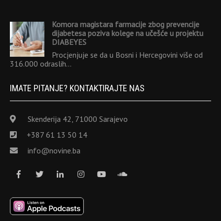
Komora magistara farmacije zbog prevencije
dijabetesa poziva kolege na učešće u projektu
DIABEYES
Procjenjuje se da u Bosni i Hercegovini više od
316.000 odraslih…
IMATE PITANJE? KONTAKTIRAJTE NAS
Skenderija 42, 71000 Sarajevo
+387 61 13 50 14
info@novine.ba