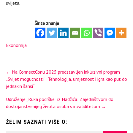
svijeta.
Širite znanje
Ekonomija
Post
←
Na ConnectConu 2025 predstavljen inkluzivni program
navigation
„Svijet mogućnosti“: Tehnologija, umjetnost i igra kao put do
jednakih šansi“
Udruženje „Ruka podrške“ iz Hadžića: Zajedništvom do
dostojanstvenijeg života osoba s invaliditetom
→
ŽELIM SAZNATI VIŠE O: