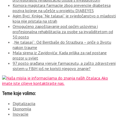
profesionalnu rehabilitaciju osoba s invaliditetom
Komora magistara farmacije zbog prevencije dijabetesa
poziva kolege na učešće u projektu DIABEYES
Agim Byci: Knjiga “Ne talasaj” je svjedočanstvo o mladosti
koja nije pristala na strah
Omogućeno zapošljavanje pod općim uslovima i
profesionalna rehabilitacija za osobe sa invaliditetom od
50 posto
„Ne talasaj“: Od Bentbaše do Strazbura – priče o životu
nakon traume
Mala sirena iz Zavidovića: Kada prilika za rad postane
prozor u svijet
97 posto građana vjeruje farmaceutu, a zašto zdravstveni
sistem u FBiH još ne koristi njegovo znanje?
Teme koje volimo:
Digitalizacija
Ekonomija
Inovacije