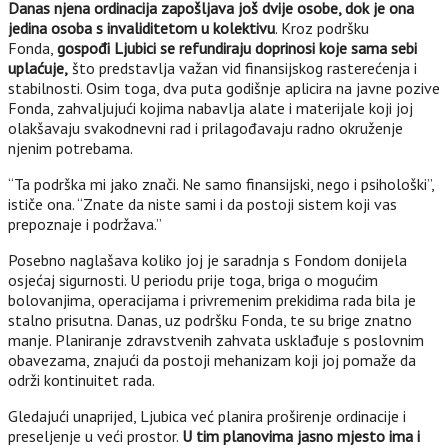
Danas njena ordinacija zapošljava još dvije osobe, dok je ona
jedina osoba s invaliditetom u kolektivu
. Kroz podršku
Fonda,
gospođi
Ljubici se refundiraju doprinosi koje sama sebi
uplaćuje,
što predstavlja važan vid finansijskog rasterećenja i
stabilnosti. Osim toga, dva puta godišnje aplicira na javne pozive
Fonda, zahvaljujući kojima nabavlja alate i materijale koji joj
olakšavaju svakodnevni rad i prilagođavaju radno okruženje
njenim potrebama.
“Ta podrška mi jako znači. Ne samo finansijski, nego i psihološki”,
ističe ona. “Znate da niste sami i da postoji sistem koji vas
prepoznaje i podržava.”
Posebno naglašava koliko joj je saradnja s Fondom donijela
osjećaj sigurnosti. U periodu prije toga, briga o mogućim
bolovanjima, operacijama i privremenim prekidima rada bila je
stalno prisutna. Danas, uz podršku Fonda, te su brige znatno
manje. Planiranje zdravstvenih zahvata usklađuje s poslovnim
obavezama, znajući da postoji mehanizam koji joj pomaže da
održi kontinuitet rada.
Gledajući unaprijed, Ljubica već planira proširenje ordinacije i
preseljenje u veći prostor.
U tim planovima jasno mjesto ima i