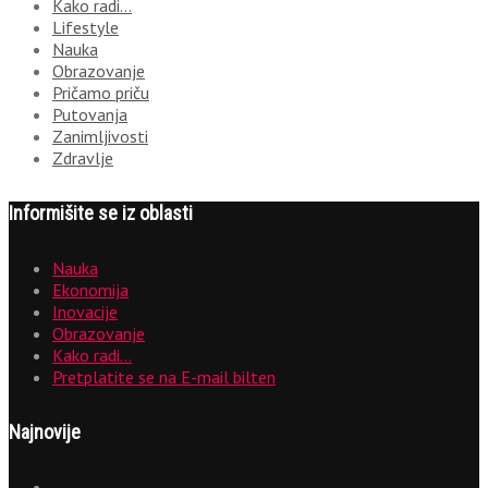
Kako radi…
Lifestyle
Nauka
Obrazovanje
Pričamo priču
Putovanja
Zanimljivosti
Zdravlje
Informišite se iz oblasti
Nauka
Ekonomija
Inovacije
Obrazovanje
Kako radi…
Pretplatite se na E-mail bilten
Najnovije