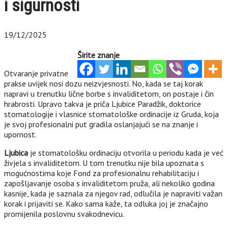
i sigurnosti
19/12/2025
Širite znanje
Otvaranje privatne
prakse uvijek nosi dozu neizvjesnosti. No, kada se taj korak
napravi u trenutku lične borbe s invaliditetom, on postaje i čin
hrabrosti. Upravo takva je priča Ljubice Paradžik, doktorice
stomatologije i vlasnice stomatološke ordinacije iz Gruda, koja
je svoj profesionalni put gradila oslanjajući se na znanje i
upornost.
Ljubica
je stomatološku ordinaciju otvorila u periodu kada je već
živjela s invaliditetom. U tom trenutku nije bila upoznata s
mogućnostima koje Fond za profesionalnu rehabilitaciju i
zapošljavanje osoba s invaliditetom pruža, ali nekoliko godina
kasnije, kada je saznala za njegov rad, odlučila je napraviti važan
korak i prijaviti se. Kako sama kaže, ta odluka joj je značajno
promijenila poslovnu svakodnevicu.