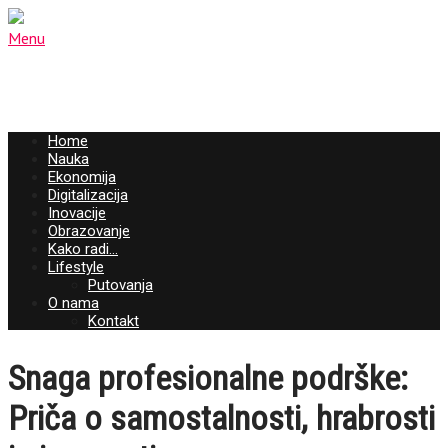
Menu
Home
Nauka
Ekonomija
Digitalizacija
Inovacije
Obrazovanje
Kako radi…
Lifestyle
Putovanja
O nama
Kontakt
Snaga profesionalne podrške:
Priča o samostalnosti, hrabrosti