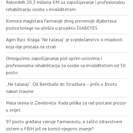
Rekordnih 20,3 miliona KM za zapošljavanje i profesionalnu
rehabilitaciju osoba s invaliditetom
Komora magistara farmacije zbog prevencije dijabetesa
poziva kolege na učešće u projektu DIABEYES
Agim Byci: Knjiga “Ne talasaj” je svjedočanstvo o mladosti
koja nije pristala na strah
Omogućeno zapošljavanje pod općim uslovima i
profesionalna rehabilitacija za osobe sa invaliditetom od 50
posto
„Ne talasaj“: Od Bentbaše do Strazbura – priče o životu
nakon traume
Mala sirena iz Zavidovića: Kada prilika za rad postane prozor
u svijet
97 posto građana vjeruje farmaceutu, a zašto zdravstveni
sistem u FBiH još ne koristi njegovo znanje?