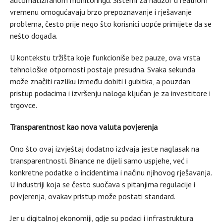
automatiziranom monitoringu. Sistemi za nadzor u realnom
vremenu omogućavaju brzo prepoznavanje i rješavanje
problema, često prije nego što korisnici uopće primijete da se
nešto događa.
U kontekstu tržišta koje funkcioniše bez pauze, ova vrsta
tehnološke otpornosti postaje presudna. Svaka sekunda
može značiti razliku između dobiti i gubitka, a pouzdan
pristup podacima i izvršenju naloga ključan je za investitore i
trgovce.
Transparentnost kao nova valuta povjerenja
Ono što ovaj izvještaj dodatno izdvaja jeste naglasak na
transparentnosti. Binance ne dijeli samo uspjehe, već i
konkretne podatke o incidentima i načinu njihovog rješavanja.
U industriji koja se često suočava s pitanjima regulacije i
povjerenja, ovakav pristup može postati standard.
Jer u digitalnoj ekonomiji, gdje su podaci i infrastruktura