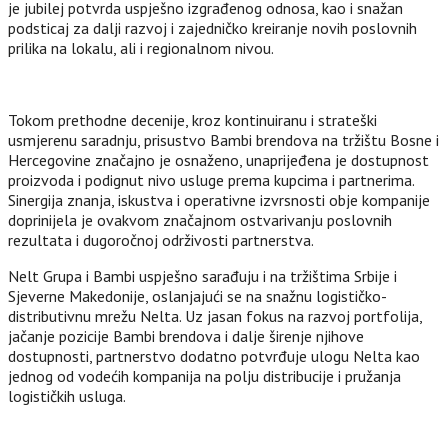
je jubilej potvrda uspješno izgrađenog odnosa, kao i snažan
podsticaj za dalji razvoj i zajedničko kreiranje novih poslovnih
prilika na lokalu, ali i regionalnom nivou.
Tokom prethodne decenije, kroz kontinuiranu i strateški
usmjerenu saradnju, prisustvo Bambi brendova na tržištu Bosne i
Hercegovine značajno je osnaženo, unaprijeđena je dostupnost
proizvoda i podignut nivo usluge prema kupcima i partnerima.
Sinergija znanja, iskustva i operativne izvrsnosti obje kompanije
doprinijela je ovakvom značajnom ostvarivanju poslovnih
rezultata i dugoročnoj održivosti partnerstva.
Nelt Grupa i Bambi uspješno sarađuju i na tržištima Srbije i
Sjeverne Makedonije, oslanjajući se na snažnu logističko-
distributivnu mrežu Nelta. Uz jasan fokus na razvoj portfolija,
jačanje pozicije Bambi brendova i dalje širenje njihove
dostupnosti, partnerstvo dodatno potvrđuje ulogu Nelta kao
jednog od vodećih kompanija na polju distribucije i pružanja
logističkih usluga.