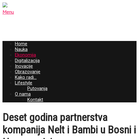
Menu
Home
Nauka
Ekonomija
Digitalizacija
Inovacije
Obrazovanje
Kako radi…
Lifestyle
Putovanja
O nama
Kontakt
Deset godina partnerstva
kompanija Nelt i Bambi u Bosni i