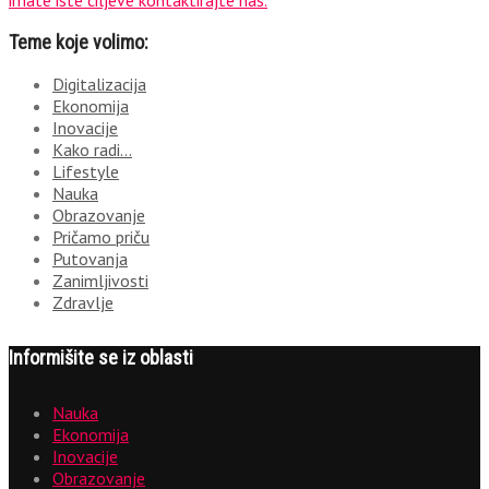
Teme koje volimo:
Digitalizacija
Ekonomija
Inovacije
Kako radi…
Lifestyle
Nauka
Obrazovanje
Pričamo priču
Putovanja
Zanimljivosti
Zdravlje
Informišite se iz oblasti
Nauka
Ekonomija
Inovacije
Obrazovanje