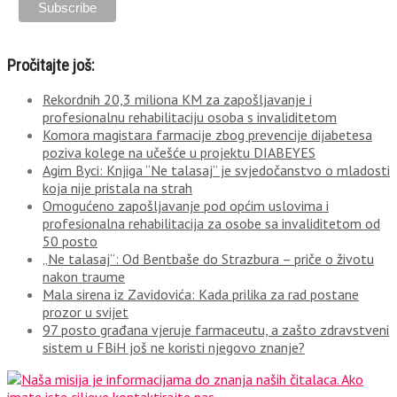
Pročitajte još:
Rekordnih 20,3 miliona KM za zapošljavanje i
profesionalnu rehabilitaciju osoba s invaliditetom
Komora magistara farmacije zbog prevencije dijabetesa
poziva kolege na učešće u projektu DIABEYES
Agim Byci: Knjiga “Ne talasaj” je svjedočanstvo o mladosti
koja nije pristala na strah
Omogućeno zapošljavanje pod općim uslovima i
profesionalna rehabilitacija za osobe sa invaliditetom od
50 posto
„Ne talasaj“: Od Bentbaše do Strazbura – priče o životu
nakon traume
Mala sirena iz Zavidovića: Kada prilika za rad postane
prozor u svijet
97 posto građana vjeruje farmaceutu, a zašto zdravstveni
sistem u FBiH još ne koristi njegovo znanje?