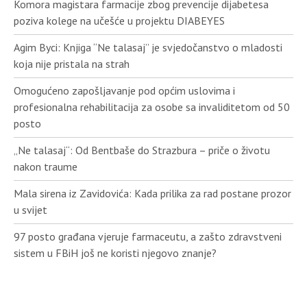
Komora magistara farmacije zbog prevencije dijabetesa
poziva kolege na učešće u projektu DIABEYES
Agim Byci: Knjiga “Ne talasaj” je svjedočanstvo o mladosti
koja nije pristala na strah
Omogućeno zapošljavanje pod općim uslovima i
profesionalna rehabilitacija za osobe sa invaliditetom od 50
posto
„Ne talasaj“: Od Bentbaše do Strazbura – priče o životu
nakon traume
Mala sirena iz Zavidovića: Kada prilika za rad postane prozor
u svijet
97 posto građana vjeruje farmaceutu, a zašto zdravstveni
sistem u FBiH još ne koristi njegovo znanje?