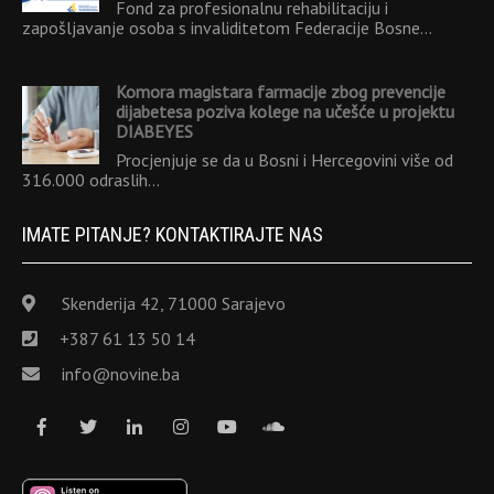
Fond za profesionalnu rehabilitaciju i
zapošljavanje osoba s invaliditetom Federacije Bosne…
Komora magistara farmacije zbog prevencije
dijabetesa poziva kolege na učešće u projektu
DIABEYES
Procjenjuje se da u Bosni i Hercegovini više od
316.000 odraslih…
IMATE PITANJE? KONTAKTIRAJTE NAS
Skenderija 42, 71000 Sarajevo
+387 61 13 50 14
info@novine.ba