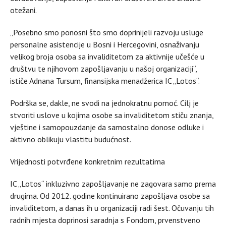
otežani.
„Posebno smo ponosni što smo doprinijeli razvoju usluge
personalne asistencije u Bosni i Hercegovini, osnaživanju
velikog broja osoba sa invaliditetom za aktivnije učešće u
društvu te njihovom zapošljavanju u našoj organizaciji“,
ističe Adnana Tursum, finansijska menadžerica IC „Lotos“.
Podrška se, dakle, ne svodi na jednokratnu pomoć. Cilj je
stvoriti uslove u kojima osobe sa invaliditetom stiču znanja,
vještine i samopouzdanje da samostalno donose odluke i
aktivno oblikuju vlastitu budućnost.
Vrijednosti potvrđene konkretnim rezultatima
IC „Lotos“ inkluzivno zapošljavanje ne zagovara samo prema
drugima. Od 2012. godine kontinuirano zapošljava osobe sa
invaliditetom, a danas ih u organizaciji radi šest. Očuvanju tih
radnih mjesta doprinosi saradnja s Fondom, prvenstveno