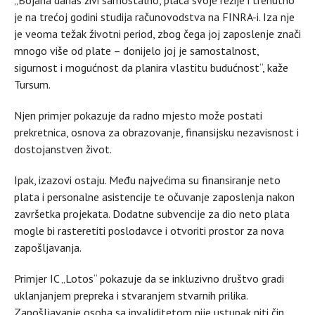
„Bojana danas živi samostalno, plaća svoje režije i trenutno
je na trećoj godini studija računovodstva na FINRA-i. Iza nje
je veoma težak životni period, zbog čega joj zaposlenje znači
mnogo više od plate – donijelo joj je samostalnost,
sigurnost i mogućnost da planira vlastitu budućnost“, kaže
Tursum.
Njen primjer pokazuje da radno mjesto može postati
prekretnica, osnova za obrazovanje, finansijsku nezavisnost i
dostojanstven život.
Ipak, izazovi ostaju. Među najvećima su finansiranje neto
plata i personalne asistencije te očuvanje zaposlenja nakon
završetka projekata. Dodatne subvencije za dio neto plata
mogle bi rasteretiti poslodavce i otvoriti prostor za nova
zapošljavanja.
Primjer IC „Lotos“ pokazuje da se inkluzivno društvo gradi
uklanjanjem prepreka i stvaranjem stvarnih prilika.
Zapošljavanje osoba sa invaliditetom nije ustupak niti čin