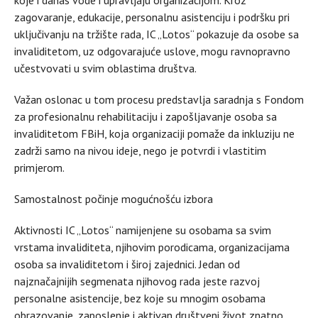
koje i danas vode i upravljaju organizacijom. Kroz
zagovaranje, edukacije, personalnu asistenciju i podršku pri
uključivanju na tržište rada, IC „Lotos“ pokazuje da osobe sa
invaliditetom, uz odgovarajuće uslove, mogu ravnopravno
učestvovati u svim oblastima društva.
Važan oslonac u tom procesu predstavlja saradnja s Fondom
za profesionalnu rehabilitaciju i zapošljavanje osoba sa
invaliditetom FBiH, koja organizaciji pomaže da inkluziju ne
zadrži samo na nivou ideje, nego je potvrdi i vlastitim
primjerom.
Samostalnost počinje mogućnošću izbora
Aktivnosti IC „Lotos“ namijenjene su osobama sa svim
vrstama invaliditeta, njihovim porodicama, organizacijama
osoba sa invaliditetom i široj zajednici. Jedan od
najznačajnijih segmenata njihovog rada jeste razvoj
personalne asistencije, bez koje su mnogim osobama
obrazovanje, zaposlenje i aktivan društveni život znatno