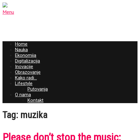
Menu
Home
Nauka
Ekonomija
Digitalizacija
Inovacije
Obrazovanje
Kako radi…
Lifestyle
Putovanja
O nama
Kontakt
Tag: muzika
Please don’t stop the music: