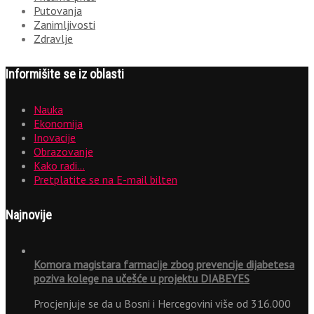
Putovanja
Zanimljivosti
Zdravlje
Informišite se iz oblasti
Nauka
Ekonomija
Inovacije
Obrazovanje
Kako radi…
Pretplatite se na E-mail bilten
Najnovije
Komora magistara farmacije zbog prevencije dijabetesa
poziva kolege na učešće u projektu DIABEYES
Procjenjuje se da u Bosni i Hercegovini više od 316.000