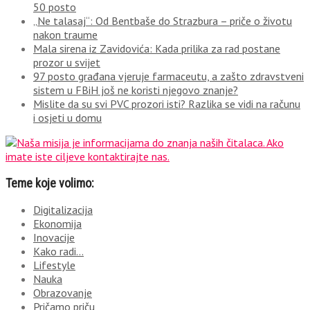
50 posto
„Ne talasaj“: Od Bentbaše do Strazbura – priče o životu
nakon traume
Mala sirena iz Zavidovića: Kada prilika za rad postane
prozor u svijet
97 posto građana vjeruje farmaceutu, a zašto zdravstveni
sistem u FBiH još ne koristi njegovo znanje?
Mislite da su svi PVC prozori isti? Razlika se vidi na računu
i osjeti u domu
Teme koje volimo:
Digitalizacija
Ekonomija
Inovacije
Kako radi…
Lifestyle
Nauka
Obrazovanje
Pričamo priču