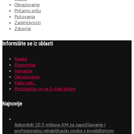
Obrazovanje
Pričamo priču
Putovanja
Zanimljivosti
Zdravlje
Informišite se iz oblasti
Nauka
Ekonomija
Inovacije
Obrazovanje
Kako radi…
Pretplatite se na E-mail bilten
Najnovije
Rekordnih 20,3 miliona KM za zapošljavanje i
profesionalnu rehabilitaciju osoba s invaliditetom