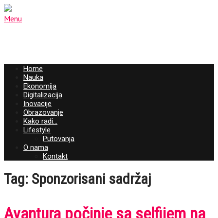
Menu
Home
Nauka
Ekonomija
Digitalizacija
Inovacije
Obrazovanje
Kako radi…
Lifestyle
Putovanja
O nama
Kontakt
Tag: Sponzorisani sadržaj
Avantura počinje sa selfijem na