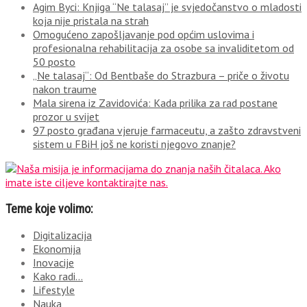
Agim Byci: Knjiga “Ne talasaj” je svjedočanstvo o mladosti
koja nije pristala na strah
Omogućeno zapošljavanje pod općim uslovima i
profesionalna rehabilitacija za osobe sa invaliditetom od
50 posto
„Ne talasaj“: Od Bentbaše do Strazbura – priče o životu
nakon traume
Mala sirena iz Zavidovića: Kada prilika za rad postane
prozor u svijet
97 posto građana vjeruje farmaceutu, a zašto zdravstveni
sistem u FBiH još ne koristi njegovo znanje?
Teme koje volimo:
Digitalizacija
Ekonomija
Inovacije
Kako radi…
Lifestyle
Nauka