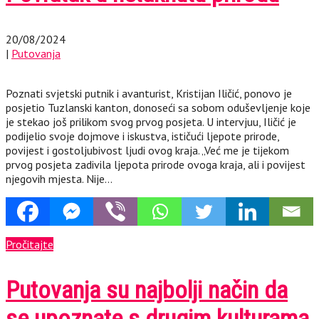
20/08/2024
|
Putovanja
Poznati svjetski putnik i avanturist, Kristijan Iličić, ponovo je
posjetio Tuzlanski kanton, donoseći sa sobom oduševljenje koje
je stekao još prilikom svog prvog posjeta. U intervjuu, Iličić je
podijelio svoje dojmove i iskustva, ističući ljepote prirode,
povijest i gostoljubivost ljudi ovog kraja. „Već me je tijekom
prvog posjeta zadivila ljepota prirode ovoga kraja, ali i povijest
njegovih mjesta. Nije…
Pročitajte
Putovanja su najbolji način da
se upoznate s drugim kulturama