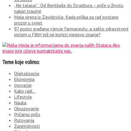
„Ne talasaj“: Od Bentbaše do Strazbura – priče o životu
nakon traume
Mala sirena iz Zavidovića: Kada prilika za rad postane
prozor u svijet
97 posto građana vjeruje farmaceutu, a zašto zdravstveni
sistem u FBiH još ne koristi njegovo znanje?
Teme koje volimo:
Digitalizacija
Ekonomija
Inovacije
Kako radi…
Lifestyle
Nauka
Obrazovanje
Pričamo priču
Putovanja
Zanimljivosti