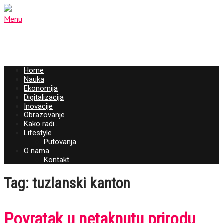
Menu
Home
Nauka
Ekonomija
Digitalizacija
Inovacije
Obrazovanje
Kako radi…
Lifestyle
Putovanja
O nama
Kontakt
Tag: tuzlanski kanton
Povratak u netaknutu prirodu