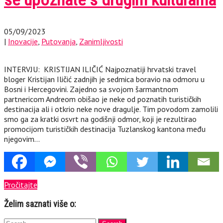
05/09/2023
|
Inovacije
,
Putovanja
,
Zanimljivosti
INTERVJU: KRISTIJAN ILIČIĆ Najpoznatiji hrvatski travel
bloger Kristijan Iličić zadnjih je sedmica boravio na odmoru u
Bosni i Hercegovini. Zajedno sa svojom šarmantnom
partnericom Andreom obišao je neke od poznatih turističkih
destinacija ali i otkrio neke nove dragulje. Tim povodom zamolili
smo ga za kratki osvrt na godišnji odmor, koji je rezultirao
promocijom turističkih destinacija Tuzlanskog kantona među
njegovim…
Pročitajte
Želim saznati više o: