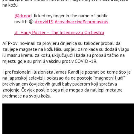
na kožu.
@dr.noc
I licked my finger in the name of public
health 😩
#covid19
#covidvaccine
#coronavirus
♬ Harry Potter – The Intermezzo Orchestra
AFP-ovi novinari za provjeru činjenica su također probali da
zalijepe magnete na koži. Nisu uspjeli osim kada su dodali vlagu
ili masnu kremu za kožu, uključujući i kada su probali tačno na
mjestu gdje su primili vakcinu protiv COVID -19.
I profesionalni iluzionista James Randi je poznat po tome što je
na japanskoj televiziji pokazao da ne postoje “magnetni ljudi”
prekrivanjem čovjekovih grudi baby puderom koji sprečava
znojenje. Čovjek poslije toga nije mogao da nalijepi metalne
predmete na svoju kožu.