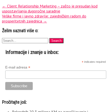
←
Client Relationship Marketing – zašto je presudan kod
uspostavljanja dugoročne saradnje
Velike firme i javno zdravlje: zajedničkim radom do
prosperitetnih zajednica
→
Želim saznati više o:
Informacije i znanje u inbox:
*
indicates required
*
E-mail adresa
Pročitajte još:
Rekordnih 20,3 miliona KM za zapošljavanje i