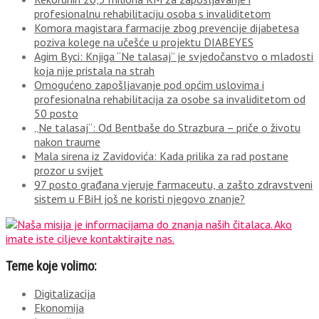
profesionalnu rehabilitaciju osoba s invaliditetom
Komora magistara farmacije zbog prevencije dijabetesa
poziva kolege na učešće u projektu DIABEYES
Agim Byci: Knjiga “Ne talasaj” je svjedočanstvo o mladosti
koja nije pristala na strah
Omogućeno zapošljavanje pod općim uslovima i
profesionalna rehabilitacija za osobe sa invaliditetom od
50 posto
„Ne talasaj“: Od Bentbaše do Strazbura – priče o životu
nakon traume
Mala sirena iz Zavidovića: Kada prilika za rad postane
prozor u svijet
97 posto građana vjeruje farmaceutu, a zašto zdravstveni
sistem u FBiH još ne koristi njegovo znanje?
Teme koje volimo:
Digitalizacija
Ekonomija