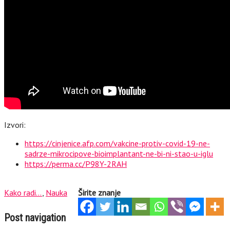
Izvori:
https://cinjenice.afp.com/vakcine-protiv-covid-19-ne-
sadrze-mikrocipove-bioimplantant-ne-bi-ni-stao-u-iglu
https://perma.cc/P98Y-2RAH
Kako radi...
,
Nauka
Širite znanje
Post navigation