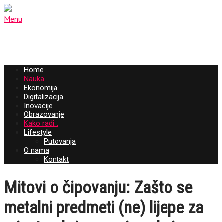
Menu
Home
Nauka
Ekonomija
Digitalizacija
Inovacije
Obrazovanje
Kako radi…
Lifestyle
Putovanja
O nama
Kontakt
Mitovi o čipovanju: Zašto se
metalni predmeti (ne) lijepe za