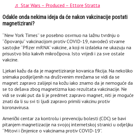
♬ Star Wars – Produced – Ettore Stratta
Odakle onda nekima ideja da će nakon vakcinacije postati
magnetizirani?
“New York Times” se posebno osvrnuo na lažnu tvrdnju o
“čipovanju” vakcinacijom protiv COVID-19, navodeći stvarne
sastojke “Pfizer mRNA” vakcine, a koji ni izdaleka ne ukazuju na
prisustvo bilo kakvih mikročipova. Isto vrijedi i za sve ostale
vakcine.
Ljekari kažu da da je magnetiziranje kovanica fikcija. Na nekoliko
snimaka podijeljenih na društvenim mrežama se vidi da se
magnet zapravo zalijepi na kožu iako znamo da je nemoguće da
se to dešava zbog magnetizma kao rezultata vakcinacije. Ne
vidi se svaki put da li je predmet zapravo magnet, niti je moguće
znati da li su svi ti ljudi zapravo primili vakcinu protiv
koronavirusa.
Američki centar za kontrolu i prevenciju bolesti (CDC) se bavi
pitanjem magnetizacije na svojoj internetskoj stranici u odjeljku
“Mitovi i činjenice o vakcinama protiv COVID-19”.