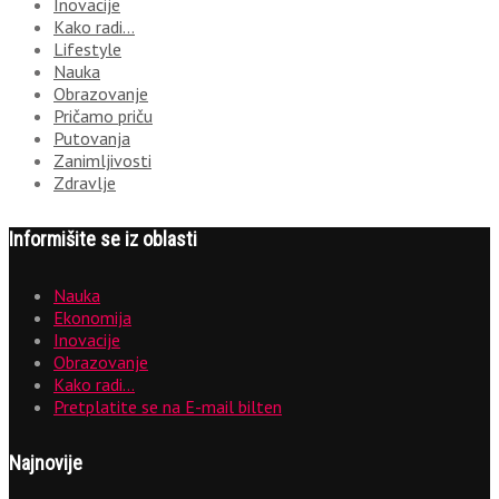
Inovacije
Kako radi…
Lifestyle
Nauka
Obrazovanje
Pričamo priču
Putovanja
Zanimljivosti
Zdravlje
Informišite se iz oblasti
Nauka
Ekonomija
Inovacije
Obrazovanje
Kako radi…
Pretplatite se na E-mail bilten
Najnovije