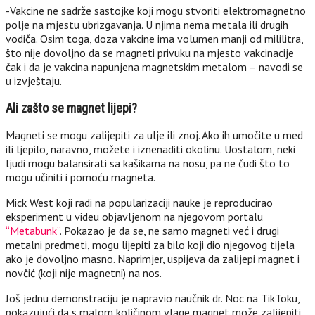
-Vakcine ne sadrže sastojke koji mogu stvoriti elektromagnetno
polje na mjestu ubrizgavanja. U njima nema metala ili drugih
vodiča. Osim toga, doza vakcine ima volumen manji od mililitra,
što nije dovoljno da se magneti privuku na mjesto vakcinacije
čak i da je vakcina napunjena magnetskim metalom – navodi se
u izvještaju.
Ali zašto se magnet lijepi?
Magneti se mogu zalijepiti za ulje ili znoj. Ako ih umočite u med
ili ljepilo, naravno, možete i iznenaditi okolinu. Uostalom, neki
ljudi mogu balansirati sa kašikama na nosu, pa ne čudi što to
mogu učiniti i pomoću magneta.
Mick West koji radi na popularizaciji nauke je reproducirao
eksperiment u videu objavljenom na njegovom portalu
“Metabunk”
. Pokazao je da se, ne samo magneti već i drugi
metalni predmeti, mogu lijepiti za bilo koji dio njegovog tijela
ako je dovoljno masno. Naprimjer, uspijeva da zalijepi magnet i
novčić (koji nije magnetni) na nos.
Još jednu demonstraciju je napravio naučnik dr. Noc na TikToku,
pokazujući da s malom količinom vlage magnet može zalijepiti