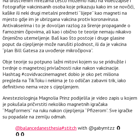
Na društvenim mrežama često možemo naići na videozapise i
fotografije vakcinisanih osoba koje prikazuju kako im se novčići,
kašike ili neki drugi metalni predmeti “lijepe” kao magneti na
mjesto gdje im je ubrizgana vakcina protiv koronavirusa.
Antivakserima i to je dovoljan razlog za širenje propagande o
famoznim čipovima, ali kao i obično te teorije nemaju nikakvo
činjenično utemeljenje. Baš kao što postoje i druge glasine
poput da cijepljenje može narušiti plodnost, ili da je vakcina
“plan Bill Gatesa za uvođenje mikročipova”.
Obje teorije su potpuno lažni mitovi kojem su se pridružile i
tvrdnje o magnetnoj privlačnosti ruke nakon vakcinacije.
Hashtag #covidvaccinemagnet dobio je oko pet miliona
pregleda na TikToku i nekima je to odličan zabavni trik, iako
definitivno nema veze s cijepljenjem.
Anesteziologinja Magnolia Prinz podijelila je video zapis u kojem
je pokušala pričvrstiti nekoliko magnetnih igračaka
“Magformers” na ruku nakon cijepljenja “Pfizerom”. Sve igračke
su popadale na zemlju odmah.
@balancedanesthesia
#stitch
with @gabymtzz 🧲
🧲🧲