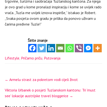
trgovine, turizma i saobraćaja Tuzlanskog kantona. Za njega
je ovo grad u kome pronalazi inspiraciju i kome se uvijek rado
vraća. „Tuzla me uvijek iznova inspiriše,” istakao je Robert.
„Svaka posjeta ovom gradu je prilika da ponovo uživam u
čarima predivne Tuzle!”
Širite znanje
Lifestyle
,
Pričamo priču
,
Putovanja
Post
←
Armelu strast za pokretom vodi cijeli život
navigation
Viktoria Urbanek o posjeti Tuzlanskom kantonu: Tri ‘must
see’ lokacije austrijske travel bloggerice
→