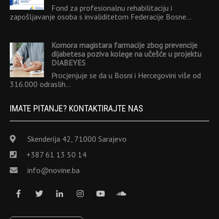
Fond za profesionalnu rehabilitaciju i
zapošljavanje osoba s invaliditetom Federacije Bosne…
Komora magistara farmacije zbog prevencije
dijabetesa poziva kolege na učešće u projektu
DIABEYES
Procjenjuje se da u Bosni i Hercegovini više od
316.000 odraslih…
IMATE PITANJE? KONTAKTIRAJTE NAS
Skenderija 42, 71000 Sarajevo
+387 61 13 50 14
info@novine.ba