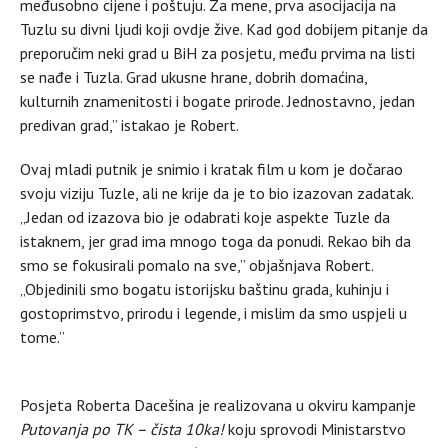
međusobno cijene i poštuju. Za mene, prva asocijacija na
Tuzlu su divni ljudi koji ovdje žive. Kad god dobijem pitanje da
preporučim neki grad u BiH za posjetu, među prvima na listi
se nađe i Tuzla. Grad ukusne hrane, dobrih domaćina,
kulturnih znamenitosti i bogate prirode. Jednostavno, jedan
predivan grad,” istakao je Robert.
Ovaj mladi putnik je snimio i kratak film u kom je dočarao
svoju viziju Tuzle, ali ne krije da je to bio izazovan zadatak.
„Jedan od izazova bio je odabrati koje aspekte Tuzle da
istaknem, jer grad ima mnogo toga da ponudi. Rekao bih da
smo se fokusirali pomalo na sve,” objašnjava Robert.
„Objedinili smo bogatu istorijsku baštinu grada, kuhinju i
gostoprimstvo, prirodu i legende, i mislim da smo uspjeli u
tome.”
Posjeta Roberta Dacešina je realizovana u okviru kampanje
Putovanja po TK – čista 10ka!
koju sprovodi Ministarstvo