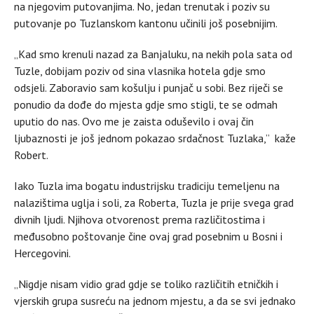
na njegovim putovanjima. No, jedan trenutak i poziv su
putovanje po Tuzlanskom kantonu učinili još posebnijim.
„Kad smo krenuli nazad za Banjaluku, na nekih pola sata od
Tuzle, dobijam poziv od sina vlasnika hotela gdje smo
odsjeli. Zaboravio sam košulju i punjač u sobi. Bez riječi se
ponudio da dođe do mjesta gdje smo stigli, te se odmah
uputio do nas. Ovo me je zaista oduševilo i ovaj čin
ljubaznosti je još jednom pokazao srdačnost Tuzlaka,” kaže
Robert.
Iako Tuzla ima bogatu industrijsku tradiciju temeljenu na
nalazištima uglja i soli, za Roberta, Tuzla je prije svega grad
divnih ljudi. Njihova otvorenost prema različitostima i
međusobno poštovanje čine ovaj grad posebnim u Bosni i
Hercegovini.
„Nigdje nisam vidio grad gdje se toliko različitih etničkih i
vjerskih grupa susreću na jednom mjestu, a da se svi jednako