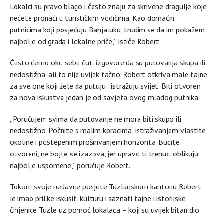
Lokalci su pravo blago i često znaju za skrivene dragulje koje
nećete pronaći u turističkim vodičima. Kao domaćin
putnicima koji posjećuju Banjaluku, trudim se da im pokažem
najbolje od grada i lokalne priče,” ističe Robert.
Često ćemo oko sebe čuti izgovore da su putovanja skupa ili
nedostižna, ali to nije uvijek tačno. Robert otkriva male tajne
za sve one koji žele da putuju i istražuju svijet. Biti otvoren
za nova iskustva jedan je od savjeta ovog mladog putnika.
„Poručujem svima da putovanje ne mora biti skupo ili
nedostižno. Počnite s malim koracima, istraživanjem vlastite
okoline i postepenim proširivanjem horizonta. Budite
otvoreni, ne bojte se izazova, jer upravo ti trenuci oblikuju
najbolje uspomene,” poručuje Robert.
Tokom svoje nedavne posjete Tuzlanskom kantonu Robert
je imao prilike iskusiti kulturu i saznati tajne i istorijske
činjenice Tuzle uz pomoć lokalaca – koji su uvijek bitan dio