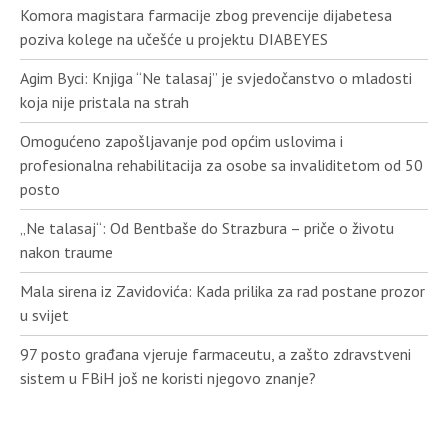
Komora magistara farmacije zbog prevencije dijabetesa
poziva kolege na učešće u projektu DIABEYES
Agim Byci: Knjiga “Ne talasaj” je svjedočanstvo o mladosti
koja nije pristala na strah
Omogućeno zapošljavanje pod općim uslovima i
profesionalna rehabilitacija za osobe sa invaliditetom od 50
posto
„Ne talasaj“: Od Bentbaše do Strazbura – priče o životu
nakon traume
Mala sirena iz Zavidovića: Kada prilika za rad postane prozor
u svijet
97 posto građana vjeruje farmaceutu, a zašto zdravstveni
sistem u FBiH još ne koristi njegovo znanje?