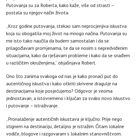
Putovanja su za Roberta, kako kaže, više od strasti –
postala su njegov način života.
„Kroz godine putovanja, stekao sam neprocjenjiva iskustva
koja su obogatila moj život na mnogo načina. Putovanja su
me isto tako naučila da budem samostalan i da se
prilagođavam promjenama, te da se nosim s nepredviđenim
situacijama, kako da rješavam probleme i kako da se snađem
u različitim okruženjima,” objašnjava Robert.
Ono što zanima svakoga od nas je kako pronaći put do
autentičnog iskustva i kako otkriti skrivene dragulje na
destinacijama koje posjećujemo? Odgovor je veoma
jednostavan, a istovremeno i ključan za svako novo iskustvo
i putovanje – istraživanje.
„Pronalaženje autentičnih iskustava je ključno. Prije nego
stignem na destinaciju, detaljno je istražim. Čitam lokalne
vodiče, blogove i razgovaram s lokalnim stanovništvom.