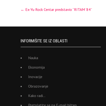
Post
←
Ex-Yu Rock Centar predstavio “RITAM ‘84”
navigation
INFORMIŠITE SE IZ OBLASTI
Nauka
Ekonomija
Inovacije
Obrazovanje
Kako radi…
Pretplatite se na E-mail bilten