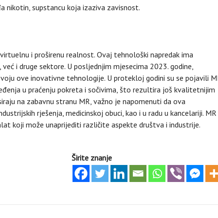
 nikotin, supstancu koja izaziva zavisnost.
 virtuelnu i proširenu realnost. Ovaj tehnološki napredak ima
, već i druge sektore. U posljednjim mjesecima 2023. godine,
zvoju ove inovativne tehnologije. U protekloj godini su se pojavili 
enja u praćenju pokreta i sočivima, što rezultira još kvalitetnijim
siraju na zabavnu stranu MR, važno je napomenuti da ova
ndustrijskih rješenja, medicinskoj obuci, kao i u radu u kancelariji. MR
t koji može unaprijediti različite aspekte društva i industrije.
Širite znanje