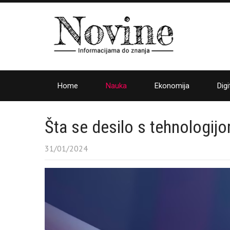
Home
Nauka
Ekonomija
Digi
Šta se desilo s tehnologij
31/01/2024