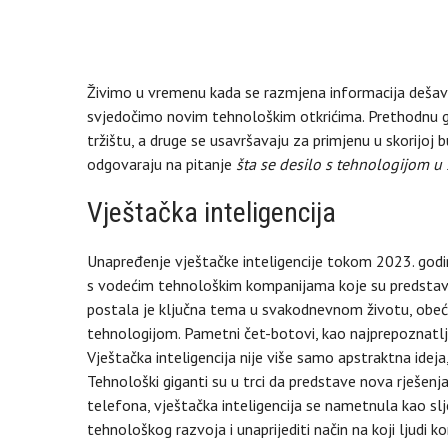
Živimo u vremenu kada se razmjena informacija dešava
svjedočimo novim tehnološkim otkrićima. Prethodnu g
tržištu, a druge se usavršavaju za primjenu u skorijoj 
odgovaraju na pitanje
šta se desilo s tehnologijom u
Vještačka inteligencija
Unapređenje vještačke inteligencije tokom 2023. godin
s vodećim tehnološkim kompanijama koje su predstavile
postala je ključna tema u svakodnevnom životu, obeća
tehnologijom. Pametni čet-botovi, kao najprepoznatljivi
Vještačka inteligencija nije više samo apstraktna ideja
Tehnološki giganti su u trci da predstave nova rješenj
telefona, vještačka inteligencija se nametnula kao slj
tehnološkog razvoja i unaprijediti način na koji ljudi 