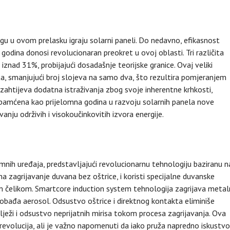
logu u ovom prelasku igraju solarni paneli. Do nedavno, efikasnost
 godina donosi revolucionaran preokret u ovoj oblasti. Tri različita
 iznad 31%, probijajući dosadašnje teorijske granice. Ovaj veliki
ta, smanjujući broj slojeva na samo dva, što rezultira pomjeranjem
 zahtijeva dodatna istraživanja zbog svoje inherentne krhkosti,
 zapamćena kao prijelomna godina u razvoju solarnih panela nove
nju održivih i visokoučinkovitih izvora energije.
mnih uređaja, predstavljajući revolucionarnu tehnologiju baziranu n
na zagrijavanje duvana bez oštrice, i koristi specijalne duvanske
čelikom. Smartcore induction system tehnologija zagrijava metal
obađa aerosol. Odsustvo oštrice i direktnog kontakta eliminiše
ježi i odsustvo neprijatnih mirisa tokom procesa zagrijavanja. Ova
 revolucija, ali je važno napomenuti da iako pruža napredno iskustvo