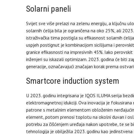
Solarni paneli
Svijet sve više prelazi na zelenu energiju, a ključnu u
solarnih ćelija bila je ograničena na oko 25%, ali 2023.
istraživačka tima postigla su efikasnost solarnih ćelija
uspjeh postignut je kombinacijom sicilijuma i perovski
granice efikasnosti na impresivnih 45%. Iako perovskit
inženjeri su iskazali optimizam. 2023. godina će biti
generacije, označavajući značajan korak prema ostvariva
Smartcore induction system
U 2023. godinu integrisana je IQOS ILUMA serija bezdi
elektromagnetnoj idukciji. Ova inovacija je fokusirana 
patrone s metalnim elementom obloženim nerđajućim 
element, potom prenosi toplotu na okolni duvan i osl
potrebu za čišćenjem uređaja nakon upotrebe, te se bil
tehnologija je obilježila 2023. godinu kao jedinstvena