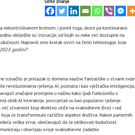
Širite znanje
 nekontrolisanom brzinom, i pored toga, skoro pa kontinuirano
odinu obilježile su
inovacije
, od kojih su neke već dostupne na
budućnosti. Napravili smo kratak osvrt na četiri tehnologije, koje
 2023. godini?
e označilo je prelazak iz domena naučne fantastike u stvarni svije
 revolucionarna rješenja. AI, poznata i kao vještačka inteligencija,
vajući značajne promjene u načinu kako ljudi funkcionišu s
ji oblik AI interakcije, procvjetali su kao popularno rješenje.
, već stvarnost koja direktno utiče na svakodnevni život i rad.
a koja će transformisati različite aspekte društva. Nakon pametnih
edeća velika stvar, obećavajući da će oblikovati budućnost
komuniciraju i obavljaju svoje svakodnevne zadatke.