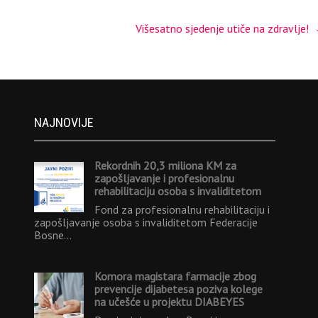
Višesatno sjedenje utiče na zdravlje!
NAJNOVIJE
Rekordnih 20,3 miliona KM za
zapošljavanje i profesionalnu
rehabilitaciju osoba s invaliditetom
Fond za profesionalnu rehabilitaciju i
zapošljavanje osoba s invaliditetom Federacije
Bosne…
Komora magistara farmacije zbog
prevencije dijabetesa poziva kolege
na učešće u projektu DIABEYES