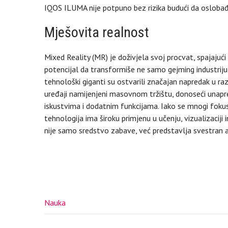
IQOS ILUMA nije potpuno bez rizika budući da oslobađa
Mješovita realnost
Mixed Reality (MR) je doživjela svoj procvat, spajajući
potencijal da transformiše ne samo gejming industriju
tehnološki giganti su ostvarili značajan napredak u ra
uređaji namijenjeni masovnom tržištu, donoseći unapređ
iskustvima i dodatnim funkcijama. Iako se mnogi foku
tehnologija ima široku primjenu u učenju, vizualizaciji i
nije samo sredstvo zabave, već predstavlja svestran ala
Nauka