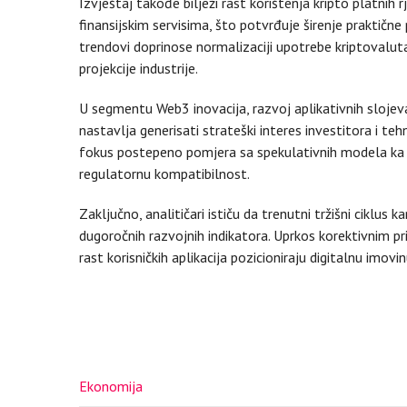
Izvještaj takođe bilježi rast korištenja kripto platnih r
finansijskim servisima, što potvrđuje širenje praktičn
trendovi doprinose normalizaciji upotrebe kriptovalu
projekcije industrije.
U segmentu Web3 inovacija, razvoj aplikativnih slojeva,
nastavlja generisati strateški interes investitora i te
fokus postepeno pomjera sa spekulativnih modela ka rj
regulatornu kompatibilnost.
Zaključno, analitičari ističu da trenutni tržišni ciklus
dugoročnih razvojnih indikatora. Uprkos korektivnim pri
rast korisničkih aplikacija pozicioniraju digitalnu imo
Ekonomija