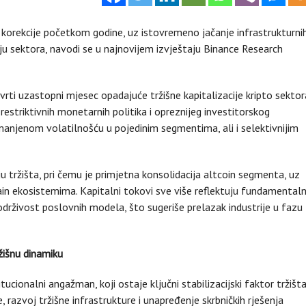
 korekcije početkom godine, uz istovremeno jačanje infrastrukturnih
ju sektora, navodi se u najnovijem izvještaju Binance Research
tvrti uzastopni mjesec opadajuće tržišne kapitalizacije kripto sektor
estriktivnih monetarnih politika i opreznijeg investitorskog
manjenom volatilnošću u pojedinim segmentima, ali i selektivnijim
u tržišta, pri čemu je primjetna konsolidacija altcoin segmenta, uz
in ekosistemima. Kapitalni tokovi sve više reflektuju fundamental
i održivost poslovnih modela, što sugeriše prelazak industrije u fazu
ržišnu dinamiku
cionalni angažman, koji ostaje ključni stabilizacijski faktor tržišta
 razvoj tržišne infrastrukture i unapređenje skrbničkih rješenja