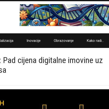
talizacija
Inovacije
Obrazovanje
Kako radi…
 Pad cijena digitalne imovine uz
esa