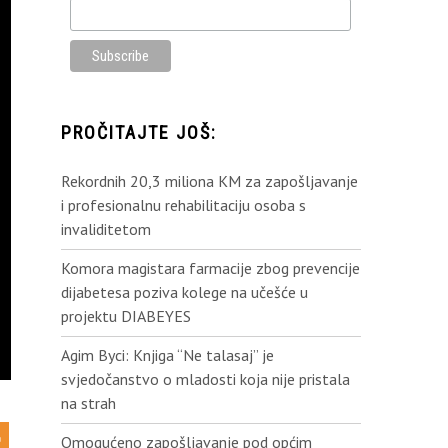
PROČITAJTE JOŠ:
Rekordnih 20,3 miliona KM za zapošljavanje
i profesionalnu rehabilitaciju osoba s
invaliditetom
Komora magistara farmacije zbog prevencije
dijabetesa poziva kolege na učešće u
projektu DIABEYES
Agim Byci: Knjiga “Ne talasaj” je
svjedočanstvo o mladosti koja nije pristala
na strah
Omogućeno zapošljavanje pod općim