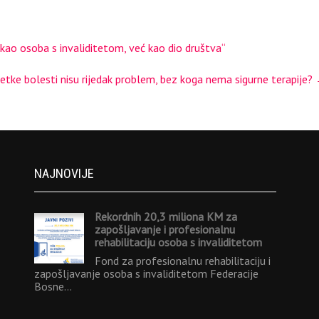
ao osoba s invaliditetom, već kao dio društva“
jetke bolesti nisu rijedak problem, bez koga nema sigurne terapije?
NAJNOVIJE
Rekordnih 20,3 miliona KM za
zapošljavanje i profesionalnu
rehabilitaciju osoba s invaliditetom
Fond za profesionalnu rehabilitaciju i
zapošljavanje osoba s invaliditetom Federacije
Bosne…