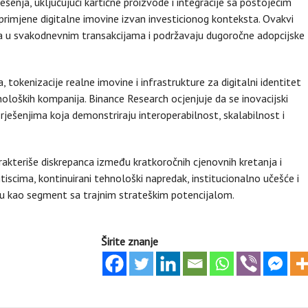
ješenja, uključujući kartične proizvode i integracije sa postojećim
e primjene digitalne imovine izvan investicionog konteksta. Ovakvi
ta u svakodnevnim transakcijama i podržavaju dugoročne adopcijske
 tokenizacije realne imovine i infrastrukture za digitalni identitet
hnoloških kompanija. Binance Research ocjenjuje da se inovacijski
ešenjima koja demonstriraju interoperabilnost, skalabilnost i
 karakteriše diskrepanca između kratkoročnih cjenovnih kretanja i
tiscima, kontinuirani tehnološki napredak, institucionalno učešće i
vinu kao segment sa trajnim strateškim potencijalom.
Širite znanje