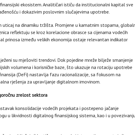
finansijski ekosistem. Analitičari ističu da institucionalni kapital sve
lađenošću i dokazivim poslovnim slučajevima upotrebe.
uticaj na dinamiku tržišta. Promjene u kamatnim stopama, globaln
eznica reflektuju se kroz korelacione obrasce sa cijenama vodećih
jal prinosa između velikih ekonomija ostaje relevantan indikator
ženi su mješoviti trendovi. Dok pojedine mreže bilježe smanjenje
ijskih volumena i korisničke baze, što ukazuje na rotaciju upotrebe
finansija (DeFi) nastavlja fazu racionalizacije, sa fokusom na
nalna rješenja za upravljanje digitalnom imovinom.
ugoročnu zrelost sektora
astavak konsolidacije vodećih projekata i postepeno jačanje
gu u likvidnosti digitalnog finansijskog sistema, kao i u povezivanj