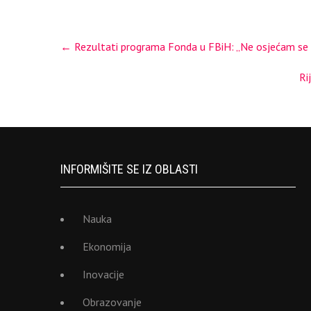
Post
←
Rezultati programa Fonda u FBiH: „Ne osjećam se k
navigation
Ri
INFORMIŠITE SE IZ OBLASTI
Nauka
Ekonomija
Inovacije
Obrazovanje