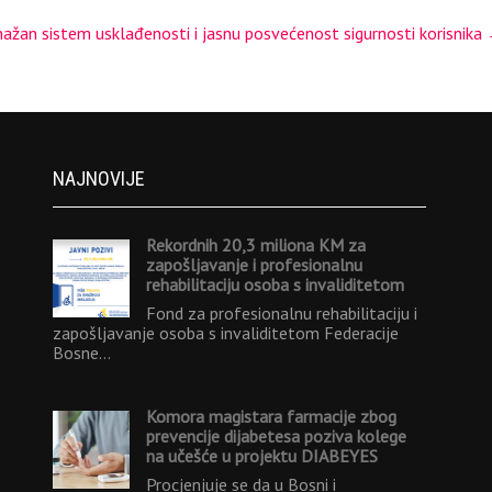
ažan sistem usklađenosti i jasnu posvećenost sigurnosti korisnika
NAJNOVIJE
Rekordnih 20,3 miliona KM za
zapošljavanje i profesionalnu
rehabilitaciju osoba s invaliditetom
Fond za profesionalnu rehabilitaciju i
zapošljavanje osoba s invaliditetom Federacije
Bosne…
Komora magistara farmacije zbog
prevencije dijabetesa poziva kolege
na učešće u projektu DIABEYES
Procjenjuje se da u Bosni i