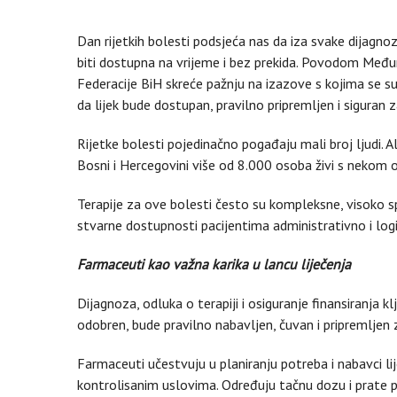
Dan rijetkih bolesti podsjeća nas da iza svake dijagno
biti dostupna na vrijeme i bez prekida. Povodom Među
Federacije BiH skreće pažnju na izazove s kojima se 
da lijek bude dostupan, pravilno pripremljen i siguran 
Rijetke bolesti pojedinačno pogađaju mali broj ljudi. Al
Bosni i Hercegovini više od 8.000 osoba živi s nekom o
Terapije za ove bolesti često su kompleksne, visoko sp
stvarne dostupnosti pacijentima administrativno i logi
Farmaceuti kao važna karika u lancu liječenja
Dijagnoza, odluka o terapiji i osiguranje finansiranja kl
odobren, bude pravilno nabavljen, čuvan i pripremljen
Farmaceuti učestvuju u planiranju potreba i nabavci lij
kontrolisanim uslovima. Određuju tačnu dozu i prate p