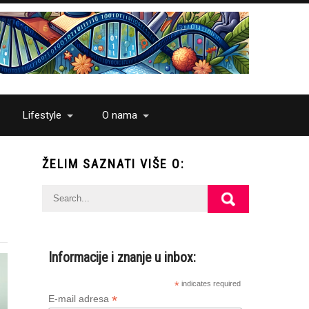
Lifestyle
O nama
ŽELIM SAZNATI VIŠE O:
Informacije i znanje u inbox:
*
indicates required
*
E-mail adresa