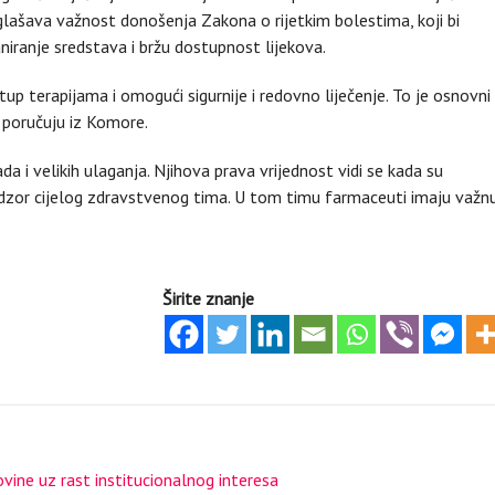
glašava važnost donošenja Zakona o rijetkim bolestima, koji bi
niranje sredstava i bržu dostupnost lijekova.
p terapijama i omogući sigurnije i redovno liječenje. To je osnovni
,“ poručuju iz Komore.
da i velikih ulaganja. Njihova prava vrijednost vidi se kada su
nadzor cijelog zdravstvenog tima. U tom timu farmaceuti imaju važnu
Širite znanje
vine uz rast institucionalnog interesa