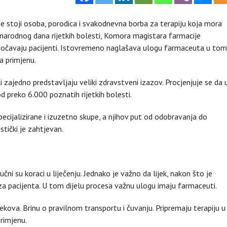
ze stoji osoba, porodica i svakodnevna borba za terapiju koja mora
narodnog dana rijetkih bolesti, Komora magistara farmacije
suočavaju pacijenti. Istovremeno naglašava ulogu farmaceuta u to
za primjenu.
i zajedno predstavljaju veliki zdravstveni izazov. Procjenjuje se da 
d preko 6.000 poznatih rijetkih bolesti.
ecijalizirane i izuzetno skupe, a njihov put od odobravanja do
stički je zahtjevan.
jučni su koraci u liječenju. Jednako je važno da lijek, nakon što je
 za pacijenta. U tom dijelu procesa važnu ulogu imaju farmaceuti.
ekova. Brinu o pravilnom transportu i čuvanju. Pripremaju terapiju u
rimjenu.