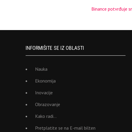
Binance potvrđuje sn
INFORMIŠITE SE IZ OBLASTI
Nauka
Ekonomija
Inovacije
Obrazovanje
Kako radi…
Pretplatite se na E-mail bilten