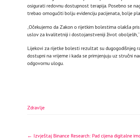
osigurati redovnu dostupnost terapija. Posebno se na
trebao omogućiti bolju evidenciju pacijenata, bolje pla
„Očekujemo da Zakon o rijetkim bolestima olakša pristu
uslov za kvalitetniji i dostojanstveniji život oboljelih
Lijekovi za rijetke bolesti rezultat su dugogodišnjeg ra
dostupni na vrijeme i kada se primjenjuju uz stručni 
odgovornu ulogu.
Zdravlje
Post
←
Izvještaj Binance Research: Pad cijena digitalne imo
navigation