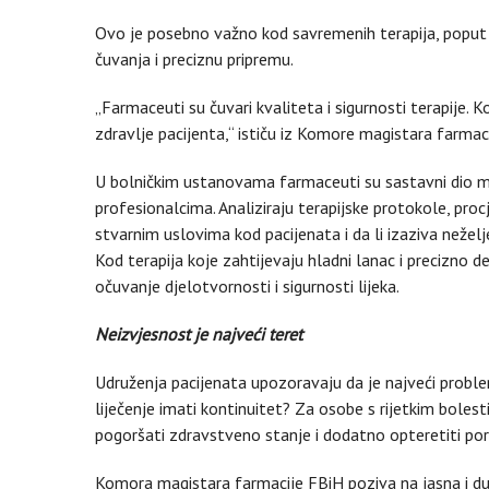
Ovo je posebno važno kod savremenih terapija, poput bi
čuvanja i preciznu pripremu.
„Farmaceuti su čuvari kvaliteta i sigurnosti terapije. 
zdravlje pacijenta,“ ističu iz Komore magistara farmac
U bolničkim ustanovama farmaceuti su sastavni dio mu
profesionalcima. Analiziraju terapijske protokole, procj
stvarnim uslovima kod pacijenata i da li izaziva neželj
Kod terapija koje zahtijevaju hladni lanac i precizno d
očuvanje djelotvornosti i sigurnosti lijeka.
Neizvjesnost je najveći teret
Udruženja pacijenata upozoravaju da je najveći problem
liječenje imati kontinuitet? Za osobe s rijetkim bolesti
pogoršati zdravstveno stanje i dodatno opteretiti por
Komora magistara farmacije FBiH poziva na jasna i dug