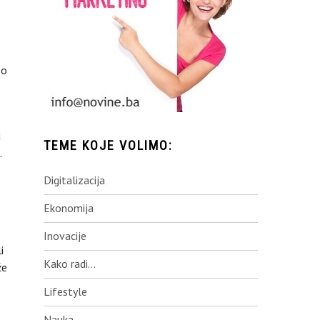
po
u
TEME KOJE VOLIMO:
.
Digitalizacija
Ekonomija
Inovacije
i
Kako radi…
že
Lifestyle
Nauka