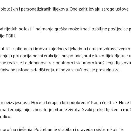
oloških i personaliziranih lijekova. One zahtijevaju stroge uslove
Kod rijetkih bolesti i najmanja greška može imati ozbiljne posljedice 
ije FBiH.
ltidisciplinarnih timova zajedno s ljekarima i drugim zdravstvenim
enjuju potencijalne interakcije i nuspojave, prate kako lijek djeluje 
ene reakcije te doprinose racionalnom i sigurnom korištenju lijekova
efinisane uslove skladištenja, njihova stručnost je presudna za
 neizvjesnost. Hoće li terapija biti odobrena? Kada će stići? Hoće l
ma terapija nije izbor. To je pitanje života. Svaki prekid liječenja mo
odicu.
oročna rješenja. Potreban je stabilan i pravedan sistem koji će