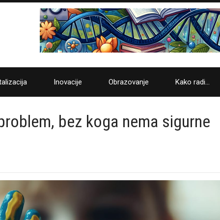
talizacija
Inovacije
Obrazovanje
Kako radi…
ak problem, bez koga nema sigurne