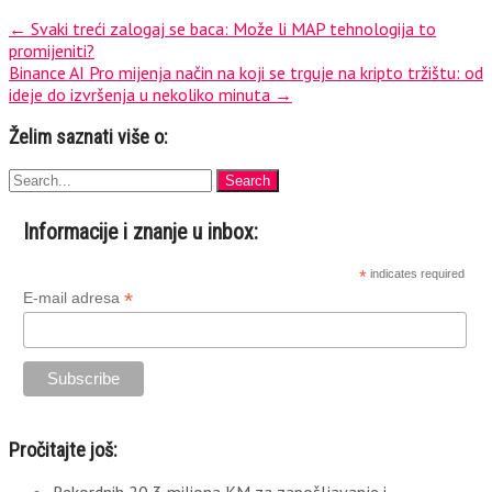
←
Svaki treći zalogaj se baca: Može li MAP tehnologija to
promijeniti?
Binance AI Pro mijenja način na koji se trguje na kripto tržištu: od
ideje do izvršenja u nekoliko minuta
→
Želim saznati više o:
Informacije i znanje u inbox:
*
indicates required
*
E-mail adresa
Pročitajte još: