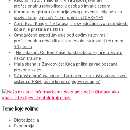
Rekordnih 20,3 miliona KM za zapošljavanje i
profesionalnu rehabilitaciju osoba s invaliditetom
Komora magistara farmacije zbog prevencije dijabetesa
poziva kolege na učešće u projektu DIABEYES
Agim Byci: Knjiga “Ne talasaj” je svjedočanstvo o mladosti
koja nije pristala na strah
Omogućeno zapošljavanje pod općim uslovima i
profesionalna rehabilitacija za osobe sa invaliditetom od
50 posto
„Ne talasaj“: Od Bentbaše do Strazbura – priče o životu
nakon traume
Mala sirena iz Zavidovića: Kada prilika za rad postane
prozor u svijet
97 posto građana vjeruje farmaceutu, a zašto zdravstveni
sistem u FBiH još ne koristi njegovo znanje?
Teme koje volimo:
Digitalizacija
Ekonomija