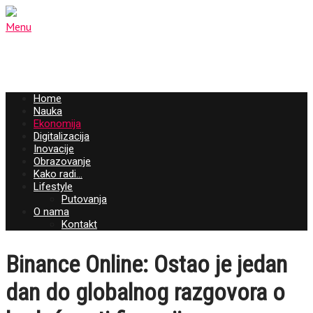
Menu
Home
Nauka
Ekonomija
Digitalizacija
Inovacije
Obrazovanje
Kako radi…
Lifestyle
Putovanja
O nama
Kontakt
Binance Online: Ostao je jedan
dan do globalnog razgovora o