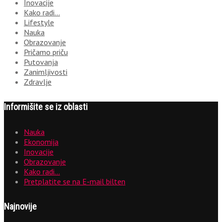
Inovacije
Kako radi…
Lifestyle
Nauka
Obrazovanje
Pričamo priču
Putovanja
Zanimljivosti
Zdravlje
Informišite se iz oblasti
Nauka
Ekonomija
Inovacije
Obrazovanje
Kako radi…
Pretplatite se na E-mail bilten
Najnovije