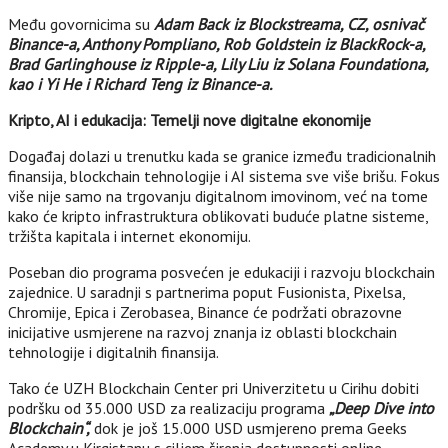
Među govornicima su
Adam Back iz Blockstreama, CZ, osnivač
Binance-a, Anthony Pompliano, Rob Goldstein iz BlackRock-a,
Brad Garlinghouse iz Ripple-a, Lily Liu iz Solana Foundationa,
kao i Yi He i Richard Teng iz Binance-a.
Kripto, AI i edukacija: Temelji nove digitalne ekonomije
Događaj dolazi u trenutku kada se granice između tradicionalnih
finansija, blockchain tehnologije i AI sistema sve više brišu. Fokus
više nije samo na trgovanju digitalnom imovinom, već na tome
kako će kripto infrastruktura oblikovati buduće platne sisteme,
tržišta kapitala i internet ekonomiju.
Poseban dio programa posvećen je edukaciji i razvoju blockchain
zajednice. U saradnji s partnerima poput Fusionista, Pixelsa,
Chromije, Epica i Zerobasea, Binance će podržati obrazovne
inicijative usmjerene na razvoj znanja iz oblasti blockchain
tehnologije i digitalnih finansija.
Tako će UZH Blockchain Center pri Univerzitetu u Cirihu dobiti
podršku od 35.000 USD za realizaciju programa
„Deep Dive into
Blockchain“,
dok je još 15.000 USD usmjereno prema Geeks