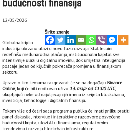
budućnosti finansija
12/05/2026
Širite znanje
Globalna kripto
industrija ubrzano ulazi u novu fazu razvoja. Stablecoini
redefinišu međunarodna plaćanja, institucionalni kapital sve
intenzivnije ulazi u digitalnu imovinu, dok umjetna inteligencija
postaje jedan od ključnih pokretača promjena u finansijskom
sektoru.
Upravo o tim temama razgovarat će se na događaju
Binance
Online
, koji će biti emitovan uživo
13. maja od 11:00 UTC
,
okupljajući neke od najutjecajnijih imena iz svijeta blockchaina,
investicija, tehnologije i digitalnih finansija.
Tokom više od četiri sata programa publika će imati priliku pratiti
panel diskusije, intervjue i interaktivne razgovore posvećene
budućnosti kripta, ulozi AI u finansijama, regulatornim
trendovima i razvoju blockchain infrastrukture.