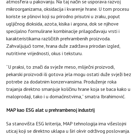
atmosfera u pakovanju. Na taj način se usporava razvoj
mikroorganizama, oksidacija i kvarenje hrane. U tom procesu
koriste se plinovi koji su prirodno prisutni u zraku, poput
ugljičnog dioksida, azota, kisika i argona, dok se njihove
specijalno formulirane kombinacije prilagođavaju vrsti i
karakteristikama različitih prehrambenih proizvoda.
Zahvaljujući tome, hrana duže zadržava prirodan izgled,
nutritivne vrijednosti, okus i teksturu.
“U praksi, to znači da svježe meso, mliječni proizvodi,
pekarski proizvodi ili gotova jela mogu ostati duže svježi bez
potrebe za dodatnim konzervansima. Produženje roka
trajanja direktno smanjuje količinu hrane koja se baca kako u
maloprodaji, tako i u domaćinstvima,” smatra Ibrahimović.
MAP kao ESG alat u prehrambenoj industrij
Sa stanovišta ESG kriterija, MAP tehnologija ima višeslojni
uticaj koji se direktno uklapa u širi okvir održivog poslovanja.