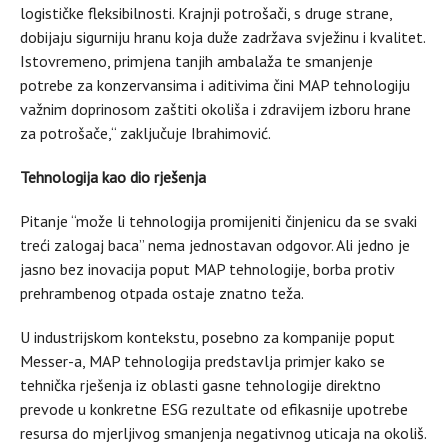
logističke fleksibilnosti. Krajnji potrošači, s druge strane,
dobijaju sigurniju hranu koja duže zadržava svježinu i kvalitet.
Istovremeno, primjena tanjih ambalaža te smanjenje
potrebe za konzervansima i aditivima čini MAP tehnologiju
važnim doprinosom zaštiti okoliša i zdravijem izboru hrane
za potrošače,“ zaključuje Ibrahimović.
Tehnologija kao dio rješenja
Pitanje “može li tehnologija promijeniti činjenicu da se svaki
treći zalogaj baca” nema jednostavan odgovor. Ali jedno je
jasno bez inovacija poput MAP tehnologije, borba protiv
prehrambenog otpada ostaje znatno teža.
U industrijskom kontekstu, posebno za kompanije poput
Messer-a, MAP tehnologija predstavlja primjer kako se
tehnička rješenja iz oblasti gasne tehnologije direktno
prevode u konkretne ESG rezultate od efikasnije upotrebe
resursa do mjerljivog smanjenja negativnog uticaja na okoliš.