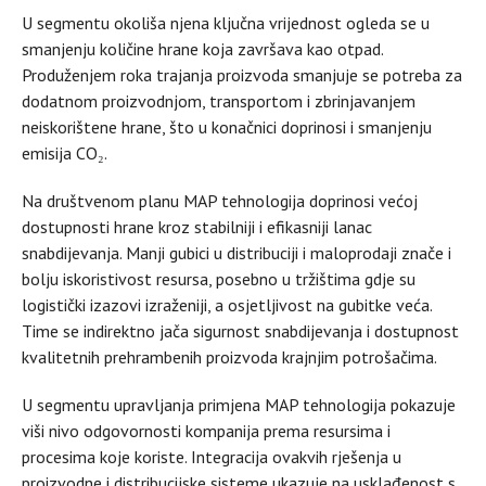
U segmentu okoliša njena ključna vrijednost ogleda se u
smanjenju količine hrane koja završava kao otpad.
Produženjem roka trajanja proizvoda smanjuje se potreba za
dodatnom proizvodnjom, transportom i zbrinjavanjem
neiskorištene hrane, što u konačnici doprinosi i smanjenju
emisija CO₂.
Na društvenom planu MAP tehnologija doprinosi većoj
dostupnosti hrane kroz stabilniji i efikasniji lanac
snabdijevanja. Manji gubici u distribuciji i maloprodaji znače i
bolju iskoristivost resursa, posebno u tržištima gdje su
logistički izazovi izraženiji, a osjetljivost na gubitke veća.
Time se indirektno jača sigurnost snabdijevanja i dostupnost
kvalitetnih prehrambenih proizvoda krajnjim potrošačima.
U segmentu upravljanja primjena MAP tehnologija pokazuje
viši nivo odgovornosti kompanija prema resursima i
procesima koje koriste. Integracija ovakvih rješenja u
proizvodne i distribucijske sisteme ukazuje na usklađenost s