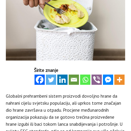
Širite znanje
Globalni prehrambeni sistem proizvodi dovoljno hrane da
nahrani cijelu svjetsku populaciju, ali uprkos tome značajan
dio hrane završava u otpadu. Procjene međunarodnih
organizacija pokazuju da se gotovo trećina proizvedene
hrane izgubi ili baci tokom lanca snabdijevanja i potrošnje. U
svijetu ESG standarda, gdje se od kompanija sve više očekuje