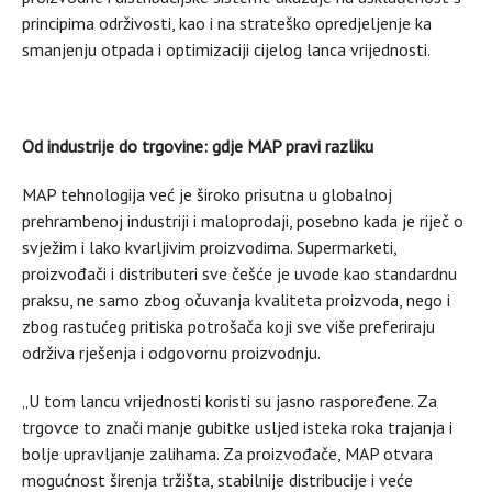
principima održivosti, kao i na strateško opredjeljenje ka
smanjenju otpada i optimizaciji cijelog lanca vrijednosti.
Od industrije do trgovine: gdje MAP pravi razliku
MAP tehnologija već je široko prisutna u globalnoj
prehrambenoj industriji i maloprodaji, posebno kada je riječ o
svježim i lako kvarljivim proizvodima. Supermarketi,
proizvođači i distributeri sve češće je uvode kao standardnu
praksu, ne samo zbog očuvanja kvaliteta proizvoda, nego i
zbog rastućeg pritiska potrošača koji sve više preferiraju
održiva rješenja i odgovornu proizvodnju.
„U tom lancu vrijednosti koristi su jasno raspoređene. Za
trgovce to znači manje gubitke usljed isteka roka trajanja i
bolje upravljanje zalihama. Za proizvođače, MAP otvara
mogućnost širenja tržišta, stabilnije distribucije i veće