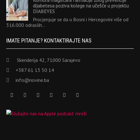
Komora magistara farmacije zbog prevencije
dijabetesa poziva kolege na učešće u projektu
DIABEYES
Procjenjuje se da u Bosni i Hercegovini više od
316.000 odraslih…
IMATE PITANJE? KONTAKTIRAJTE NAS
Skenderija 42, 71000 Sarajevo
+387 61 13 50 14
info@novine.ba