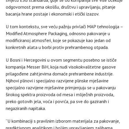
odgovornost prema okolišu, društvu i upravljanju, pitanje
bacanja hrane postaje i ekonomski i etički izazov.
U tom kontekstu, sve veću pažnju privlači MAP tehnologija –
Modified Atmosphere Packaging, odnosno pakovanje u
modificiranoj atmosferi, koje se pokazuje kao jedan od
konkretnih alata u borbi protiv prehrambenog otpada.
U Bosni i Hercegovini u ovom segmentu posebno se ističe
kompanija Messer BiH, koja nudi visokokvalitetne gasove
prilagođene zahtjevima domaće prehrambene industrije.
Njihovi plinovi i specijalno razvijene plinske mješavine
specijalno razvijene mješavine primjenjuju se u pakovanju
širokog spektra proizvoda od mesa i mliječnih proizvoda,
preko gotovih jela, voća i povrća, pa sve do gaziranih i
negaziranih napitaka.
“U kombinaciji s pravilnim izborom materijala za pakovanje,
prediktivnom analitikom i boljim upravljanjem zalihama,