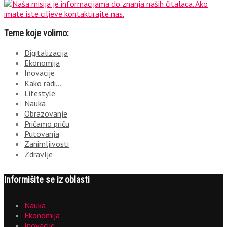
Teme koje volimo:
Digitalizacija
Ekonomija
Inovacije
Kako radi…
Lifestyle
Nauka
Obrazovanje
Pričamo priču
Putovanja
Zanimljivosti
Zdravlje
Informišite se iz oblasti
Nauka
Ekonomija
Inovacije