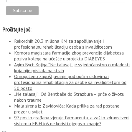
Pročitajte još:
Rekordnih 20,3 miliona KM za zapošljavanje i
profesionalnu rehabilitaciju osoba s invaliditetom
Komora magistara farmacije zbog prevencije dijabetesa
poziva kolege na učešće u projektu DIABEYES
Agim Byci: Knjiga “Ne talasaj” je svjedočanstvo o mladosti
koja nije pristala na strah
Omogućeno zapošljavanje pod općim uslovima i
profesionalna rehabilitacija za osobe sa invaliditetom od
50 posto
„Ne talasaj“: Od Bentbaše do Strazbura – priče o životu
nakon traume
Mala sirena iz Zavidovića: Kada prilika za rad postane
prozor u svijet
97 posto građana vjeruje farmaceutu, a zašto zdravstveni
sistem u FBiH još ne koristi njegovo znanje?