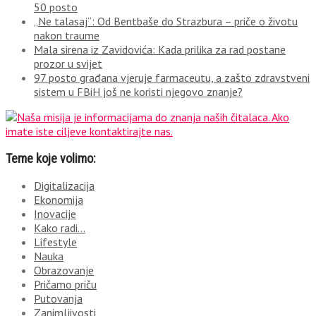
50 posto
„Ne talasaj“: Od Bentbaše do Strazbura – priče o životu
nakon traume
Mala sirena iz Zavidovića: Kada prilika za rad postane
prozor u svijet
97 posto građana vjeruje farmaceutu, a zašto zdravstveni
sistem u FBiH još ne koristi njegovo znanje?
Teme koje volimo:
Digitalizacija
Ekonomija
Inovacije
Kako radi…
Lifestyle
Nauka
Obrazovanje
Pričamo priču
Putovanja
Zanimljivosti