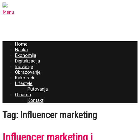
Menu
Home
Nauka
Ekonomija
Digitalizacija
Inovacije
Obrazovanje
Kako radi…
Lifestyle
Putovanja
O nama
Kontakt
Tag: Influencer marketing
Influencer marketing i