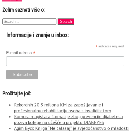
Želim saznati više o:
Informacije i znanje u inbox:
*
indicates required
*
E-mail adresa
Pročitajte još:
Rekordnih 20,3 miliona KM za zapošljavanje i
profesionalnu rehabilitaciju osoba s invaliditetom
Komora magistara farmacije zbog prevencije dijabetesa
poziva kolege na učešće u projektu DIABEYES
Agim Byci: Knjiga “Ne talasaj” je svjedočanstvo o mladosti