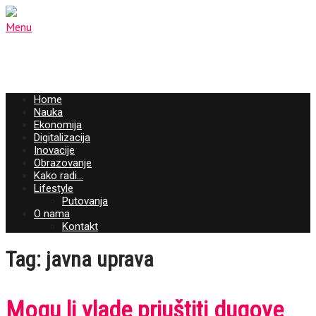
Menu
Home
Nauka
Ekonomija
Digitalizacija
Inovacije
Obrazovanje
Kako radi…
Lifestyle
Putovanja
O nama
Kontakt
Tag: javna uprava
Mogu li vlade priuštiti dugove