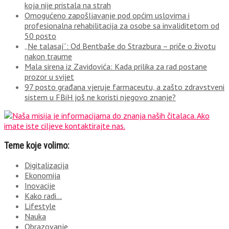
koja nije pristala na strah
Omogućeno zapošljavanje pod općim uslovima i
profesionalna rehabilitacija za osobe sa invaliditetom od
50 posto
„Ne talasaj“: Od Bentbaše do Strazbura – priče o životu
nakon traume
Mala sirena iz Zavidovića: Kada prilika za rad postane
prozor u svijet
97 posto građana vjeruje farmaceutu, a zašto zdravstveni
sistem u FBiH još ne koristi njegovo znanje?
Teme koje volimo:
Digitalizacija
Ekonomija
Inovacije
Kako radi…
Lifestyle
Nauka
Obrazovanje