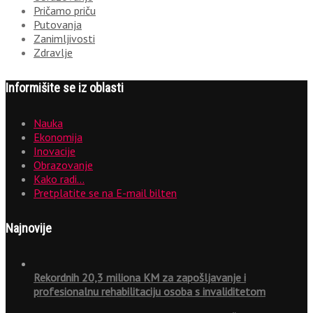
Pričamo priču
Putovanja
Zanimljivosti
Zdravlje
Informišite se iz oblasti
Nauka
Ekonomija
Inovacije
Obrazovanje
Kako radi…
Pretplatite se na E-mail bilten
Najnovije
Rekordnih 20,3 miliona KM za zapošljavanje i
profesionalnu rehabilitaciju osoba s invaliditetom