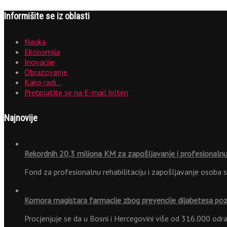
Informišite se iz oblasti
Nauka
Ekonomija
Inovacije
Obrazovanje
Kako radi…
Pretplatite se na E-mail bilten
Najnovije
Rekordnih 20,3 miliona KM za zapošljavanje i profesionalnu 
Fond za profesionalnu rehabilitaciju i zapošljavanje osoba 
Komora magistara farmacije zbog prevencije dijabetesa po
Procjenjuje se da u Bosni i Hercegovini više od 316.000 odr