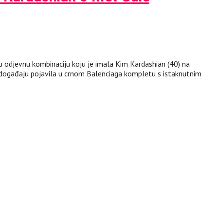
u odjevnu kombinaciju koju je imala Kim Kardashian (40) na
događaju pojavila u crnom Balenciaga kompletu s istaknutnim