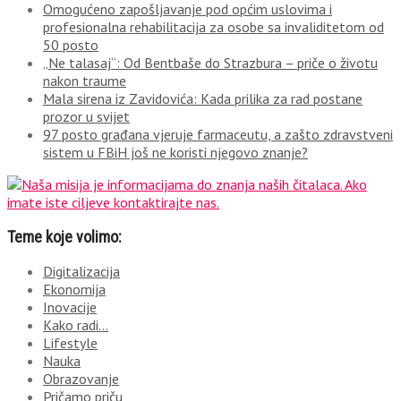
Omogućeno zapošljavanje pod općim uslovima i
profesionalna rehabilitacija za osobe sa invaliditetom od
50 posto
„Ne talasaj“: Od Bentbaše do Strazbura – priče o životu
nakon traume
Mala sirena iz Zavidovića: Kada prilika za rad postane
prozor u svijet
97 posto građana vjeruje farmaceutu, a zašto zdravstveni
sistem u FBiH još ne koristi njegovo znanje?
Teme koje volimo:
Digitalizacija
Ekonomija
Inovacije
Kako radi…
Lifestyle
Nauka
Obrazovanje
Pričamo priču