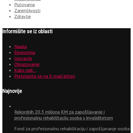
Putovanja
Zanimljivosti
Zdravlje
Informišite se iz oblasti
Nauka
Ekonomija
Inovacije
Obrazovanje
Kako radi…
Pretplatite se na E-mail bilten
Najnovije
Rekordnih 20,3 miliona KM za zapošljavanje i
profesionalnu rehabilitaciju osoba s invaliditetom
Fond za profesionalnu rehabilitaciju i zapošljavanje osoba