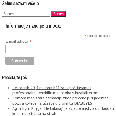
Želim saznati više o:
Informacije i znanje u inbox:
*
indicates required
*
E-mail adresa
Pročitajte još:
Rekordnih 20,3 miliona KM za zapošljavanje i
profesionalnu rehabilitaciju osoba s invaliditetom
Komora magistara farmacije zbog prevencije dijabetesa
poziva kolege na učešće u projektu DIABEYES
Agim Byci: Knjiga “Ne talasaj” je svjedočanstvo o mladosti
koja nije pristala na strah