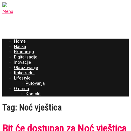
Menu
Home
Nauka
Ekonomija
Digitalizacija
Inovacije
Obrazovanje
Kako radi…
Lifestyle
Putovanja
O nama
Kontakt
Tag: Noć vještica
Bit će dostupan za Noć vještica