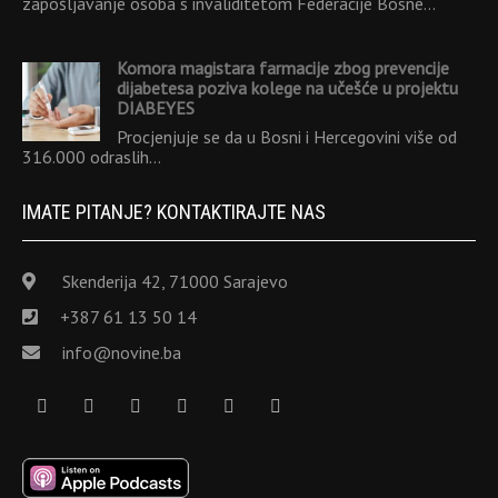
zapošljavanje osoba s invaliditetom Federacije Bosne…
Komora magistara farmacije zbog prevencije
dijabetesa poziva kolege na učešće u projektu
DIABEYES
Procjenjuje se da u Bosni i Hercegovini više od
316.000 odraslih…
IMATE PITANJE? KONTAKTIRAJTE NAS
Skenderija 42, 71000 Sarajevo
+387 61 13 50 14
info@novine.ba