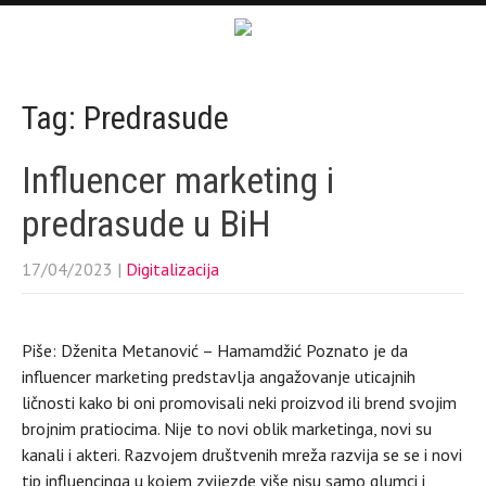
Tag: Predrasude
Influencer marketing i
predrasude u BiH
17/04/2023
|
Digitalizacija
Piše: Dženita Metanović – Hamamdžić Poznato je da
influencer marketing predstavlja angažovanje uticajnih
ličnosti kako bi oni promovisali neki proizvod ili brend svojim
brojnim pratiocima. Nije to novi oblik marketinga, novi su
kanali i akteri. Razvojem društvenih mreža razvija se se i novi
tip influencinga u kojem zvijezde više nisu samo glumci i