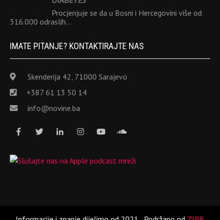
Procjenjuje se da u Bosni i Hercegovini više od
316.000 odraslih…
IMATE PITANJE? KONTAKTIRAJTE NAS
Skenderija 42, 71000 Sarajevo
+387 61 13 50 14
info@novine.ba
Informacije i znanje dijelimo od 2021.
Podržano od
ZIPR