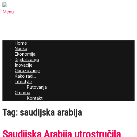
Menu
Home
Nauka
Ekonomija
Digitalizacija
Inovacije
Obrazovanje
Kako radi…
Lifestyle
Putovanja
O nama
Kontakt
Tag: saudijska arabija
Saudijska Arabija utrostručila