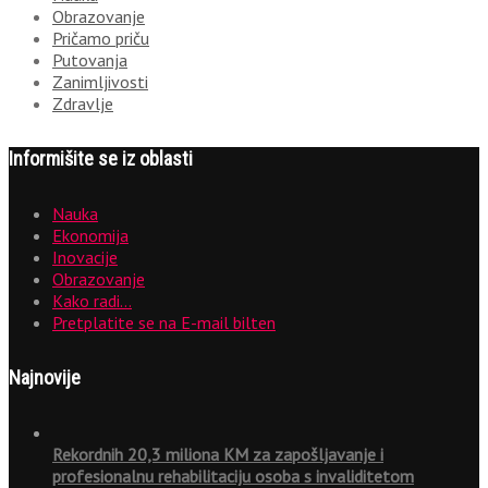
Obrazovanje
Pričamo priču
Putovanja
Zanimljivosti
Zdravlje
Informišite se iz oblasti
Nauka
Ekonomija
Inovacije
Obrazovanje
Kako radi…
Pretplatite se na E-mail bilten
Najnovije
Rekordnih 20,3 miliona KM za zapošljavanje i
profesionalnu rehabilitaciju osoba s invaliditetom