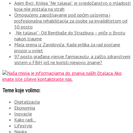
Agim Byci: Knjiga “Ne talasaj” je svjedočanstvo o mladosti
koja nije pristala na strah
Omogućeno zapošljavanje pod općim uslovima i
profesionalna rehabilitacija za osobe sa invaliditetom od
50 posto
„Ne talasaj“: Od Bentbaše do Strazbura – priče o životu
nakon traume
Mala sirena iz Zavidovića: Kada prilika za rad postane
prozor u svijet
97 posto građana vjeruje farmaceutu, a zašto zdravstveni
sistem u FBiH još ne koristi njegovo znanje?
Teme koje volimo:
Digitalizacija
Ekonomija
Inovacije
Kako radi…
Lifestyle
Nauka