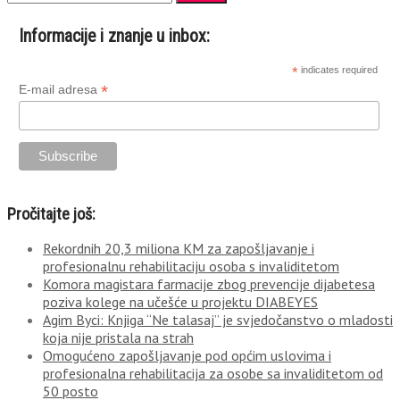
Informacije i znanje u inbox:
*
indicates required
*
E-mail adresa
Pročitajte još:
Rekordnih 20,3 miliona KM za zapošljavanje i
profesionalnu rehabilitaciju osoba s invaliditetom
Komora magistara farmacije zbog prevencije dijabetesa
poziva kolege na učešće u projektu DIABEYES
Agim Byci: Knjiga “Ne talasaj” je svjedočanstvo o mladosti
koja nije pristala na strah
Omogućeno zapošljavanje pod općim uslovima i
profesionalna rehabilitacija za osobe sa invaliditetom od
50 posto