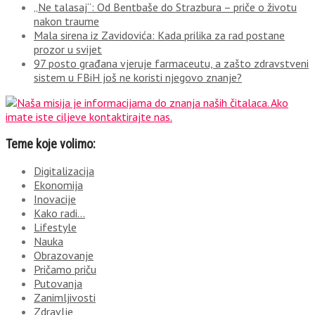
„Ne talasaj“: Od Bentbaše do Strazbura – priče o životu
nakon traume
Mala sirena iz Zavidovića: Kada prilika za rad postane
prozor u svijet
97 posto građana vjeruje farmaceutu, a zašto zdravstveni
sistem u FBiH još ne koristi njegovo znanje?
Teme koje volimo:
Digitalizacija
Ekonomija
Inovacije
Kako radi…
Lifestyle
Nauka
Obrazovanje
Pričamo priču
Putovanja
Zanimljivosti
Zdravlje