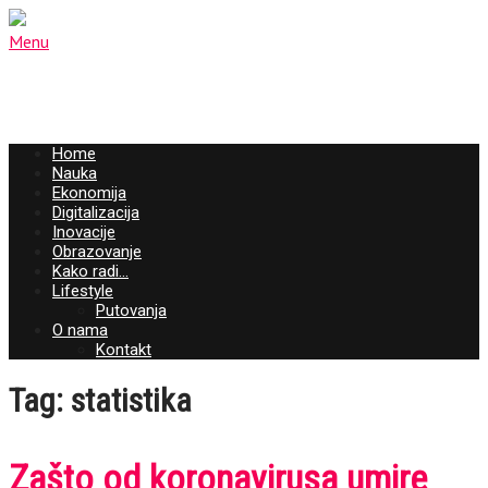
Menu
Home
Nauka
Ekonomija
Digitalizacija
Inovacije
Obrazovanje
Kako radi…
Lifestyle
Putovanja
O nama
Kontakt
Tag: statistika
Zašto od koronavirusa umire