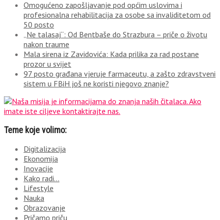
Omogućeno zapošljavanje pod općim uslovima i
profesionalna rehabilitacija za osobe sa invaliditetom od
50 posto
„Ne talasaj“: Od Bentbaše do Strazbura – priče o životu
nakon traume
Mala sirena iz Zavidovića: Kada prilika za rad postane
prozor u svijet
97 posto građana vjeruje farmaceutu, a zašto zdravstveni
sistem u FBiH još ne koristi njegovo znanje?
Teme koje volimo:
Digitalizacija
Ekonomija
Inovacije
Kako radi…
Lifestyle
Nauka
Obrazovanje
Pričamo priču