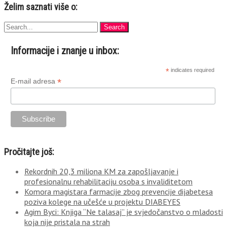
Želim saznati više o:
Informacije i znanje u inbox:
*
indicates required
*
E-mail adresa
Pročitajte još:
Rekordnih 20,3 miliona KM za zapošljavanje i
profesionalnu rehabilitaciju osoba s invaliditetom
Komora magistara farmacije zbog prevencije dijabetesa
poziva kolege na učešće u projektu DIABEYES
Agim Byci: Knjiga “Ne talasaj” je svjedočanstvo o mladosti
koja nije pristala na strah