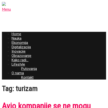
Menu
Home
Nauka
Ekonomija
Digitalizacija
Inovacije
Obrazovanje
Kako radi…
Lifestyle
Putovanja
O nama
Kontakt
Tag: turizam
Avio kompanije se ne mogu