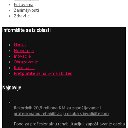
Putovanja
Zanimljivosti
Zdravlje
Informišite se iz oblasti
Nauka
Ekonomija
Inovacije
Obrazovanje
Kako radi…
Pretplatite se na E-mail bilten
Najnovije
Rekordnih 20,3 miliona KM za zapošljavanje i
profesionalnu rehabilitaciju osoba s invaliditetom
Fond za profesionalnu rehabilitaciju i zapošljavanje osoba